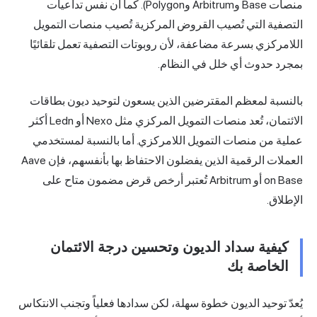
منصات Base وArbitrum وPolygon). كما أن نفس تداعيات
ة التي تُصيب القروض المركزية تُصيب منصات التمويل
زي بسرعة مضاعفة، لأن روبوتات التصفية تعمل تلقائيًا
حدوث أي خلل في النظام.
ة لمعظم المقترضين الذين يسعون لتوحيد ديون بطاقات
ن، تُعد منصات
التمويل المركزي
مثل Nexo أو Ledn أكثر
من منصات التمويل اللامركزي. أما بالنسبة لمستخدمي
العملات الرقمية الذين يفضلون الاحتفاظ بها بأنفسهم، فإن Aave
on Base أو Arbitrum تُعتبر أرخص قرض مضمون متاح على
.
ية سداد الديون وتحسين درجة الائتمان
اصة بك
وحيد الديون خطوة سهلة، لكن سدادها فعلياً وتجنب الانتكاس