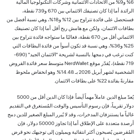
6% و9% من الاتحادات الائتمانية وشركات التكنولوجيا المالية
الرائدة. أما إذا كان تصنيفك الائتماني بين 670 و739 نقطة،
فستحصل على فائدة تتراوح بين 12% و18%، وهي نسبة أفضل من
الائتمان، ولكن مع هامش ربح أقل. أما إذا كان تصنيفك
الائتماني أقل من 670 نقطة، فغالبًا ما ستواجه فائدة تتراوح بين
25% و36%، وهي نسبة قد تكون أسوأ من فائدة البطاقات التي
كنت ترغب في دمجها. بالنسبة لشريحة "الائتمان الجيد" (690-
719 نقطة)، يُقدّر موقع NerdWallet متوسط سعر فائدة القروض
الشخصية لشهر أبريل 2026 بـ 14.48%. وهو انخفاض ملحوظ
على بطاقات الائتمان.
يُعدّ مبلغ الدين عاملاً مهماً أيضاً. فإذا كان الدين أقل من 5000
قريباً، فإن رسوم التأسيس والوقت المُستغرق في التقديم
ما يستنزفان المدخرات، وقد لا يُبرر المبلغ الصغير للدين دمج
أرصدة متعددة على الإطلاق. أما إذا تجاوز 50000 دولار، فإن
ين يُصبحون أكثر انتقائية ويميلون إلى توجيهك نحو قرض