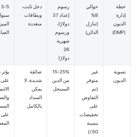
حوالي
رسوم
دخل ثابت،
3-5
ة
8%
إعداد 37
وبطاقات
سنوات من
ون
(تنازل
دولارًا،
متعددة
الميزانية
الدائن)
ورسوم
الصارمة
شهرية
26
دولارًا
ة
غير
15-25%
ضائقة
يؤثر ذلك
ون
متوفر
من الدين
شديدة، لا
على درجة
(تم
المسجل
يمكن
الائتمان،
التفاوض
السداد
والضرائب
على
بالكامل
المستحقة
تخفيضات
على المبلغ
بنسبة
المعفى.
50٪)