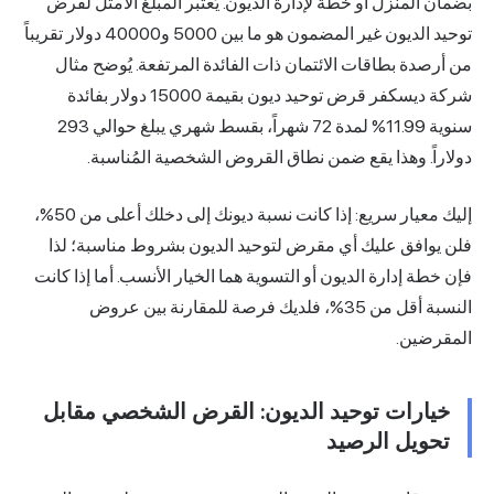
لمنزل أو خطة لإدارة الديون. يُعتبر المبلغ الأمثل لقرض
توحيد الديون غير المضمون هو ما بين 5000 و40000 دولار تقريباً
ة بطاقات الائتمان ذات الفائدة المرتفعة. يُوضح مثال
شركة ديسكفر قرض توحيد ديون بقيمة 15000 دولار بفائدة
سنوية 11.99% لمدة 72 شهراً، بقسط شهري يبلغ حوالي 293
. وهذا يقع ضمن نطاق القروض الشخصية المُناسبة.
إليك معيار سريع: إذا كانت نسبة ديونك إلى دخلك أعلى من 50%،
افق عليك أي مقرض لتوحيد الديون بشروط مناسبة؛ لذا
 إدارة الديون أو التسوية هما الخيار الأنسب. أما إذا كانت
النسبة أقل من 35%، فلديك فرصة للمقارنة بين عروض
ين.
رات توحيد الديون: القرض الشخصي مقابل
يل الرصيد