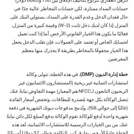
العقاري
. تتراوح تكاليف الإغلاق بين 750 و6685 دولارًا.
 السداد ممتازة، لكن حسابات المخاطر عالية جدًا. في
دان الدخل وعدم القدرة على السداد، يستولي البنك على
المنزل. إذا كان لديك دخل ثابت (W-2) وقيمة كبيرة من المنزل،
 ما يكون هذا الخيار القانوني الأرخص. أما إذا كنت تعمل
 الخاص أو تعتمد على العمولات، فإن تقلب الدخل يجعل
يار محفوفًا بالمخاطر بطريقة لا يحذرك منها معظم
ين.
ة الديون (DMP).
في هذه الخطة، تتولى وكالة
ت ائتمانية غير ربحية (المستشارون الائتمانيون غير
الربحيون التابعون لـNFCC هم المعيار) مهمة التفاوض نيابةً عنك.
لوكالة بكل جهة مُصدرة للبطاقات، وتخفض أسعار الفائدة
(غالبًا إلى حوالي 8%)، وتُدمج مدفوعات ديونك الشهرية في دفعة
احدة تُدفع للوكالة. تقوم الوكالة بدفع المبلغ لكل دائن نيابةً
 بين الخيارات الرسمية للاستشارات الائتمانية، تُعد هذه
الخطة عادةً الأرخص بفارق كبير. التكلفة: حوالي 37 دولارًا أمريكيًا