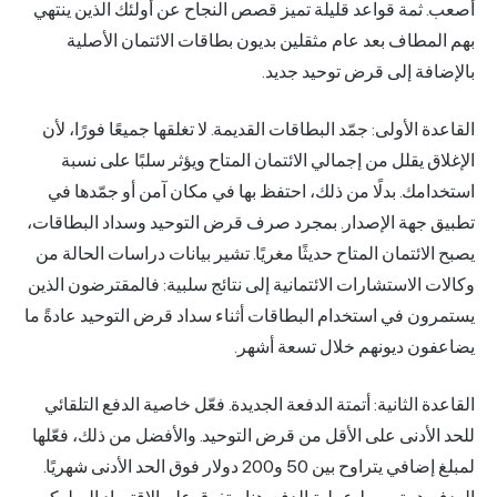
ثمة قواعد قليلة تميز قصص النجاح عن أولئك الذين ينتهي
طاف بعد عام مثقلين بديون بطاقات الائتمان الأصلية
فة إلى قرض توحيد جديد.
 الأولى: جمّد البطاقات القديمة. لا تغلقها جميعًا فورًا، لأن
 يقلل من إجمالي الائتمان المتاح ويؤثر سلبًا على نسبة
ك. بدلًا من ذلك، احتفظ بها في مكان آمن أو جمّدها في
جهة الإصدار. بمجرد صرف قرض التوحيد وسداد البطاقات،
ائتمان المتاح حديثًا مغريًا. تشير بيانات دراسات الحالة من
الاستشارات الائتمانية إلى نتائج سلبية: فالمقترضون الذين
ن في استخدام البطاقات أثناء سداد قرض التوحيد عادةً ما
ن ديونهم خلال تسعة أشهر.
 الثانية: أتمتة الدفعة الجديدة. فعّل خاصية الدفع التلقائي
أدنى على الأقل من قرض التوحيد. والأفضل من ذلك، فعّلها
لمبلغ إضافي يتراوح بين 50 و200 دولار فوق الحد الأدنى شهريًا.