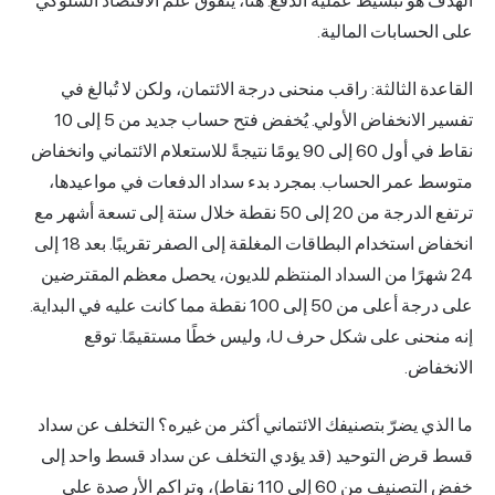
و تبسيط عملية الدفع. هنا، يتفوق علم الاقتصاد السلوكي
سابات المالية.
 الثالثة: راقب منحنى درجة الائتمان، ولكن لا تُبالغ في
تفسير الانخفاض الأولي. يُخفض فتح حساب جديد من 5 إلى 10
نقاط في أول 60 إلى 90 يومًا نتيجةً للاستعلام الائتماني وانخفاض
عمر الحساب. بمجرد بدء سداد الدفعات في مواعيدها،
ترتفع الدرجة من 20 إلى 50 نقطة خلال ستة إلى تسعة أشهر مع
انخفاض استخدام البطاقات المغلقة إلى الصفر تقريبًا. بعد 18 إلى
هرًا من السداد المنتظم للديون، يحصل معظم المقترضين
على درجة أعلى من 50 إلى 100 نقطة مما كانت عليه في البداية.
إنه منحنى على شكل حرف U، وليس خطًا مستقيمًا. توقع
اض.
 يضرّ بتصنيفك الائتماني أكثر من غيره؟ التخلف عن سداد
ض التوحيد (قد يؤدي التخلف عن سداد قسط واحد إلى
خفض التصنيف من 60 إلى 110 نقاط)، وتراكم الأرصدة على