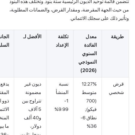
ائمة توحيد الديون الرئيسية ستة بنود. وتختلف هذه البنود
 الجهة المقرضة، ومقدار القرض، والضمانات المطلوبة،
ذلك على سجلك الائتماني.
قة
معدل
تكلفة
الأفضل لـ
الجانب
الفائدة
الإعداد
السلبي
السنوي
النموذجي
(2026)
ض
12.27%
نسبة
ديون غير
يدفع
صي
متوسط
المنشأ
مضمونة
المقترضون
(700
1-
تتراوح بين
ذوو الجدارة
فيكو);
9.99%
5 آلاف
الائتمانية
نطاق 6-
و40 ألف
المنخفضة
36%
دولار،
ما بين 25
ودخل ثابت
و36%