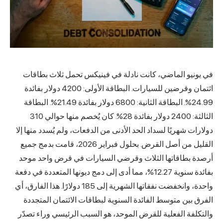
يو الماضي، كانت نادلة في فينيكس تحمل ثلاث
بطاقات
وقرضين للسيارات. البطاقة الأولى: 4200 دولار بفائدة
24.99%. البطاقة الثانية: 6800 دولار بفائدة 21.49%. البطاقة
الثالثة: 2400 دولار بفائدة 28%. كان يُخصم منها حوالي 310
 شهريًا لسداد الحد الأدنى من الدفعات، ولم يُسدد منها إلا
القليل من أصل القرض. بحلول فبراير 2026، قامت بدمج جميع
بطاقاتها الثلاث وقرضي السيارات في قرض واحد موحد
بفائدة سنوية 12.27%، مما أدى إلى دمج ديونها المتعددة في دفعة
واحدة، وانخفضت نفقاتها الشهرية إلى 185 دولارًا. هذا الفارق، أي
ين متوسط الفائدة السنوية لبطاقات الائتمان المتجددة
ة الفعلية للقرض الموحد، هو السبب الرئيسي وراء تصدّر