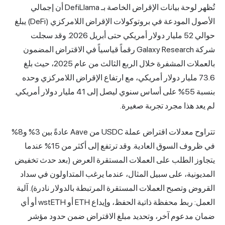
تُظهر لوحة بيانات الإقراض الخاصة بـ DefiLlama أن إجمالي
 المودعة في بروتوكولات
الإقراض اللامركزي
(DeFi) يبلغ
حوالي 52 مليار دولار أمريكي حتى أبريل 2026. وقد سجلت
شركة Galaxy Research رقماً قياسياً في الاقتراض المضمون
بالعملات المشفرة خلال الربع الثالث من عام 2025، حيث بلغ
73 مليار دولار أمريكي، مع ارتفاع الإقراض اللامركزي وحده
بنسبة 55% على أساس سنوي ليصل إلى 41 مليار دولار أمريكي.
هذا مجرد تجربة صغيرة.
تتراوح معدلات اقتراض عملة USDC من Aave عادةً بين 3% و8%
في ظروف السوق العادية. وقد ترتفع إلى أكثر من 15% عندما
 الطلب على العملات المستقرة العرض (بعد حدث تخفيض
ية، على سبيل المثال، عندما يرغب المتداولون في سداد
وتصبح العملات المستقرة المرتبطة بالدولار نادرة). آلية
العمل: ربط محفظة ذاتية الحفظ، وإيداع ETH أو wstETH أو أي
دعوم آخر، وتحديد مبلغ الاقتراض ضمن حدود مؤشر