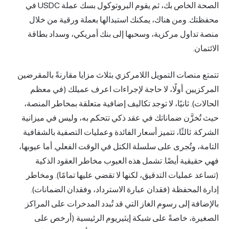
الصحة الخاص بك، ثم يقوم البروتوكول بسك عملة USDC في
. ومن هناك، يمكنك استبدالها بعملة ورقية من خلال
داول مركزية، وسحبها إلى بنك أمريكي، وسداد بطاقة
.
نصات التمويل اللامركزي بثلاث مزايا مقارنةً بالمقرضين
يين. أولًا، لا حاجة لإجراءات اعرف عميلك (في معظم
). ثانيًا، لا توجد تكاليف إضافية متعلقة بمخاطر المنصة،
خزَّن ضماناتك في عقد ذكي تتحكم به، وليس في ميزانية
 ثالثًا، تتميز أسعار الفائدة وعمليات التصفية بالشفافية
 وتُجرى على سلسلة الكتل في الوقت الفعلي. أما عيوبها،
قية أيضًا. تشمل هذه العيوب مخاطر العقود الذكية
عمليات التدقيق، لكنها لا تقضي عليها تمامًا). ومخاطر
لمحفظة (فقدان عبارة الاسترداد، وفقدان الضمانات).
ة إلى رسوم الغاز التي قد تُبدد المدخرات على المراكز
ة، خاصةً على شبكة إيثيريوم الرئيسية (أرخص على