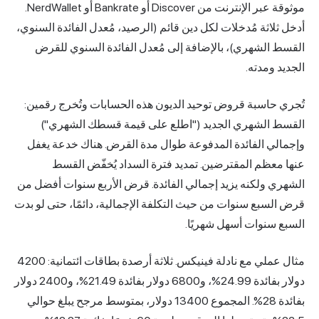
موثوقة عبر الإنترنت من Discover أو Bankrate أو NerdWallet.
اثة مُدخلات لكل دين قائم (الرصيد، مُعدل الفائدة السنوي،
الشهري)، بالإضافة إلى مُعدل الفائدة السنوي للقرض
ومدته.
حاسبة قروض توحيد الديون هذه الحسابات وتُخرج رقمين:
الشهري الجديد ("اطلع على قيمة قسطك الشهري")
ي الفائدة المدفوعة طوال مدة القرض. هناك خدعة يغفل
عظم المقترضين. تمديد فترة السداد يُخفّض القسط
 ولكنه يزيد إجمالي الفائدة. قرض الأربع سنوات أفضل من
بع سنوات من حيث التكلفة الإجمالية، دائمًا، حتى لو بدت
سنوات أسهل شهريًا.
مثال عملي مع نادلة فينيكس. ثلاثة أرصدة بطاقات ائتمانية: 4200
دولار بفائدة 24.99%، و6800 دولار بفائدة 21.49%، و2400 دولار
بفائدة 28%. المجموع 13400 دولار، بمتوسط مرجح يبلغ حوالي