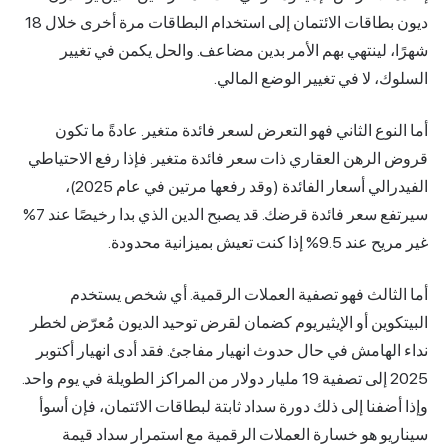
ديون بطاقات الائتمان إلى استخدام البطاقات مرة أخرى خلال 18
لينتهي بهم الأمر بدين مضاعف. والحل يكمن في تغيير
 لا في تغيير الوضع المالي.
وع الثاني فهو التعرض لسعر فائدة متغير. عادةً ما تكون
لرهن العقاري ذات سعر فائدة متغير. فإذا رفع الاحتياطي
الفيدرالي أسعار الفائدة (وقد رفعها مرتين في عام 2025)،
سيرتفع سعر فائدة قرضك. قد يصبح الدين الذي بدا رخيصًا عند 7%
نت تعيش بميزانية محدودة.
ثالث فهو تصفية العملات الرقمية. أي شخص يستخدم
ين أو الإيثيريوم كضمان لقرض توحيد الديون مُعرّض لخطر
هامش في حال حدوث انهيار مفاجئ. فقد أدى انهيار أكتوبر
2025 إلى تصفية 19 مليار دولار من المراكز الطويلة في يوم واحد.
فنا إلى ذلك دورة سداد ثابتة لبطاقات الائتمان، فإن أسوأ
و هو خسارة العملات الرقمية مع استمرار سداد قيمة