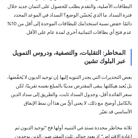
ات الأصلية، والتقدم بطلب للحصول على ائتمان جديد خلال
سداد. ما الذي يُحسّن الوضع؟ السداد في الموعد المحدد
دائمًا. خفض نسبة استخدامك للبطاقات الموحدة إلى أقل من 10%.
 أي بطاقات ائتمانية أخرى لمدة عام على الأقل.
خاطر: التقلبات، والتصفية، ودروس التمويل
 البلوك تشين
حذيرات التي يجدر التنويه إليها. إن توحيد الديون لا يُخفّضها،
د هيكلتها. يبقى المقترض مدينًا بالمبلغ نفسه تقريبًا، لكن
ائدة أقل، وجدول السداد ثابت، والطريق إلى سداد الدين
 أوضح. مع ذلك، لا يعني أيٌّ من هذا أن نمط الإنفاق
 قد تغيّر.
خاطر محددة تستدعي التنبيه. أولها فخ "توحيد الديون ثم
لاقتراض". إذ يعود حوالي ثلث المقترضين الذين يوحدون