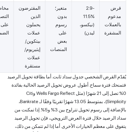
ض
2.9-
متغير؛
المقترضون
مخاطر
وم
11.5%
بدون
الذين
التصفية
ملات
(نيكسو،
رسوم
يحملون
على
شفرة
ليدن)
على
عملات
الضمانات
بعض
بيتكوين/
المنصات
إيثيريوم/
عملات
مستقرة
 القرض الشخصي جدول سداد ثابت. أما بطاقة تحويل الرصيد
 فترة سماح. أطول عروض تحويل الرصيد الحالية بفائدة
0% تصل إلى 21 شهرًا (مثل Wells Fargo Reflect وCiti
Simplicity)، بمتوسط 13.05 شهرًا تقريبًا وفقًا لـ Bankrate،
بالإضافة إلى رسوم تحويل تتراوح بين 3% و5%. إذا تمكنت من
لرصيد خلال فترة العرض الترويجي، فإن تحويل الرصيد
لى معظم الخيارات الأخرى. أما إذا لم تتمكن من ذلك،