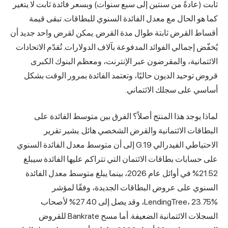
ادةً من سنتين إلى سبع سنوات) وبسعر فائدة ثابت لا يتغير
الحال مع معدل الفائدة السنوي للبطاقات. تبقى قيمة
القرض ثابتة طوال مدة القرض. يمكن لقرض واحد جديد أن
إجمالي الفوائد المدفوعة بآلاف الدولارات. تُقدّم الاتحادات
نية، والمقرضون عبر الإنترنت، ومعظم البنوك الكبرى
حيد الديون حاليًا، وتعتمد الفائدة بمرور الوقت بشكل
على سجلك الائتماني.
وجد هذا المنتج أصلاً؟ الفرق بين متوسط الفائدة على
ات الائتمانية والقرض الشخصي هائل. يشير تقرير
الاحتياطي الفيدرالي G.19 إلى أن متوسط معدل الفائدة السنوي
بات بطاقات الائتمان التي تتراكم عليها الفائدة سيبلغ
21.52% في أوائل عام 2026، بينما يبلغ متوسط معدل الفائدة
 على عروض البطاقات الجديدة، وفقًا لمؤشر
LendingTree، 23.75%، وقد يصل إلى 27.40% لأصحاب
السجلات الائتمانية الضعيفة. أما مسح Bankrate للقروض