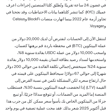
في غضون 24 ساعة تقريبًا. وتُطبّق كلتا المنصتين إجراءات اعرف
عميلك (KYC). كما تنشر كلتاهما بيانات الاحتياطيات. وقد نجحتا في
تجاوز أزمة عام 2022 بينما انهارت منصات BlockFi وCelsius
لننتقل الآن إلى الحسابات. لنفترض أن لديك 20,000 دولار من
عملة البيتكوين (BTC) في محفظة باردة. قم برهنها كضمان،
واسحب 10,000 دولار من عملة USDC بفائدة سنوية 8%،
واستخدمها لسداد رصيد بطاقة ائتمان بقيمة 10,000 دولار بفائدة
سنوية 24%. سينخفض إجمالي تكلفة الفائدة من حوالي 200 دولار
شهريًا إلى حوالي 67 دولارًا. سيحافظ البيتكوين على قيمته في
تفاع سعره. لكن المشكلة تكمن في نسبة القرض إلى
القيمة (LTV). إذا انخفضت قيمة البيتكوين بنسبة 30%، فستطلب
إما المزيد من الضمانات، أو تتوقع سدادًا جزئيًا، أو تبيع
من البيتكوين الخاص بك بأسوأ سعر ممكن. كل من جرب هذا
قبل أكتوبر 2025 شعر بذلك: فقد محت عملية تصفية في يوم واحد