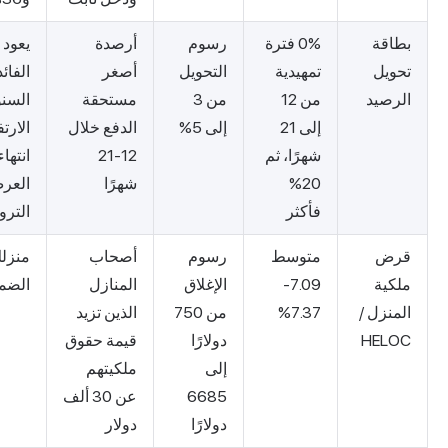
ة
0% فترة
رسوم
أرصدة
يعود معدل
ل
تمهيدية
التحويل
أصغر
الفائدة
يد
من 12
من 3
مستحقة
السنوي إلى
إلى 21
إلى 5%
الدفع خلال
الارتفاع بعد
شهرًا، ثم
12-21
انتهاء
20%
شهرًا
العرض
فأكثر
الترويجي
ض
متوسط
رسوم
أصحاب
منزلك هو
ة
7.09-
الإغلاق
المنازل
الضمان
زل /
7.37%
من 750
الذين تزيد
HE
دولارًا
قيمة حقوق
إلى
ملكيتهم
6685
عن 30 ألف
دولارًا
دولار