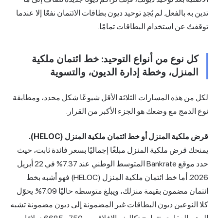
 بالفعل. لم يُجدِ توحيد ديون بطاقات الائتمان نفعًا إلا عندما
عن استخدام البطاقات تمامًا.
نوع من أنواع التوحيد: خط ائتمان ملكية
نزل، وخطة إدارة الديون، والتسوية
 هذه المسارات الثلاثة الأقل شيوعًا شكل محدد، ومطابقة
مج مع وضعك هو الجزء الأكبر من القرار.
ية المنزل أو خط ائتمان ملكية المنزل (HELOC).
رض ملكية المنزل مبلغًا إجماليًا بسعر فائدة ثابت، حيث
حدد موقع Bankrate المتوسط الوطني عند 7.37% في 22 أبريل
2026. أما خط ائتمان ملكية المنزل (HELOC) فهو أشبه بخط
ائتمان مضمون بقيمة منزلك، ويبلغ متوسطه حاليًا 7.09%. يحوّل
نوعين ديون البطاقات غير المضمونة إلى ديون مضمونة تشبه