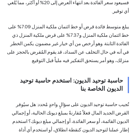
فسيعود سعر الفائدة بعد انتهاء العرض إلى 20% أو أكثر، مما يُلغي
ر.
يبلغ متوسط فائدة قرض أو خط ائتمان ملكية المنزل 7.09% على
خط ائتمان ملكية المنزل و7.37% على قرض ملكية المنزل ذي
 الثابتة. وهو أرخص من أي خيار غير مضمون. يكمن الخطر
 في حال التخلف عن السداد، قد يقوم المُقرض بالحجز على
وهو أمر يستحق التفكير فيه ملياً قبل التوقيع.
بة توحيد الديون: استخدم حاسبة توحيد
يون الخاصة بنا
اسبة توحيد الديون على سؤالٍ واحدٍ مُحدد: هل سيُوفر
لجديد المال فعلاً مُقارنةً بمبلغ ديونك الحالية، أو إجمالي
القائمة، أو سعر الفائدة، أو إجمالي مبلغ ديونك؟ استخدم
لنا لتوحيد الديون كنقطة انطلاق، أو استخدم أي أداة