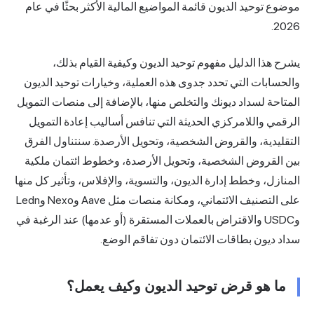
وحيد الديون قائمة المواضيع المالية الأكثر بحثًا في عام
ا الدليل مفهوم توحيد الديون وكيفية القيام بذلك،
ات التي تحدد جدوى هذه العملية، وخيارات توحيد الديون
 لسداد ديونك والتخلص منها، بالإضافة إلى منصات التمويل
واللامركزي الحديثة التي تنافس أساليب إعادة التمويل
دية، والقروض الشخصية، وتحويل الأرصدة. سنتناول الفرق
قروض الشخصية، وتحويل الأرصدة، وخطوط ائتمان ملكية
، وخطط إدارة الديون، والتسوية، والإفلاس، وتأثير كل منها
على التصنيف الائتماني، ومكانة منصات مثل Aave وNexo وLedn
وUSDC والاقتراض بالعملات المستقرة (أو عدمها) عند الرغبة في
ون بطاقات الائتمان دون تفاقم الوضع.
هو قرض توحيد الديون وكيف يعمل؟