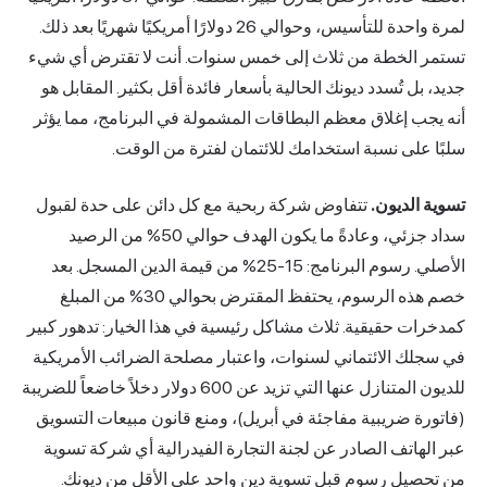
لمرة واحدة للتأسيس، وحوالي 26 دولارًا أمريكيًا شهريًا بعد ذلك.
الخطة من ثلاث إلى خمس سنوات. أنت لا تقترض أي شيء
ل تُسدد ديونك الحالية بأسعار فائدة أقل بكثير. المقابل هو
ب إغلاق معظم البطاقات المشمولة في البرنامج، مما يؤثر
لى نسبة استخدامك للائتمان لفترة من الوقت.
لديون.
تتفاوض شركة ربحية مع كل دائن على حدة لقبول
سداد جزئي، وعادةً ما يكون الهدف حوالي 50% من الرصيد
الأصلي. رسوم البرنامج: 15-25% من قيمة الدين المسجل. بعد
خصم هذه الرسوم، يحتفظ المقترض بحوالي 30% من المبلغ
 حقيقية. ثلاث مشاكل رئيسية في هذا الخيار: تدهور كبير
ك الائتماني لسنوات، واعتبار مصلحة الضرائب الأمريكية
للديون المتنازل عنها التي تزيد عن 600 دولار دخلاً خاضعاً للضريبة
 ضريبية مفاجئة في أبريل)، ومنع قانون مبيعات التسويق
اتف الصادر عن لجنة التجارة الفيدرالية أي شركة تسوية
يل رسوم قبل تسوية دين واحد على الأقل من ديونك.