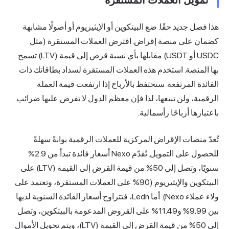
يل العملات المستقرة
 جديد حقًا. ضع البيتكوين أو الإيثيريوم أو أصولًا مشابهة
على منصة إقراض. اقترض العملات المستقرة (مثل
USDC أو USDT) مقابلها بأي نسبة قرض إلى قيمة (LTV) تسمح
منصة. استخدم هذه العملات المستقرة لسداد بطاقاتك ذات
 المرتفعة. ستحتفظ بالأرباح إذا ارتفعت قيمة العملة
، ولن تبيعها، لذا فإن معظم الدول لا تفرض عليها ضرائب
ا أرباحًا رأسمالية.
نصات الإقراض المركزية للعملات الرقمية بوابةً سهلةً
للحصول على التمويل. تُقدّم Nexo أسعار فائدة تبدأ من 2.9%
سنويًا، وتصل إلى 50% من قيمة القرض إلى القيمة (LTV) على
البيتكوين والإيثيريوم (90% على العملات المستقرة، وتعتمد على
ولاء عملاء Nexo). أما Ledn، فتتراوح أسعار الفائدة السنوية لديها
بين 9.99% و11.49% على القروض المدعومة بالبيتكوين، وتصل
إلى 50% من قيمة القرض إلى القيمة (LTV)، ويتم تحويل الأموال