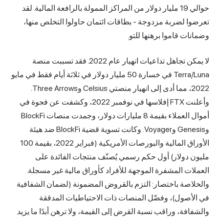
حوالي 19 مليار دولار من المراكز الممولة بالرافعة المالية. لقد
 لضربة مزدوجة - بطاقات ائتمان حاولوا التخلص منها،
 قاموا برهنها للتو.
لا يمكن تجاهل تداعيات انهيار عام 2022. فقد تسببت منصة
Terra/Luna في خسارة 50 مليار دولار في ثلاثة أيام فقط في مايو
2022، مما أدى إلى انهيار منصتي Celsius وThree Arrows.
وأعلنت FTX إفلاسها في نوفمبر 2022، وكشفت عن فجوة في
أموال العملاء بقيمة 8 مليارات دولار، وجمدت منصات BlockFi
وGenesis وVoyager. وكانت تسوية قضية BlockFi ضد هيئة
الأوراق المالية والبورصات الأمريكية (فبراير 2022، بقيمة 100
دولار) أول حكم رسمي يُصنّف منتجات الفائدة على
 المشفرة الموجهة للأفراد كأوراق مالية غير مسجلة.
صة باختصار: التزم بالقروض المضمونة (لضمان الشفافية
صول)، وفضّل المنصات ذات الاحتياطيات المدققة
ة، وراقب نسبة القرض إلى القيمة، ولا ترهن أبدًا ما يزيد