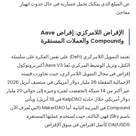
بلغ الذي يمكنك تحمل خسارته في حال حدوث انهيار
الإقراض اللامركزي: إقراض Aave
لتمويل اللامركزي
(DeFi) على نفس الفكرة على سلسلة
الكتل، وتزيل الوسيط المركزي. يُعدّ Aave V3 أكبر بروتوكول
في مجال التمويل اللامركزي، حيث تجاوزت قيمته
الإجمالية المقفلة 26 مليار دولار أمريكي في منتصف أبريل 2026
عبر أكثر من 14 شبكة (انخفضت لفترة وجيزة إلى حوالي 20 مليار
دولار أمريكي خلال حادثة KelpDAO في 18 أبريل). ويأتي
Compound في المرتبة الثانية. أما MakerDAO (التي تُعرف الآن
باسم Sky) فهي الثالثة، حيث تُستخدم عملتها المستقرة
في سوق الإقراض.