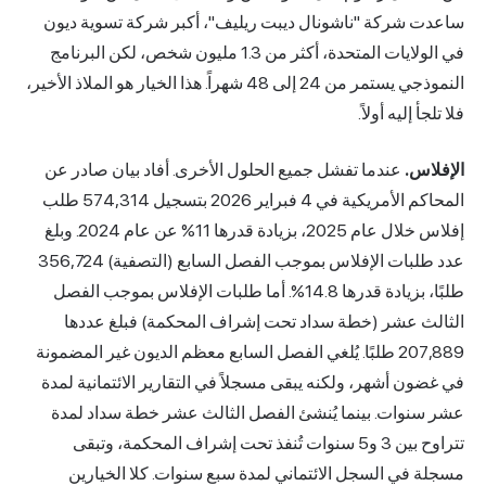
شركة "ناشونال ديبت ريليف"، أكبر شركة تسوية ديون
في الولايات المتحدة، أكثر من 1.3 مليون شخص، لكن البرنامج
النموذجي يستمر من 24 إلى 48 شهراً. هذا الخيار هو الملاذ الأخير،
إليه أولاً.
س.
عندما تفشل جميع الحلول الأخرى. أفاد بيان صادر عن
المحاكم الأمريكية في 4 فبراير 2026 بتسجيل 574,314 طلب
إفلاس خلال عام 2025، بزيادة قدرها 11% عن عام 2024. وبلغ
عدد طلبات الإفلاس بموجب الفصل السابع (التصفية) 356,724
طلبًا، بزيادة قدرها 14.8%. أما طلبات الإفلاس بموجب الفصل
 عشر (خطة سداد تحت إشراف المحكمة) فبلغ عددها
207,889 طلبًا. يُلغي الفصل السابع معظم الديون غير المضمونة
 أشهر، ولكنه يبقى مسجلاً في التقارير الائتمانية لمدة
وات. بينما يُنشئ الفصل الثالث عشر خطة سداد لمدة
تتراوح بين 3 و5 سنوات تُنفذ تحت إشراف المحكمة، وتبقى
في السجل الائتماني لمدة سبع سنوات. كلا الخيارين