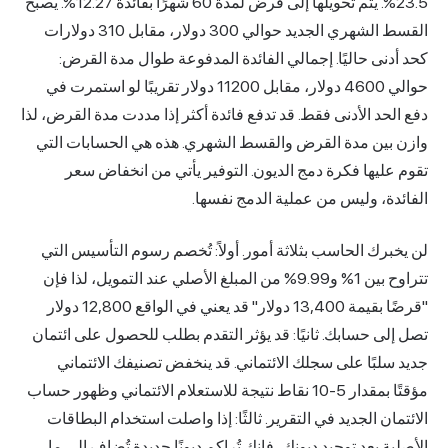
23.5%. يتم تحويلها إلى قرض لمدة 60 شهرًا بفائدة 12.27%. يصبح
القسط الشهري الجديد حوالي 300 دولار، مقابل 310 دولارات
ى حاليًا. إجمالي الفائدة المدفوعة طوال مدة القرض:
حوالي 4600 دولار، مقابل 11200 دولار تقريبًا لو استمرت في
د الأدنى فقط. قد تدفع فائدة أكثر إذا مددت مدة القرض، لذا
ين مدة القرض والقسط الشهري. هذه هي الحسابات التي
يها فكرة دمج الديون. التوفير يأتي من انخفاض سعر
، وليس من عملية الدمج نفسها.
ك الحاسب بثلاثة أمور. أولاً: تُخصم رسوم التأسيس التي
تتراوح بين 1% و9.99% من المبلغ الأصلي عند التمويل، لذا فإن
"قرضًا بقيمة 13,400 دولار" قد يعني في الواقع 12,800 دولار
 حسابك. ثانيًا: قد يؤثر التقدم بطلب للحصول على ائتمان
بًا على سجلك الائتماني. قد ينخفض تصنيفك الائتماني
مؤقتًا بمقدار 5-10 نقاط نتيجة للاستعلام الائتماني وظهور حساب
ن الجديد في التقرير. ثالثًا: إذا واصلت استخدام البطاقات
 بعد توحيد ديونك، فإنك تُراكم ديونًا جديدة تُضاف إلى ما