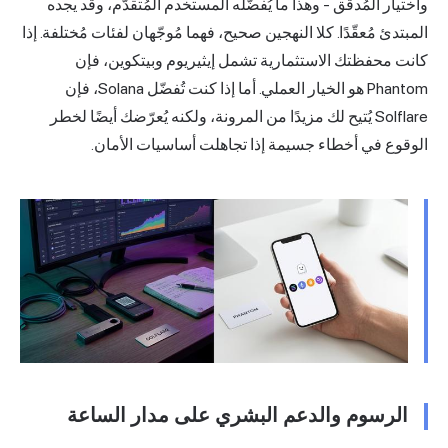
واختيار المُدقّق - وهذا ما يُفضّله المستخدم المُتقدّم، وقد يجده
المبتدئ مُعقّدًا. كلا النهجين صحيح، فهما مُوجّهان لفئات مُختلفة. إذا
كانت محفظتك الاستثمارية تشمل إيثيريوم وبيتكوين، فإن
Phantom هو الخيار العملي. أما إذا كنت تُفضّل Solana، فإن
Solflare يُتيح لك مزيدًا من المرونة، ولكنه يُعرّضك أيضًا لخطر
الوقوع في أخطاء جسيمة إذا تجاهلت أساسيات الأمان.
الرسوم والدعم البشري على مدار الساعة