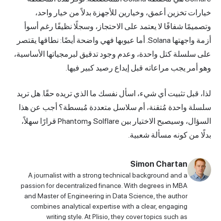
خيارات تخزين أعمق، وخيارين للأجهزة بدلاً من خيار واحد،
وتصميمًا شفافًا لا يعتمد على الاحتجاز، وسجلًا نظيفًا رغم أسوأ
أزمة واجهتها Solana. أما عيوبها فهي واضحة أيضًا: نطاقها يقتصر
على سلسلة كتل واحدة، وعدم وجود تدقيق لبرمجياتها الأساسية،
وهو أمر يجب مراعاته قبل إيداع رصيد كبير فيها.
لذا، قبل تثبيت أي شيء، اسأل نفسك ما الذي تريده حقًا. هل تريد
سلسلة واحدة مُتقنة، أم سلاسل متعددة مُبسطة؟ أجب عن هذا
السؤال، وسيصبح الاختيار بين Solflare وPhantom قرارًا سهلاً،
بدلًا من كونه مسألة شعبية.
Simon Chartan
A journalist with a strong technical background and a
passion for decentralized finance. With degrees in MBA
and Master of Engineering in Data Science, the author
combines analytical expertise with a clear, engaging
writing style. At Plisio, they cover topics such as