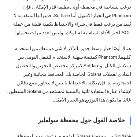
ترغب ببساطة في محفظة أولى نظيفة قدر الإمكان، فإن
Phantom هي الخيار الأسهل. أما Solflare، فميزاتها المتقدمة لا
تُفيد من يرغب فقط في شراء والاحتفاظ بكمية قليلة من عملة
SOL. اختر الأداة المناسبة لسلوكك، وليس لعدد مرات تحميلها.
هناك أيضًا خيار وسط جدير بالذكر. لا شيء يمنعك من استخدام
كليهما: Phantom كمنصة سهلة الاستخدام للتنقل اليومي بين
سلاسل الكتل، وSolflare كمركز مخصص للتخزين والتحصيل
المادي لعملات Solana الخاصة بك. المحافظ مجانية وغير
احتجازية، لذا فإن تكلفة الاحتفاظ باثنتين لا تتجاوز بضع دقائق
لإنشاء عبارة استعادة ثانية. بالنسبة لمستخدمي Solana النشطين،
غالبًا ما يكون هذا التوزيع هو الخيار الأمثل.
خلاصة القول حول محفظة سولفلير
Solflare هي
محفظة Solana
المتخصصة. توفر هذه المحفظة