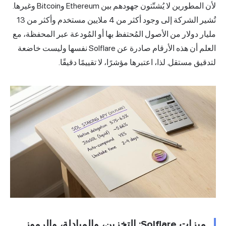
لأن المطورين لا يُشتّتون جهودهم بين Ethereum وBitcoin وغيرها.
تُشير الشركة إلى وجود أكثر من 4 ملايين مستخدم وأكثر من 13
مليار دولار من الأصول المُحتفظ بها أو المُودعة عبر المحفظة، مع
العلم أن هذه الأرقام صادرة عن Solflare نفسها وليست خاضعة
لتدقيق مستقل. لذا، اعتبرها مؤشرًا، لا تقييمًا دقيقًا.
ميزات Solflare: التخزين، والمبادلة، والرموز