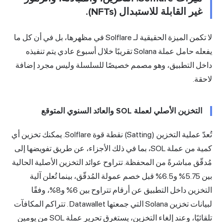
غير القابلة للاستبدال (NFTs).
لا تكمن الميزة الحقيقية لـ Solflare في مظهرها، بل في أن كل ما
يفعله حامل عملة Solana تقريبًا خلال أسبوع عادي يتم تنفيذه
داخل التطبيق، وهو مصمم خصيصًا للسلسلة وليس مجرد إضافة
لاحقة.
التخزين الأصلي لعملة SOL والعائد السنوي المتوقع
تُعدّ عملية التخزين (Satting) نقطة قوة Solflare. يمكنك تخزين أي
كمية من عملة SOL، بما في ذلك الأجزاء، عن طريق تفويضها إلى
مُدقّق مباشرةً من المحفظة. تتراوح عوائد التخزين الأصلية الحالية
بين 5.75% و6.5% قبل خصم عمولة المُدقّق، بينما تُعلن آلية
التخزين داخل التطبيق عن أرقام تتراوح بين 6% و8%،
وفقًا
لبيانات تخزين Solana التي جمعتها Datawallet
. تتراكم المكافآت
تلقائيًا، وعند إلغاء التخزين، يستغرق تحرير عملة SOL من يومين