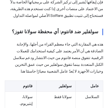
فإن إيقافها يُشير إلى تركيز الشركة على برمجياتها الخاصة بدلاً
من الاعتماد على منصات أخرى. إذا كنت تستخدم هذه الطريقة،
فستحتاج إلى تثبيت تطبيق Solflare الأصلي لمواصلة التداول.
سولفلير ضد فانتوم: أي محفظة سولانا تفوز؟
هذه هي المقارنة التي جاء معظم القراء من أجلها، والإجابة
الصادقة هي أن الأمر يعتمد على كيفية استخدامك للعملات
الرقمية. تتفوق منصة فانتوم من حيث الانتشار ودعم سلاسل
الكتل المتعددة. بينما تتفوق سولفلير من حيث عمق التخزين
وخيارات الأجهزة. لا يُعدّ عامل الشعبية معيارًا حاسمًا هنا.
عامل
سولفلير
فانتوم
السلاسل
سولانا فقط
سولانا،
إيثيريوم،