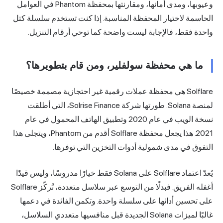
وعيوبها، ومدى أمانها، ومقارنتها بمحفظة Phantom في العوامل
الحاسمة لاختيار المحفظة المناسبة. إذا كنت تستخدم سلسلة كتل
واحدة فقط، فالإجابة ليست واضحة كما توحي أرقام التنزيل.
ما هي محفظة سولفلير، ومن قام بتطويرها؟
Solflare هي محفظة عملات رقمية غير احتجازية مصممة خصيصًا
لمنصة Solana. طورتها شركة Solrise Finance، التي أطلقت
نسخة الويب في عام 2020 وتطبيق الهاتف المحمول في عام
2021. هذا يجعل محفظة Solflare أقدم من Phantom، ويتجلى هذا
التفوق في مدى شمولية أدوات التخزين التي توفرها.
يُعدّ اعتماد Solflare على Solana فقط خيارًا مدروسًا، وليس قيدًا
أغفله الفريق. فبدلًا من التوسع عبر سلاسل متعددة، تُركّز Solflare
على تحسين أدائها على سلسلة واحدة. وتكمن الفائدة في دعمها
غالبًا لميزات Solana الجديدة قبل منافسيها متعددي السلاسل،