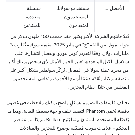
الأفضل لـ
مستخدمو سولانا،
سلسلة
المستخدمون
متعددة،
المتقدمون
للمبتدئين
تُعدّ فانتوم الشركة الأكبر بكثير. فقد جمعت 150 مليون دولار في
جولة تمويل من الفئة "ج" في يناير 2025، بقيمة سوقية تُقارب 3
مليارات دولار،
وفقًا لتقرير كوين بيورو
. وبفضل انتشارها على
سلاسل الكتل المتعددة، تُعتبر الخيار الأمثل لأي شخص يمتلك أكثر
من مجرد عملة سولا. في المقابل، تُركّز سولفلير بشكل أكبر على
منصة سولانا، وتُقدّم دعمًا أوسع للأجهزة، وتُكافئ المستخدمين
الفعليين من خلال نظام التخزين.
تختلف فلسفات التصميم بشكلٍ واضحٍ يمكنك ملاحظته في غضون
دقيقة. يُخفي Phantom التعقيد خلف واجهة بسيطة للغاية، وهذا ما
يُفضّله المستخدم المبتدئ. بينما يُتيح Solflare مزيدًا من عناصر
التحكم - علامات تبويب مُصنّفة بوضوح للتخزين والمبادلات