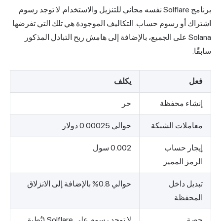
برنامج Solflare نفسه مجاني للتنزيل والاستخدام. لا توجد رسوم
اشتراك أو رسوم حساب. التكاليف الموجودة هي تلك التي تفرضها
Solana على الجميع، بالإضافة إلى هامش ربح التبادل المذكور
سابقًا.
فعل
يكلف
إنشاء محفظة
حر
معاملات الشبكة
حوالي 0.00025 دولار
إيجار حساب
0.002 سول
الرمز المميز
تبديل داخل
حوالي 0.8% بالإضافة إلى الانزلاق
المحفظة
حصة
لا توجد رسوم على Solflare (تُطبق