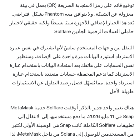
توقيع قائم على رمز الاستجابة السريعة (QR) يعمل في بيئة
معزولة عن الشبكة، ولا يتوافق معه Phantom بشكل افتراضي.
يُعد هذا الخيار الإضافي للأجهزة سببًا بسيطًا ولكنه حقيقي لاختيار
حاملي العملات الرقمية الجادين Solflare.
التنقل بين واجهات المستخدم سلسٌ لأنها تشترك في نفس عبارة
الاسترداد. استورد البيانات مرة واحدة على الإضافة، وستظهر
نفس الحسابات على هاتفك بعد استعادة البيانات باستخدام عبارة
الاسترداد. كما تدعم المحفظة حسابات متعددة باستخدام عبارة
استرداد واحدة، مما يُسهّل فصل رصيد التداول عن الاستثمارات
طويلة الأجل.
هناك تغيير واحد جدير بالذكر. أوقفت Solflare خدمة MetaMask
Snap في 11 مايو 2026، ما دفع مستخدميها إلى الانتقال إلى
تطبيقات Solflare الكاملة. كانت Snap هي الوسيلة الأولى لكثير
من المستخدمين للوصول إلى Solana من داخل MetaMask، لذا