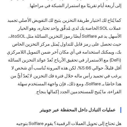
إلى أربعة أيام تقريبًا مع استمرار الشبكة في مراحلها.
كما يُتاح لك اختيار طريقة التخزين. يتيح لك التفويض الأصلي تجميد
عملات SOL الخاصة بك لدى مُدقِّق واحد تختاره، وهو الخيار
الأسهل. يدعم Solflare أيضًا رموز التخزين السائلة مثل JitoSOL،
حيث تحصل على رمز قابل للتداول يُمثل مركز التخزين الخاص
بك، ويمكنك استخدامه في أي مكان آخر ضمن التمويل اللامركزي
(DeFi) مع الاستمرار في تحقيق الأرباح. تُعدّ عوائد التخزين السائلة
أقل قليلاً، حوالي 5.66%، لكن هذه المرونة تُناسب أي شخص لا
يرغب في تجميد رأس ماله خلال فترة فك التخزين. لا يُعدّ أيٌّ من
هذا خاصًا بـ Solflare، ومع ذلك، فإن واجهة المستخدم سهلة
القراءة، ما يُتيح للمستخدمين الجدد إكمالها بنجاح.
عمليات التبادل داخل المحفظة عبر جوبيتر
هل تحتاج إلى تحويل العملات الرقمية؟ يقوم Solflare بتوجيه