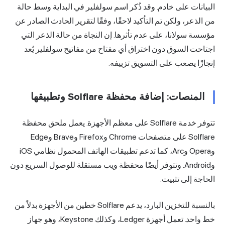
البيانات على خادم. وقد ذُكر اسم سولفلير في البداية وسط حالة
من الذعر، ولكن تم التأكيد لاحقًا،
وفقًا لتقرير الحادث الصادر عن
مؤسسة سولانا، على
عدم تأثرها. إن النجاة من حالة الذعر التي
اجتاحت السوق دون اختراق أي مفتاح من مفاتيح سولفلير يُعد
إنجازًا يصعب على التسويق تزييفه.
المنصات: إضافة محفظة Solflare وتطبيقها
تتوفر خدمة Solflare على معظم الأجهزة. يعمل ملحق محفظة
Solflare على متصفحات Chrome وFirefox وBrave وEdge
وOpera وArc، كما تدعم تطبيقات الهاتف المحمول نظامي iOS
وAndroid. وتتوفر أيضًا محفظة ويب مستقلة للوصول السريع دون
الحاجة إلى تثبيت.
بالنسبة للتخزين البارد، يدعم Solflare خطين من الأجهزة بدلاً من
خط واحد. تعمل أجهزة Ledger، وكذلك Keystone، وهو جهاز