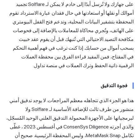
على جهازك ولا تُرسل أبدًا إلى خادم. لا يمكن لـ Solflare تجميد
أموالك أو نقلها أو استعادتها في حال فقدان عبارة الاسترداد. تقوم
المحفظة بتشفير البيانات المحلية، وتدعم فتح القفل البيومتري
على الهاتف، وتُجري محاكاة للمعاملات بالإضافة إلى فحوصات
مكافحة التصيد الاحتيالي التي تُنبهك قبل أن يقوم عقد خبيث
بسحب أموال من حسابك. إذا كنت ترغب في فهم أهمية التحكم
في المفتاح، فمن المفيد قراءة الفرق بين
محفظة العملات
الرقمية ذاتية الحفظ
وترك العملات في منصة تداول.
فجوة التدقيق
هذا هو الجزء الذي تتجاهله معظم المراجعات. لا يوجد تدقيق أمني
منشور من طرف ثالث للإضافة الأساسية لـ Solflare ولا
لبرمجياتها على الأجهزة المحمولة. التدقيق العلني الوحيد المُسجّل،
والذي أجرته ConsenSys Diligence في أغسطس 2023
، غطّى
تكامل
MetaMask
Snap، وليس المحفظة الرئيسية. صحيح أن