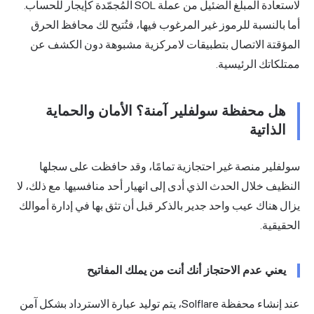
لاستعادة المبلغ الضئيل من عملة SOL المُجمّدة كإيجار للحساب.
أما بالنسبة للرموز غير المرغوب فيها، فتُتيح لك محافظ الحرق
المؤقتة الاتصال بتطبيقات لامركزية مشبوهة دون الكشف عن
ممتلكاتك الرئيسية.
هل محفظة سولفلير آمنة؟ الأمان والحماية
الذاتية
سولفلير منصة غير احتجازية تمامًا، وقد حافظت على سجلها
النظيف خلال الحدث الذي أدى إلى انهيار أحد منافسيها. مع ذلك، لا
يزال هناك عيب واحد جدير بالذكر قبل أن تثق بها في إدارة أموالك
الحقيقية.
يعني عدم الاحتجاز أنك أنت من يملك المفاتيح
عند إنشاء محفظة Solflare، يتم توليد عبارة الاسترداد بشكل آمن