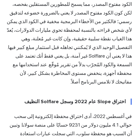
الكود مفتوح المصدر، مما يسمح للمطورين المستقلين بفحصه،
لكن كون الكود مفتوح المصدر لا يعني بالضرورة خضوعه لتدقيق
رسمي؛ فالكثير من الأخطاء البرمجية مخفية في الكود الذي يمكن
لأي شخص قراءته. بالنسبة لمحفظة تحوي مليارات الدولارات، يُعدّ
هذا الغياب نقطة سلبية حقيقية، وإن كانت غير مُعلنة، وهي
التفصيل الوحيد الذي لا يُمكنني تجاهله قبل استثمار مبلغ كبير فيها.
هذا لا يعني أن Solflare غير آمنة، بل يعني فقط أنك تعتمد على
السمعة والكود المُجرّب بدلاً من تقرير مُوقّع. عند استخدامها مع
محفظة أجهزة، ينخفض مستوى المخاطرة بشكل كبير، لأن
مفاتيحك لا تلامس البرنامج أصلاً.
اختراق Slope عام 2022 وسجل Solflare النظيف
في أغسطس 2022، أدى اختراق محفظة إلكترونية إلى سحب
حوالي 4.1 مليون دولار من 9231 حسابًا على منصة سولانا. وتبين
أن السبب هو محفظة سلوب، التي سجلت عبارات استعادة