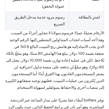
عمولة التحقق).
اشترِ بالبطاقة
رسوم مزود خدمة مدخل الطريق
السريع
الأرقام ضئيلةٌ عمدًا؛ فرسوم سولانا لا تتجاوز أجزاءً من السنت،
وهذا أحد أسباب انجذاب المتداولين النشطين إليها. الرقم الوحيد
الذي يجب الانتباه إليه هو هامش ربح التبييت البالغ 0.8%. في
صفقة بقيمة 100 دولار، يبلغ هذا الهامش 80 سنتًا، وهو مبلغٌ بالكاد
يُلاحظ، لكن في عملية إعادة توازن بقيمة 10,000 دولار، يصل إلى
80 دولارًا، وهو مبلغٌ لن تدفعه على منصة تداول احترافية. لن
يشعر المستخدمون العاديون بهذا الفرق أبدًا؛ أما المستخدمون
الذين يُكثرون من عمليات التبييت، فعليهم توجيه صفقاتهم الكبيرة
إلى منصات أخرى والاحتفاظ بسولفلير لسهولة الاستخدام.
توفر Solflare أيضًا دعمًا بشريًا على مدار الساعة عبر الدردشة
المباشرة، وهو أمر نادر في برامج الحفظ الذاتي، حيث يكون الرد