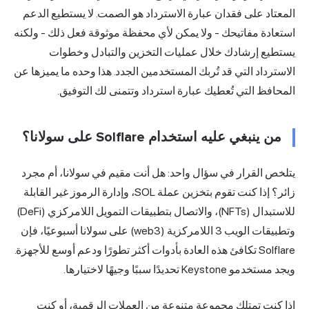
المعتاد على فقدان عبارة الاسترداد هو الصمت. لا يستطيع الدعم
استعادة مفاتيحك - ولا يمكن لأي محفظة موثوقة فعل ذلك - ولكنه
يستطيع إرشادك خلال عمليات التخزين والتبادل وخطوات
الاسترداد التي قد تُربك المستخدمين الجدد. هذا وحده ما يميزها عن
المحافظ التي تُعطيك عبارة استرداد وتتمنى لك التوفيق.
من ينبغي عليه استخدام Solflare على سولانا؟
يتلخص القرار في سؤال واحد: هل أنت مقيم في سولانا، أم مجرد
زائر؟ إذا كنت تقوم بتخزين عملة SOL، وإدارة الرموز غير القابلة
للاستبدال (NFTs)، والاتصال بتطبيقات التمويل اللامركزي (DeFi)
وتطبيقات الويب 3 اللامركزية (web3) على سولانا أسبوعيًا، فإن
Solflare تكافئ هذه العادة بأدوات أكثر تطورًا ودعم أوسع للأجهزة.
ويجد مستخدمو Keystone تحديدًا سببًا وجيهًا لاختيارها.
إذا كنت تمتلك مجموعة متنوعة من العملات الرقمية، أو كنت