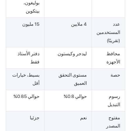
بوليغون،
بيتكوين
عدد
4 ملايين
15 مليون
المستخدمين
(تقريبًا)
محافظ
ليدجر وكيستون
دفتر الأستاذ
الأجهزة
فقط
حصة
مستوى التحقق
بسيط، خيارات
العميق
أقل
رسوم
حوالي 0.8%
حوالي 0.85%
التبديل
مفتوح
نعم
جزئيا
المصدر