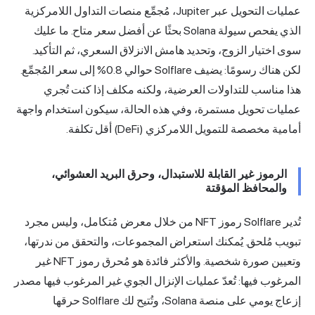
عمليات التحويل عبر Jupiter، مُجمِّع منصات التداول اللامركزية
الذي يفحص سيولة Solana بحثًا عن أفضل سعر متاح. ما عليك
سوى اختيار الزوج، وتحديد هامش الانزلاق السعري، ثم التأكيد.
لكن هناك رسومًا: يضيف Solflare حوالي 0.8% إلى سعر المُجمِّع.
هذا مناسب للتداولات العرضية، ولكنه مكلف إذا كنت تُجري
عمليات تحويل مستمرة، وفي هذه الحالة، سيكون استخدام واجهة
أمامية مخصصة للتمويل اللامركزي (DeFi) أقل تكلفة.
الرموز غير القابلة للاستبدال، وحرق البريد العشوائي،
والمحافظ المؤقتة
تُدير Solflare رموز NFT من خلال معرض مُتكامل، وليس مجرد
تبويب مُلحق. يُمكنك استعراض المجموعات، والتحقق من ندرتها،
وتعيين صورة شخصية. والأكثر فائدة هو مُحرق رموز NFT غير
المرغوب فيها: تُعدّ عمليات الإنزال الجوي غير المرغوب فيها مصدر
إزعاج يومي على منصة Solana، وتُتيح لك Solflare حرقها