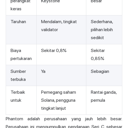
perangkat
Keystone
besar
keras
Taruhan
Mendalam, tingkat
Sederhana,
validator
pilihan lebih
sedikit
Biaya
Sekitar 0,8%
Sekitar
pertukaran
0,85%
Sumber
Ya
Sebagian
terbuka
Terbaik
Pemegang saham
Rantai ganda,
untuk
Solana, pengguna
pemula
tingkat lanjut
Phantom adalah perusahaan yang jauh lebih besar.
Perusahaan ini mengumpulkan pendanaan Seri C sebesar