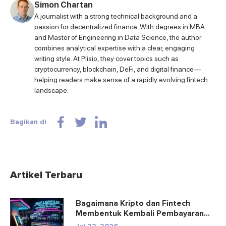
Simon Chartan
A journalist with a strong technical background and a
passion for decentralized finance. With degrees in MBA
and Master of Engineering in Data Science, the author
combines analytical expertise with a clear, engaging
writing style. At Plisio, they cover topics such as
cryptocurrency, blockchain, DeFi, and digital finance—
helping readers make sense of a rapidly evolving fintech
landscape.
Bagikan di
Artikel Terbaru
Bagaimana Kripto dan Fintech
Membentuk Kembali Pembayaran
dan Hibu...