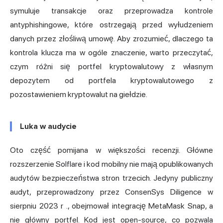
symuluje transakcje oraz przeprowadza kontrole
antyphishingowe, które ostrzegają przed wyłudzeniem
danych przez złośliwą umowę. Aby zrozumieć, dlaczego ta
kontrola klucza ma w ogóle znaczenie, warto przeczytać,
czym różni się
portfel kryptowalutowy z własnym
depozytem
od portfela kryptowalutowego z
pozostawieniem kryptowalut na giełdzie.
Luka w audycie
Oto część pomijana w większości recenzji. Główne
rozszerzenie Solflare i kod mobilny nie mają opublikowanych
audytów bezpieczeństwa stron trzecich. Jedyny publiczny
audyt, przeprowadzony
przez ConsenSys Diligence w
sierpniu 2023 r
., obejmował integrację
MetaMask
Snap, a
nie główny portfel. Kod jest open-source, co pozwala