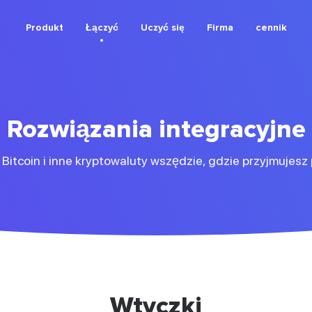
Produkt
Łączyć
Uczyć się
Firma
cennik
Rozwiązania integracyjne
 Bitcoin i inne kryptowaluty wszędzie, gdzie przyjmujesz 
Wtyczki