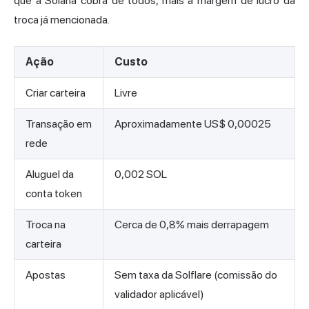
que a Solana cobra de todos, mais a margem de lucro da
troca já mencionada.
Ação
Custo
Criar carteira
Livre
Transação em
Aproximadamente US$ 0,00025
rede
Aluguel da
0,002 SOL
conta token
Troca na
Cerca de 0,8% mais derrapagem
carteira
Apostas
Sem taxa da Solflare (comissão do
validador aplicável)