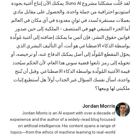
لقد حُلّت مشكلتا مشروع Suno AI. يمكنك الآن إنتاج أغنية بجودة
ديو احترافية من جملة واحدة، والحصول على مقابل مادي
ت مستقرة تُسدد في ثوانٍ معدودة في أي مكان في العالم.
لجزء المتبقي فهو في المنتصف - الملكية. إلى حين صدور
ن حقوق النشر، فإن أثمن ما يمكنك إضافته إلى أغنية مُولّدة
ة الذكاء الاصطناعي هو أنت، أي التأليف البشري الذي
 المقطع المُولّد إلى أصل يمكنك الدفاع عنه، أو ترخيصه، أو
ه إلى رمز. تابعوا قضية سوني هذا العام، لأن الحكم سيُحدد
الأغنية المُولّدة بواسطة الذكاء الاصطناعي. وقبل أن تُنتج
، اسأل نفسك السؤال غير الجذاب أولاً: هل أستطيع إثبات
ي لها وبيعها؟
Jordan Morris
Jordan Morris is an AI expert with over a decade of
experience and the author of a widely-read blog focused
on artificial intelligence. His content spans a range of
topics—from the ethics of machine learning to real-world