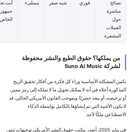
ائح
فوري
شبه صفر
ممتلىء
أنت تجلب
اشرة
جمهورك
ل
الخاص
عملات
مشفرة
ن يملكها؟ حقوق الطبع والنشر محفوظة
كة Suno AI Music
المشكلة الأساسية وراء كل فكرة من أفكار تحقيق الربح
ورة أعلاه في أنه لا يمكنك تحويل ما لا تملكه إلى رمز مميز،
خيصه، أو بيعه حصريًا. وبموجب القانون الأمريكي الحالي، قد
ون الأغنية التي تم إنشاؤها بالكامل بواسطة الذكاء
ناعي ملكًا لأحد.
 2025،
أصدر مكتب حقوق النشر الأمريكي توجيهات
تنص