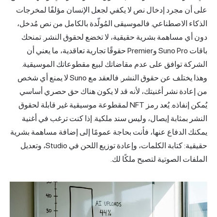
أن مجرد إدخال نص لا يكفي لجعل الإنسان مؤلفًا لمخرجات
ء الاصطناعي. فالموسيقى المُولّدة بالكامل من نص مُدخل،
أي مساهمة بشرية حقيقية، لا تخضع لحقوق النشر. تمنحك
باقات Suno Pro وPremier حقوقًا تجارية تعاقدية، ما يعني أن
كة توافق على عدم مقاضاتك لبيع مقطوعاتك الموسيقية.
وهذا يختلف عن حقوق النشر. فالعقد مع Suno لا يمنع أي شخص
عادة نشر أغنيتك، لأنه قد لا يكون هناك حق حصري أساسي
يُمكن إنفاذه. يُعد رمز NFT لمقطوعة موسيقية غير قابلة لحقوق
 بمثابة إيصال، وليس سند ملكية. إذا كنت ترغب في أغنية
 الدفاع عنها، فأنت بحاجة عمومًا إلى إضافة مساهمة بشرية
حقيقية: كتابة الكلمات، وإعادة توزيع اللحن في Studio، وتعديل
ات الصوتية لتصبح ملكًا لك.