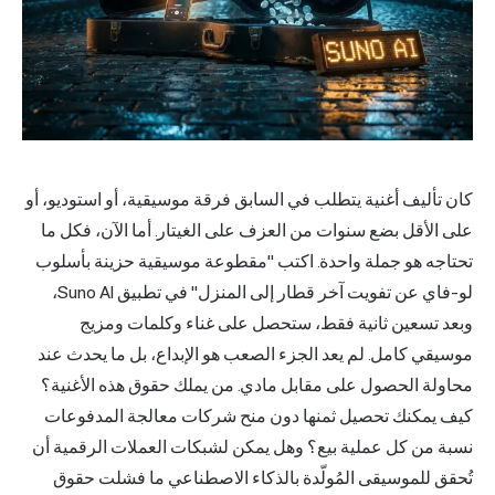
أليف أغنية يتطلب في السابق فرقة موسيقية، أو استوديو، أو
لأقل بضع سنوات من العزف على الغيتار. أما الآن، فكل ما
جه هو جملة واحدة. اكتب "مقطوعة موسيقية حزينة بأسلوب
لو-فاي عن تفويت آخر قطار إلى المنزل" في تطبيق Suno AI،
 تسعين ثانية فقط، ستحصل على غناء وكلمات ومزيج
ي كامل. لم يعد الجزء الصعب هو الإبداع، بل ما يحدث عند
لة الحصول على مقابل مادي. من يملك حقوق هذه الأغنية؟
يمكنك تحصيل ثمنها دون منح شركات معالجة المدفوعات
 من كل عملية بيع؟ وهل يمكن لشبكات العملات الرقمية أن
 للموسيقى المُولّدة بالذكاء الاصطناعي ما فشلت حقوق