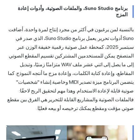
برنامج Suno Studio، والملفات الصوتية، وأدوات إعادة
مزج
بة لمن يرغبون في أكثر من مجرد إنتاج لمرة واحدة، أضافت
Suno أدوات تحرير. يعمل برنامج Suno Studio، الذي صدر في
سبتمبر 2025، كمحطة عمل صوتية رقمية خفيفة الوزن عبر
صفح. يمكن للمستخدمين المشتركين تقسيم المقطع الصوتي
إلى ما يصل إلى اثني عشر ملف WAV متزامنًا زمنيًا، وتبديل
طع، وإعادة كتابة الكلمات، وإعادة مزج ما أنتجه النموذج. كما
يتضمن البرنامج ميزة تصدير MIDI وخاصية إنشاء "شخصيات"
 قابلة لإعادة الاستخدام. وهذا مهم لتحقيق الربح لاحقًا:
فات الصوتية والمشاريع القابلة للتحرير هي الفرق بين مقطع
 مؤقت ومقطع يمكنك ترخيصه أو بيعه فعليًا.