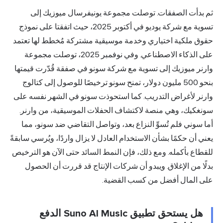
دأت الصفقات. توصلت مجموعة يونيفرسال ميوزيك إلى
تسوية مع شركة يوديو في أكتوبر 2025، حيث اتفقتا على نموذج
 ملكية اختياري وخدمة موسيقية مشتركة مُخطط لها تعتمد
على الذكاء الاصطناعي. وفي نوفمبر 2025، توصلت مجموعة
ر ميوزيك إلى تسوية مع شركة سونو في صفقة قُدّرت قيمتها
بنحو 500 مليون دولار، تمنح سونو ترخيصًا للوصول إلى كتالوج
ر لأغراض التدريب. كما استحوذت سونو في الشهر نفسه على
كيك، وهي منصة لاكتشاف الحفلات الموسيقية، من وارنر.
وني فلم تُسوِّ النزاع بعد، وتواصل التقاضي ضد سونو، مما
أن حكمًا بشأن الاستخدام العادل لا يزال واردًا، ويُرسي سابقةً
ع بأكمله. ومع ذلك، فإن النمط السائد حتى الآن هو الترخيص
 من الإغلاق. ويبدو أن شركات الإنتاج قد قررت أن الحصول
المال أفضل من كسب القضية.
هل يستحق تطبيق Suno AI Music الدفع