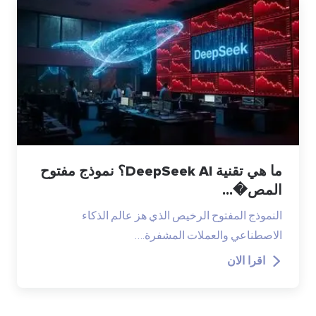
ما هي تقنية DeepSeek AI؟ نموذج مفتوح
المص�...
النموذج المفتوح الرخيص الذي هز عالم الذكاء
الاصطناعي والعملات المشفرة.…
اقرا الان