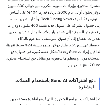
مشترك مدفوع، وإيرادات سنوية متكررة تبلغ حوالي 300 مليون
دولار بحلول أوائل عام 2000، بزيادة قدرها 404% على أساس
ي،
وفقًا لموقع Tech Funding News
. وأشار التقرير نفسه
إلى حصول الشركة على تمويل جديد بقيمة 400 مليون دولار، ما
رفع قيمتها السوقية إلى 5.4 مليار دولار. وللمقارنة، تشير إحدى
رات القطاع إلى أن سوق الموسيقى المدعوم بالذكاء
الاصطناعي يبلغ 5.55 مليار دولار، وينمو بنسبة 24% سنويًا تقريبًا،
لذا فإن إيرادات Suno وحدها تُشكل حصة كبيرة في فئتها. يدفع
تخدمون، ومعظم ما يدفعونه هو مقابل حق استخدام محتوى
هم.
دفع اشتراكات Suno AI باستخدام العملات
لمشفرة
 اشتراكات البرامج المتكررة، التي تُدفع لقاعدة مستخدمين