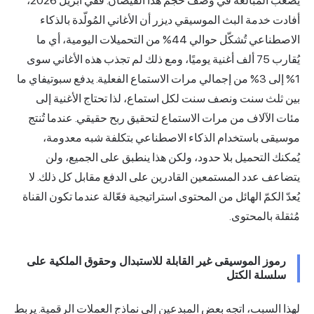
يصعب المبالغة في وصف حجم هذا الفيضان. ففي أبريل 2026،
 خدمة البث الموسيقي ديزر أن الأغاني المُولّدة بالذكاء
الاصطناعي تُشكّل حوالي 44% من التحميلات اليومية، أي ما
يُقارب 75 ألف أغنية يوميًا، ومع ذلك لم تجذب هذه الأغاني سوى
1% إلى 3% من إجمالي مرات الاستماع الفعلية. يدفع سبوتيفاي ما
لث سنت ونصف سنت لكل استماع، لذا تحتاج الأغنية إلى
الآلاف من مرات الاستماع لتحقيق ربح حقيقي. عندما تُنتج
قى باستخدام الذكاء الاصطناعي بتكلفة شبه معدومة،
ك التحميل بلا حدود، ولكن هذا ينطبق على الجميع، ولن
ف عدد المستمعين القادرين على الدفع مقابل كل ذلك. لا
 الكمّ الهائل من المحتوى استراتيجية فعّالة عندما تكون القناة
ة بالمحتوى.
وز الموسيقى غير القابلة للاستبدال وحقوق الملكية على
سلة الكتل
السبب، اتجه بعض المبدعين إلى نماذج العملات الرقمية. يربط