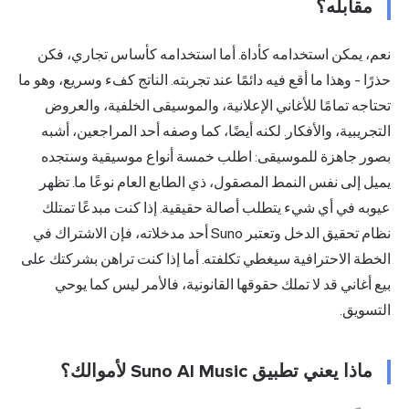
قابله؟
 يمكن استخدامه كأداة. أما استخدامه كأساس تجاري، فكن
 - وهذا ما أقع فيه دائمًا عند تجربته. الناتج كفء وسريع، وهو ما
ه تمامًا للأغاني الإعلانية، والموسيقى الخلفية، والعروض
يبية، والأفكار. لكنه أيضًا، كما وصفه أحد المراجعين، أشبه
 جاهزة للموسيقى: اطلب خمسة أنواع موسيقية وستجده
إلى نفس النمط المصقول، ذي الطابع العام نوعًا ما. تظهر
 في أي شيء يتطلب أصالة حقيقية. إذا كنت مبدعًا تمتلك
نظام تحقيق الدخل وتعتبر Suno أحد مدخلاته، فإن الاشتراك في
 الاحترافية سيغطي تكلفته. أما إذا كنت تراهن بشركتك على
غاني قد لا تملك حقوقها القانونية، فالأمر ليس كما يوحي
ويق.
ا يعني تطبيق Suno AI Music لأموالك؟