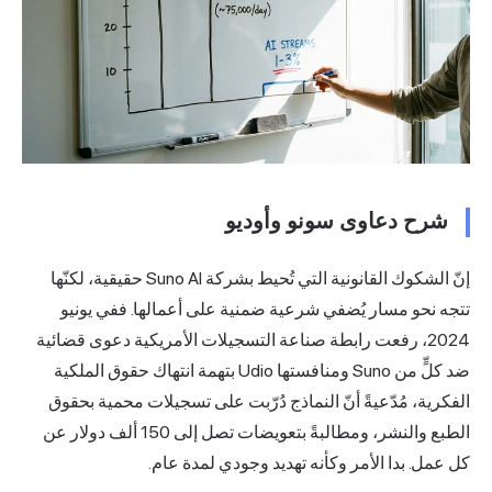
رح دعاوى سونو وأوديو
إنّ الشكوك القانونية التي تُحيط بشركة Suno AI حقيقية، لكنّها
نحو مسار يُضفي شرعية ضمنية على أعمالها. ففي يونيو
2
رفعت رابطة صناعة التسجيلات الأمريكية دعوى قضائية
Sun ومنافستها Udio
بتهمة انتهاك حقوق الملكية
ية، مُدّعيةً أنّ النماذج دُرّبت على تسجيلات محمية بحقوق
الطبع والنشر، ومطالبةً بتعويضات تصل إلى 150 ألف دولار عن
ل. بدا الأمر وكأنه تهديد وجودي لمدة عام.