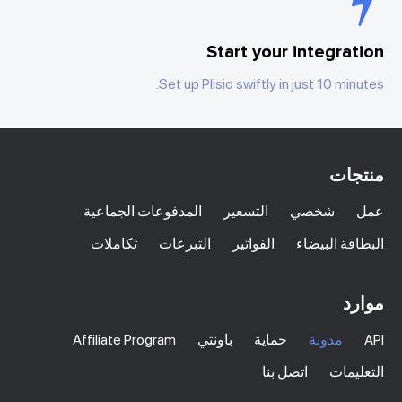
Start your integra
Set up Plisio swiftly in just 10 min
جات
شخصي
التسعير
المدفوعات الجماعية
قة البيضاء
الفواتير
التبرعات
تكاملات
د
مدونة
حماية
باونتي
Affiliate Program
يمات
اتصل بنا