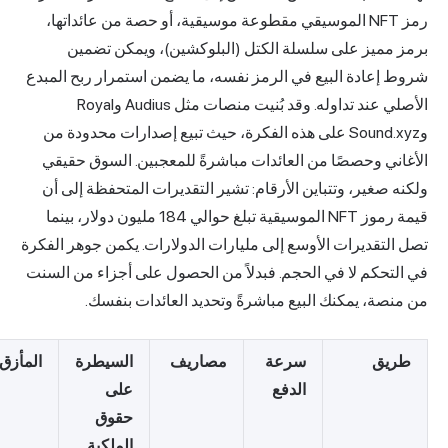
مقطوعة موسيقية، أو حصة من عائداتها،
 مميز على سلسلة الكتل (البلوكشين)، ويمكن تضمين
إعادة البيع في الرمز نفسه، ما يضمن استمرار ربح المبدع
الأصلي عند تداوله. وقد بُنيت منصات مثل Audius وRoyal
وSound.xyz على هذه الفكرة، حيث تبيع إصدارات محدودة من
ني وحصصًا من العائدات مباشرةً للمعجبين. السوق حقيقي
 صغير، وتتباين الأرقام: تشير التقديرات المتحفظة إلى أن
قيمة رموز NFT الموسيقية تبلغ حوالي 184 مليون دولار، بينما
لتقديرات الأوسع إلى مليارات الدولارات. يكمن جوهر الفكرة
تحكم لا في الحجم. فبدلاً من الحصول على أجزاء من السنت
صة، يمكنك البيع مباشرةً وتحديد العائدات بنفسك.
يق
سرعة
مصاريف
السيطرة
المأزق
الدفع
على
حقوق
الملكية