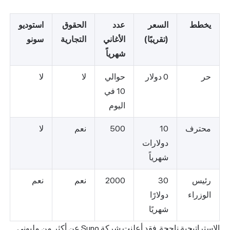
طط
السعر
عدد
الحقوق
استوديو
(تقريبًا)
الأغاني
التجارية
سونو
شهرياً
0 دولار
حوالي
لا
لا
10 في
اليوم
ترف
10
500
نعم
لا
دولارات
شهرياً
يس
30
2000
نعم
نعم
وزراء
دولارًا
شهريًا
الاستراتيجية ناجحة. فقد أعلنت شركة Suno عن أكثر من مليوني