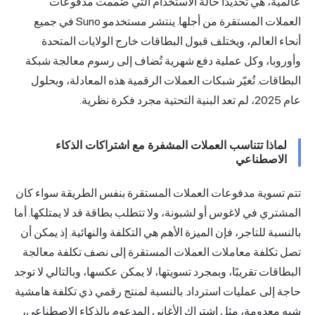
ة، هي تحديدًا حالة الاستخدام التي صُممت
مدفوعات
لات المستقرة
من أجلها. ينتشر مستخدمو Suno في جميع
 العالم، ويختلف قبول البطاقات خارج الولايات المتحدة
وبا، وكل عملية دفع شهرية تُضاف إلى رسوم معالجة شبكة
قات. تُغيّر شبكات العملات الرقمية هذه المعادلة، وبحلول
اذا تتناسب العملات المشفرة مع اشتراكات الذكاء
لاصطناعي
تسوية مدفوعات العملات المستقرة بنفس الطريقة سواء كان
ري في لاغوس أو لشبونة، ولا تتطلب بطاقة قد لا يمتلكها. أما
بة للتاجر، فإن الميزة الأهم هي التكلفة والنهائية. إذ يمكن أن
تكلفة معاملات العملات المستقرة إلى نصف تكلفة معالجة
قات تقريبًا، وبمجرد تسويتها، لا يمكن عكسها، وبالتالي لا توجد
إلى عمليات استرداد. بالنسبة لمنتج رقمي ذي تكلفة هامشية
عدومة، مثل اشتراك الأغاني المدعوم بالذكاء الاصطناعي،