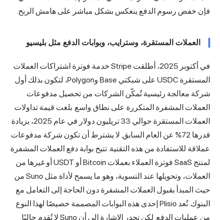
خفض رسوم الدفع ينعكس بشكل مباشر على هامش الربح.
عملات المستقرة، وسترايب، وبوابات الدفع مثل بليسيو
بر 2025،
أطلقت Stripe خدمة فوترة اشتراكات العملات
تقرة
USDC على شبكتي Base وPolygon، لتكون بذلك أول
 معالجة رئيسية تُمكّن الشركات من تحصيل مدفوعات
لات المشفرة المتكررة على نطاق واسع. بلغت قيمة تداولات
العملات المستقرة حوالي 33 تريليون دولار في عام 2025، بزيادة
قدرها 72% عن العام السابق. لا يشترط أن تكون شركة مدفوعات
ة للاستفادة من هذه التقنية. تتيح
بوابة دفع العملات المشفرة
Bitcoin أو
USDT
أو غيرها من
العملات، وتحويلها عند التسوية، وهو ما يسمح لأداة مثل Suno من
لمبدأ بقبول العملات المشفرة دون الحاجة إلى التعامل مع
البنوك. تُعد Plisio إحدى هذه البوابات المصممة خصيصًا لهذا النوع
من عمليات الدفع. لكن تجدر الإشارة إلى أن Suno لا تُقدم حاليًا