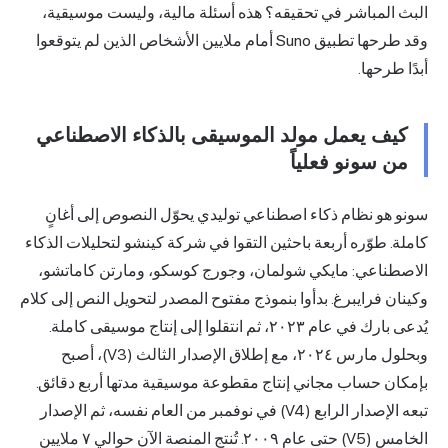
 المباشر في تحقيقه؟ هذه أسئلة مالية، وليست موسيقية،
وقد طرحها تطبيق Suno أمام ملايين الأشخاص الذين لم يتوقعوا
 طرحها.
يف يعمل مولد الموسيقى بالذكاء الاصطناعي
ن سونو فعلياً
هو نظام ذكاء اصطناعي توليدي يحوّل النصوص إلى أغانٍ
. طوّره أربعة باحثين التقوا في شركة كينشو لتحليلات الذكاء
طناعي: مايكي شولمان، وجورج كوسكو، ومارتن كاماتشو،
ن فرايبرغ. بدأوا بنموذج مفتوح المصدر لتحويل النص إلى كلام
يُدعى بارك في عام ٢٠٢٣، ثم انتقلوا إلى إنتاج موسيقى كاملة.
وبحلول مارس ٢٠٢٤، مع إطلاق الإصدار الثالث (V3)، أصبح
ان حساب مجاني إنتاج مقطوعة موسيقية مدتها أربع دقائق.
تبعه الإصدار الرابع (V4) في نوفمبر من العام نفسه، ثم الإصدار
الخامس (V5) حتى عام ٢٠٠٩. تُنتج المنصة الآن حوالي ٧ ملايين