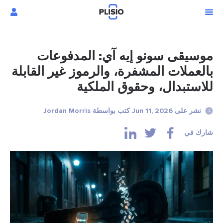
يقى سونو إيه آي: المدفوعات
عملات المشفرة، والرموز غير القابلة
ستبدال، وحقوق الملكية
على Jun 11, 2026 كتب بواسطة Jordan Morris
 في