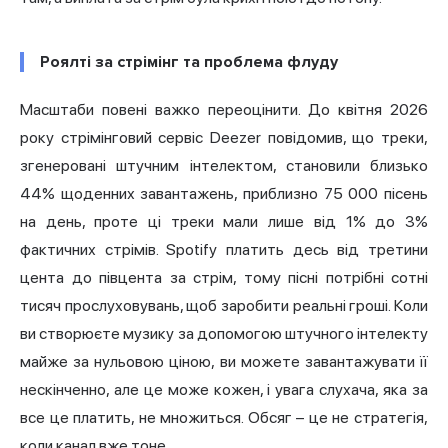
Роялті за стрімінг та проблема флуду
Масштаби повені важко переоцінити. До квітня 2026
року стрімінговий сервіс Deezer повідомив, що треки,
згенеровані штучним інтелектом, становили близько
44% щоденних завантажень, приблизно 75 000 пісень
на день, проте ці треки мали лише від 1% до 3%
фактичних стрімів. Spotify платить десь від третини
цента до півцента за стрім, тому пісні потрібні сотні
тисяч прослуховувань, щоб заробити реальні гроші. Коли
ви створюєте музику за допомогою штучного інтелекту
майже за нульовою ціною, ви можете завантажувати її
нескінченно, але це може кожен, і увага слухача, яка за
все це платить, не множиться. Обсяг – це не стратегія,
коли канал вже тоне.