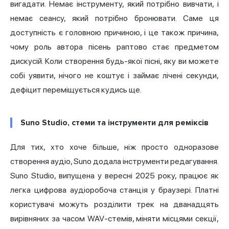
вигадати. Немає інструменту, який потрібно вивчати, і
немає сеансу, який потрібно бронювати. Саме ця
доступність є головною причиною, і це також причина,
чому роль автора пісень раптово стає предметом
дискусій. Коли створення будь-якої пісні, яку ви можете
собі уявити, нічого не коштує і займає лічені секунди,
дефіцит переміщується кудись ще.
Suno Studio, стеми та інструменти для реміксів
Для тих, хто хоче більше, ніж просто одноразове
створення аудіо, Suno додала інструменти редагування.
Suno Studio, випущена у вересні 2025 року, працює як
легка цифрова аудіоробоча станція у браузері. Платні
користувачі можуть розділити трек на дванадцять
вирівняних за часом WAV-стемів, міняти місцями секції,