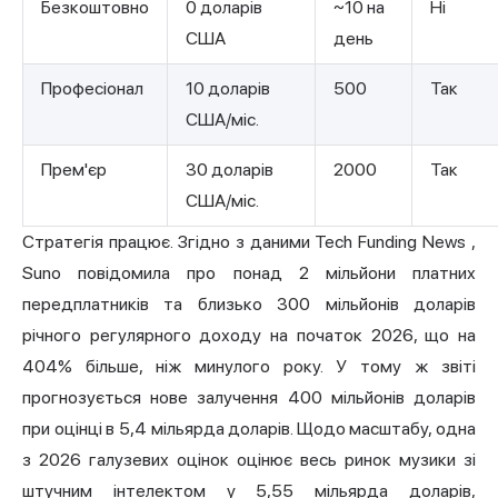
Безкоштовно
0 доларів
~10 на
Ні
США
день
Професіонал
10 доларів
500
Так
США/міс.
Прем'єр
30 доларів
2000
Так
США/міс.
Стратегія працює.
Згідно з даними Tech Funding News
,
Suno повідомила про понад 2 мільйони платних
передплатників та близько 300 мільйонів доларів
річного регулярного доходу на початок 2026, що на
404% більше, ніж минулого року. У тому ж звіті
прогнозується нове залучення 400 мільйонів доларів
при оцінці в 5,4 мільярда доларів. Щодо масштабу, одна
з 2026 галузевих оцінок оцінює весь ринок музики зі
штучним інтелектом у 5,55 мільярда доларів,