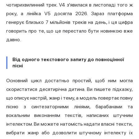
чотирихвилинний трек. V4 з'явилася в листопаді того ж
року, а лінійка V5 досягла 2026. Зараз платформа
генерує близько 7 мільйонів треків на день, і ця цифра
говорить про те, що це перестало бути новинкою вже
давно.
Від одного текстового запиту до повноцінної
пісні
Основний цикл достатньо простий, щоб ним могла
скористатися десятирічна дитина. Ви пишете підказку,
що описує настрій, жанр і тему, а модель повертає повну
пісню з синтезаторними лініями, барабанами та
вокальним виконанням текстів, написаних штучним
інтелектом. Ви можете натомість надати власні тексти,
вибрати жанр або дозволити штучному інтелекту їх