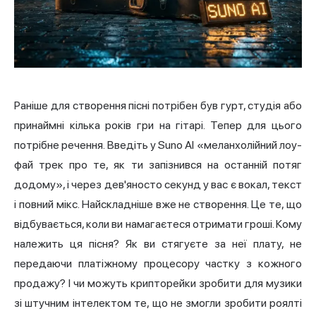
Раніше для створення пісні потрібен був гурт, студія або
принаймні кілька років гри на гітарі. Тепер для цього
потрібне речення. Введіть у Suno AI «меланхолійний лоу-
фай трек про те, як ти запізнився на останній потяг
додому», і через дев'яносто секунд у вас є вокал, текст
і повний мікс. Найскладніше вже не створення. Це те, що
відбувається, коли ви намагаєтеся отримати гроші. Кому
належить ця пісня? Як ви стягуєте за неї плату, не
передаючи платіжному процесору частку з кожного
продажу? І чи можуть крипторейки зробити для музики
зі штучним інтелектом те, що не змогли зробити роялті