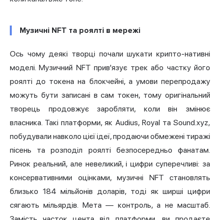
Музичні NFT та роялті в мережі
Ось чому деякі творці почали шукати крипто-нативні
моделі.
Музичний NFT
прив'язує трек або частку його
роялті до токена на блокчейні, а умови перепродажу
можуть бути записані в сам токен, тому оригінальний
творець продовжує заробляти, коли він змінює
власника. Такі платформи, як Audius, Royal та Sound.xyz,
побудували навколо цієї ідеї, продаючи обмежені тиражі
пісень та розподіл роялті безпосередньо фанатам.
Ринок реальний, але невеликий, і цифри суперечливі: за
консервативними оцінками, музичні NFT становлять
близько 184 мільйонів доларів, тоді як ширші цифри
сягають мільярдів. Мета — контроль, а не масштаб.
Замість часток цента від платформи, ви продаєте