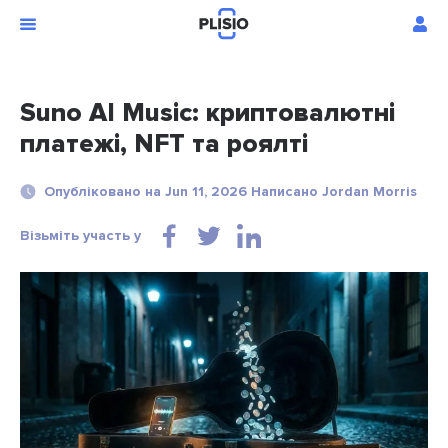
Suno AI Music: криптовалютні
платежі, NFT та роялті
Опубліковано на Jun 11, 2026 Написано Jordan Morris
Візьміть участь у