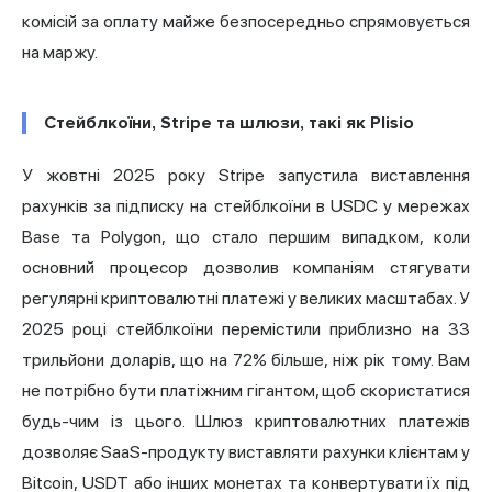
комісій за оплату майже безпосередньо спрямовується
на маржу.
Стейблкоїни, Stripe та шлюзи, такі як Plisio
У жовтні 2025 року
Stripe запустила виставлення
рахунків за підписку на стейблкоїни
в USDC у мережах
Base та Polygon, що стало першим випадком, коли
основний процесор дозволив компаніям стягувати
регулярні криптовалютні платежі у великих масштабах. У
2025 році стейблкоїни перемістили приблизно на 33
трильйони доларів, що на 72% більше, ніж рік тому. Вам
не потрібно бути платіжним гігантом, щоб скористатися
будь-чим із цього.
Шлюз криптовалютних платежів
дозволяє SaaS-продукту виставляти рахунки клієнтам у
Bitcoin,
USDT
або інших монетах та конвертувати їх під