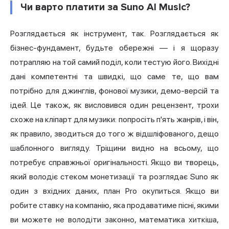
Чи варто платити за Suno AI Music?
Розглядається як інструмент, так. Розглядається як
бізнес-фундамент, будьте обережні — і я щоразу
потрапляю на той самий поділ, коли тестую його. Вихідні
дані компетентні та швидкі, що саме те, що вам
потрібно для джинглів, фонової музики, демо-версій та
ідей. Це також, як висловився один рецензент, трохи
схоже на кліпарт для музики: попросіть п'ять жанрів, і він,
як правило, зводиться до того ж відшліфованого, дещо
шаблонного вигляду. Тріщини видно на всьому, що
потребує справжньої оригінальності. Якщо ви творець,
який володіє стеком монетизації та розглядає Suno як
один з вхідних даних, план Pro окупиться. Якщо ви
робите ставку на компанію, яка продаватиме пісні, якими
ви можете не володіти законно, математика хиткіша,