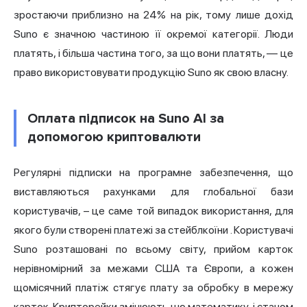
зростаючи приблизно на 24% на рік, тому лише дохід
Suno є значною частиною її окремої категорії. Люди
платять, і більша частина того, за що вони платять, — це
право використовувати продукцію Suno як свою власну.
Оплата підписок на Suno AI за
допомогою криптовалюти
Регулярні підписки на програмне забезпечення, що
виставляються рахунками для глобальної бази
користувачів, – це саме той випадок використання, для
якого були створені
платежі за стейблкоїни
. Користувачі
Suno розташовані по всьому світу, прийом карток
нерівномірний за межами США та Європи, а кожен
щомісячний платіж стягує плату за обробку в мережу
карток. Крипторейки змінюють цю математику, і станом