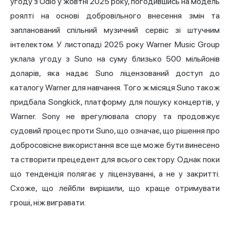
угоду з Udio у жовтні 2025 року, погодившись на модель
роялті на основі добровільного внесення змін та
запланований спільний музичний сервіс зі штучним
інтелектом. У листопаді 2025 року Warner Music Group
уклала угоду з Suno на суму близько 500 мільйонів
доларів, яка надає Suno ліцензований доступ до
каталогу Warner для навчання. Того ж місяця Suno також
придбала Songkick, платформу для пошуку концертів, у
Warner. Sony не врегулювала спору та продовжує
судовий процес проти Suno, що означає, що рішення про
добросовісне використання все ще може бути винесено
та створити прецедент для всього сектору. Однак поки
що тенденція полягає у ліцензуванні, а не у закритті.
Схоже, що лейбли вирішили, що краще отримувати
гроші, ніж вигравати.