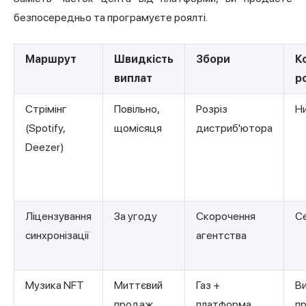
безпосередньо та програмуєте роялті.
Маршрут
Швидкість
Збори
К
виплат
р
Стрімінг
Повільно,
Розріз
Н
(Spotify,
щомісяця
дистриб'ютора
Deezer)
Ліцензування
За угоду
Скорочення
С
синхронізації
агентства
Музика NFT
Миттєвий
Газ +
Ви
продаж
платформа
п