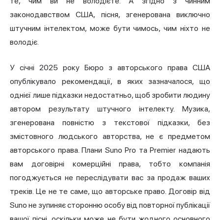
те, чим ви не володієте. А згідно з чинним
законодавством США, пісня, згенерована виключно
штучним інтелектом, може бути чимось, чим ніхто не
володіє.
У січні 2025 року
Бюро з авторського права США
опублікувало рекомендації,
в яких зазначалося, що
однієї лише підказки недостатньо, щоб зробити людину
автором результату штучного інтелекту. Музика,
згенерована повністю з текстової підказки, без
змістовного людського авторства, не є предметом
авторського права. Плани Suno Pro та Premier надають
вам договірні комерційні права, тобто компанія
погоджується не переслідувати вас за продаж ваших
треків. Це не те саме, що авторське право. Договір від
Suno не зупиняє сторонню особу від повторної публікації
вашої пісні, оскільки може не бути жодного основного