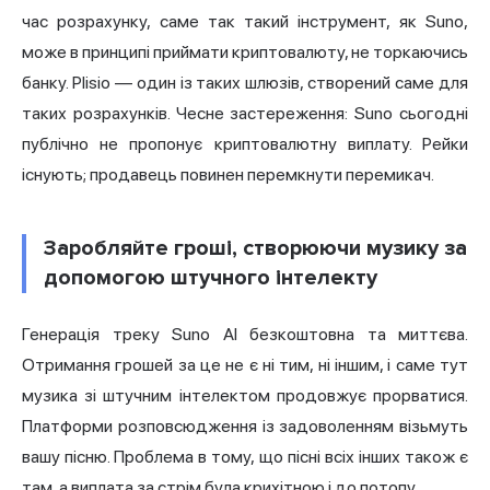
час розрахунку, саме так такий інструмент, як Suno,
може в принципі приймати криптовалюту, не торкаючись
банку. Plisio — один із таких шлюзів, створений саме для
таких розрахунків. Чесне застереження: Suno сьогодні
публічно не пропонує криптовалютну виплату. Рейки
існують; продавець повинен перемкнути перемикач.
Заробляйте гроші, створюючи музику за
допомогою штучного інтелекту
Генерація треку Suno AI безкоштовна та миттєва.
Отримання грошей за це не є ні тим, ні іншим, і саме тут
музика зі штучним інтелектом продовжує прорватися.
Платформи розповсюдження із задоволенням візьмуть
вашу пісню. Проблема в тому, що пісні всіх інших також є
там, а виплата за стрім була крихітною і до потопу.