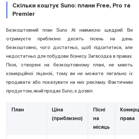
Скільки коштує Suno: плани Free, Pro та
Premier
Безкоштовний план Suno AI навмисно щедрий. Ви
отримуєте приблизно десять пісень на день
безкоштовно, чого достатньо, щоб підсититися, але
недостатньо для побудови бізнесу. Загвоздка в правах.
Пісні, створені на безкоштовному плані, не мають
комерційної ліцензії, тому ви не можете легально їх
продавати або показувати на них рекламу. Фактичним
продуктом, який продає Suno, є дозвіл.
План
Ціна
Пісні
Комерц
(приблизно)
на
права
місяць