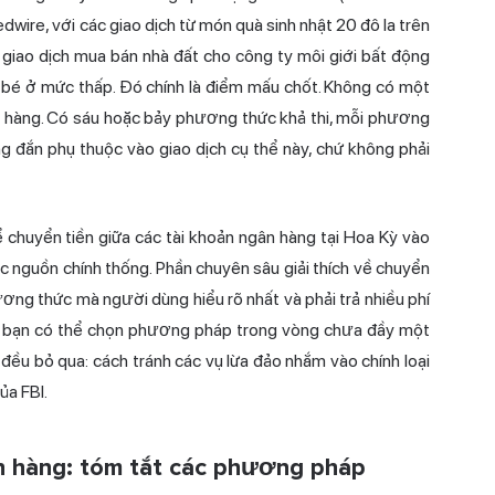
dwire, với các giao dịch từ món quà sinh nhật 20 đô la trên
 giao dịch mua bán nhà đất cho công ty môi giới bất động
 bé ở mức thấp. Đó chính là điểm mấu chốt. Không có một
n hàng. Có sáu hoặc bảy phương thức khả thi, mỗi phương
úng đắn phụ thuộc vào giao dịch cụ thể này, chứ không phải
huyển tiền giữa các tài khoản ngân hàng tại Hoa Kỳ vào
ác nguồn chính thống. Phần chuyên sâu giải thích về chuyển
ơng thức mà người dùng hiểu rõ nhất và phải trả nhiều phí
để bạn có thể chọn phương pháp trong vòng chưa đầy một
 đều bỏ qua: cách tránh các vụ lừa đảo nhắm vào chính loại
ủa FBI.
ân hàng: tóm tắt các phương pháp