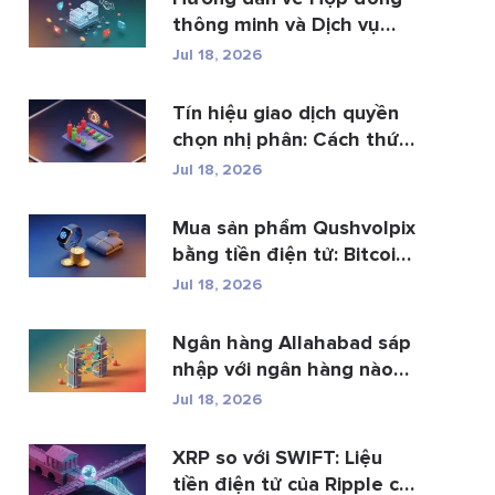
thông minh và Dịch vụ
phá...
Jul 18, 2026
Tín hiệu giao dịch quyền
chọn nhị phân: Cách thức
h...
Jul 18, 2026
Mua sản phẩm Qushvolpix
bằng tiền điện tử: Bitcoin,
p...
Jul 18, 2026
Ngân hàng Allahabad sáp
nhập với ngân hàng nào?
Toàn b�...
Jul 18, 2026
XRP so với SWIFT: Liệu
tiền điện tử của Ripple có