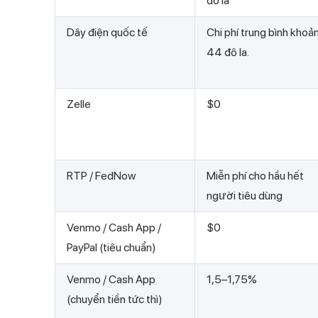
đô la
Dây điện quốc tế
Chi phí trung bình khoả
44 đô la.
Zelle
$0
RTP / FedNow
Miễn phí cho hầu hết
người tiêu dùng
Venmo / Cash App /
$0
PayPal (tiêu chuẩn)
Venmo / Cash App
1,5–1,75%
(chuyển tiền tức thì)