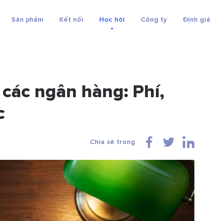
Sản phẩm
Kết nối
Học hỏi
Công ty
Định giá
 các ngân hàng: Phí,
c
Chia sẻ trong