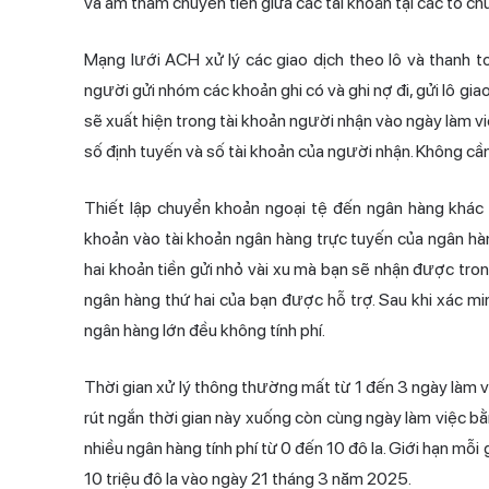
và âm thầm chuyển tiền giữa các tài khoản tại các tổ ch
Mạng lưới ACH xử lý các giao dịch theo lô và thanh t
người gửi nhóm các khoản ghi có và ghi nợ đi, gửi lô gia
sẽ xuất hiện trong tài khoản người nhận vào ngày làm vi
số định tuyến
và
số tài khoản
của người nhận. Không cần 
Thiết lập chuyển khoản ngoại tệ đến ngân hàng khác 
khoản vào tài khoản ngân hàng trực tuyến của ngân hàn
hai khoản tiền gửi nhỏ vài xu mà bạn sẽ nhận được tron
ngân hàng thứ hai của bạn được hỗ trợ. Sau khi xác min
ngân hàng lớn đều không tính phí.
Thời gian xử lý thông thường mất từ 1 đến 3 ngày là
rút ngắn thời gian này xuống còn cùng ngày làm việc b
nhiều ngân hàng tính phí từ 0 đến 10 đô la. Giới hạn mỗi
10 triệu đô la vào ngày 21 tháng 3 năm 2025.