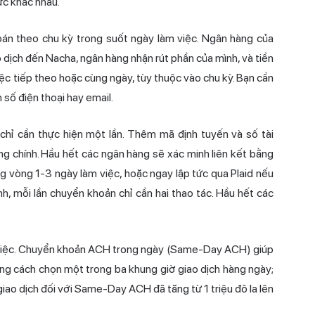
ức khác nhau.
oán theo chu kỳ trong suốt ngày làm việc. Ngân hàng của
o dịch đến Nacha, ngân hàng nhận rút phần của mình, và tiền
ệc tiếp theo hoặc cùng ngày, tùy thuộc vào chu kỳ. Bạn cần
số điện thoại hay email.
chỉ cần thực hiện một lần. Thêm mã định tuyến và số tài
g chính. Hầu hết các ngân hàng sẽ xác minh liên kết bằng
g vòng 1-3 ngày làm việc, hoặc ngay lập tức qua Plaid nếu
h, mỗi lần chuyển khoản chỉ cần hai thao tác. Hầu hết các
m việc. Chuyển khoản ACH trong ngày (Same-Day ACH) giúp
ằng cách chọn một trong ba khung giờ giao dịch hàng ngày;
 giao dịch đối với Same-Day ACH đã tăng từ 1 triệu đô la lên