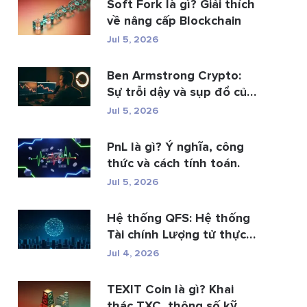
Soft Fork là gì? Giải thích
về nâng cấp Blockchain
Jul 5, 2026
Ben Armstrong Crypto:
Sự trỗi dậy và sụp đổ của
BitB...
Jul 5, 2026
PnL là gì? Ý nghĩa, công
thức và cách tính toán.
Jul 5, 2026
Hệ thống QFS: Hệ thống
Tài chính Lượng tử thực
s�...
Jul 4, 2026
TEXIT Coin là gì? Khai
thác TXC, thông số kỹ