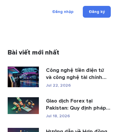
Đăng nhập
Đăng ký
Bài viết mới nhất
Công nghệ tiền điện tử
và công nghệ tài chính
đan...
Jul 22, 2026
Giao dịch Forex tại
Pakistan: Quy định pháp
luật, các n...
Jul 18, 2026
Hướng dẫn về Hợp đồng