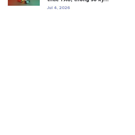
thuật và r...
Jul 4, 2026