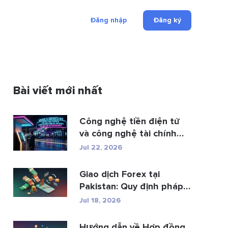
Đăng nhập
Đăng ký
Bài viết mới nhất
Công nghệ tiền điện tử
và công nghệ tài chính
đan...
Jul 22, 2026
Giao dịch Forex tại
Pakistan: Quy định pháp
luật, các n...
Jul 18, 2026
Hướng dẫn về Hợp đồng