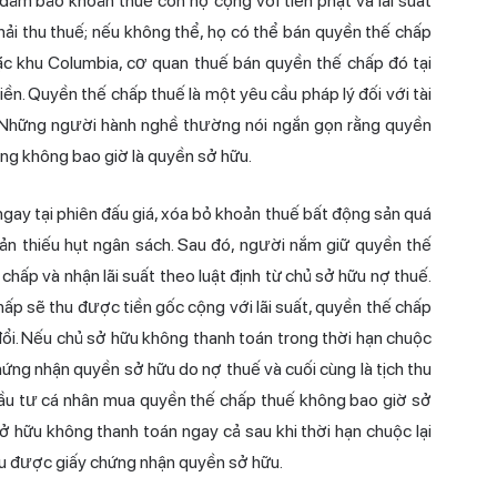
đảm bảo khoản thuế còn nợ cộng với tiền phạt và lãi suất
hải thu thuế; nếu không thể, họ có thể bán quyền thế chấp
Đặc khu Columbia, cơ quan thuế bán quyền thế chấp đó tại
ền. Quyền thế chấp thuế là một yêu cầu pháp lý đối với tài
. Những người hành nghề thường nói ngắn gọn rằng quyền
ưng không bao giờ là quyền sở hữu.
gay tại phiên đấu giá, xóa bỏ khoản thuế bất động sản quá
ản thiếu hụt ngân sách. Sau đó, người nắm giữ quyền thế
hấp và nhận lãi suất theo luật định từ chủ sở hữu nợ thuế.
ấp sẽ thu được tiền gốc cộng với lãi suất, quyền thế chấp
ổi. Nếu chủ sở hữu không thanh toán trong thời hạn chuộc
hứng nhận quyền sở hữu do nợ thuế và cuối cùng là tịch thu
à đầu tư cá nhân mua quyền thế chấp thuế không bao giờ sở
ở hữu không thanh toán ngay cả sau khi thời hạn chuộc lại
ữu được giấy chứng nhận quyền sở hữu.