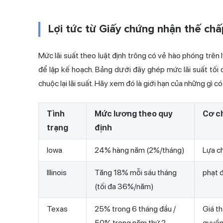
Lợi tức từ Giấy chứng nhận thế chấ
Mức lãi suất theo luật định trông có vẻ hào phóng trên 
để lập kế hoạch. Bảng dưới đây ghép mức lãi suất tối đ
chuộc lại lãi suất. Hãy xem đó là giới hạn của những gì c
Tình
Mức lương theo quy
Cơ c
trạng
định
Iowa
24% hàng năm (2%/tháng)
Lựa ch
Illinois
Tăng 18% mỗi sáu tháng
phạt 
(tối đa 36%/năm)
Texas
25% trong 6 tháng đầu /
Giá t
50% trong năm thứ 2
quyền 