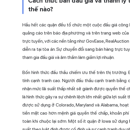
Cách thức bán đấu giá và thanh lý
thế nào?
Hầu hết các quận đều tổ chức một cuộc đấu giá công 
quảng cáo trên báo địa phương và trên trang web của t
trực tuyến, với các nền tảng như GovEase, RealAuction
diễn ra tại tòa án. Sự chuyển đổi sang bán hàng trực t
tham gia đấu giá và âm thầm làm giảm lợi nhuận.
Bốn hình thức đấu thầu chiếm ưu thế trên thị trường. Đ
tính cạnh tranh cao. Người đấu thầu cạnh tranh bằng 
nhận mức lãi suất thấp nhất sẽ giành được quyền thế chấp
là hình thức gây ra sự chênh lệch lớn nhất giữa lợi suất t
được sử dụng ở Colorado, Maryland và Alabama, hoạt 
tiền mặt cao hơn mệnh giá quyền thế chấp, khoản phí b
toàn khi chuộc lại sớm. Một số ít quận ở Iowa sử dụng h
suất theo luật định được cố định và sự cạnh tranh duy n