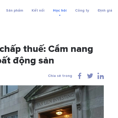
Sản phẩm
Kết nối
Học hỏi
Công ty
Định giá
 chấp thuế: Cẩm nang
bất động sản
Chia sẻ trong