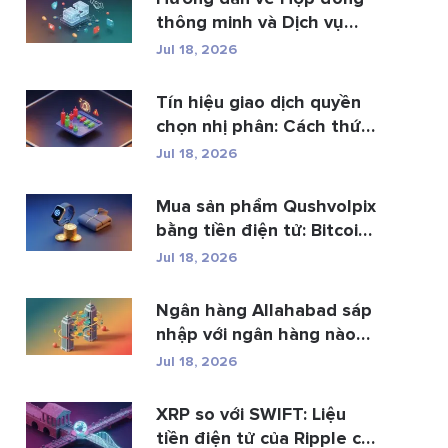
thông minh và Dịch vụ
phá...
Jul 18, 2026
Tín hiệu giao dịch quyền
chọn nhị phân: Cách thức
h...
Jul 18, 2026
Mua sản phẩm Qushvolpix
bằng tiền điện tử: Bitcoin,
p...
Jul 18, 2026
Ngân hàng Allahabad sáp
nhập với ngân hàng nào?
Toàn b�...
Jul 18, 2026
XRP so với SWIFT: Liệu
tiền điện tử của Ripple có