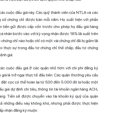
 các cuộc đấu giá này. Các quỹ thành viên của NTLA và các
g số chứng chỉ được bán mỗi năm. Họ xuất hiện với phần
 tiền gửi được cấp vốn trước cho phép họ đấu giá hàng
 cá nhân bước vào với kỳ vọng nhận được 18% lãi suất trên
hứng chỉ nào hoặc chỉ có một vài chứng chỉ đã bị giảm lãi
ro thực sự trong đầu tư chứng chỉ thế chấp; đầu tư chứng
ệnh giá.
ác cuộc đấu giá ở các quận nhỏ hơn với chi phí đăng ký
iá là trở ngại thực tế đầu tiên. Các quận thường yêu cầu
n đặt cọc có thể hoàn lại từ 500 đến 5.000 đô la hoặc một
ấu giá dự định chi tiêu, thông tin tài khoản ngân hàng ACH,
ang. Tiền sẽ được chuyển vào tài khoản ký quỹ của quận
t cả những điều này không khó, nhưng phải được thực hiện
hấp nhận đăng ký muộn.