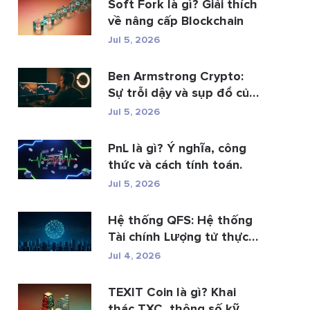
Soft Fork là gì? Giải thích
về nâng cấp Blockchain
Jul 5, 2026
Ben Armstrong Crypto:
Sự trỗi dậy và sụp đổ của
BitB...
Jul 5, 2026
PnL là gì? Ý nghĩa, công
thức và cách tính toán.
Jul 5, 2026
Hệ thống QFS: Hệ thống
Tài chính Lượng tử thực
s�...
Jul 4, 2026
TEXIT Coin là gì? Khai
thác TXC, thông số kỹ