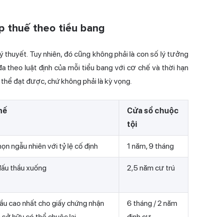
p thuế theo tiểu bang
lý thuyết. Tuy nhiên, đó cũng không phải là con số lý tưởng
a theo luật định của mỗi tiểu bang với cơ chế và thời hạn
ó thể đạt được, chứ không phải là kỳ vọng.
hế
Cửa sổ chuộc
tội
ọn ngẫu nhiên với tỷ lệ cố định
1 năm, 9 tháng
đấu thầu xuống
2,5 năm cư trú
hầu cao nhất cho giấy chứng nhận
6 tháng / 2 năm
sở hữu có thể chuộc lại
định cư