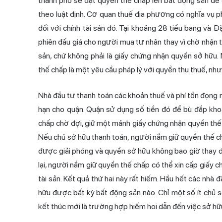
thành phố sẽ đặt quyền thế chấp lên bất động sản để 
theo luật định. Cơ quan thuế địa phương có nghĩa vụ p
đối với chính tài sản đó. Tại khoảng 28 tiểu bang và 
phiên đấu giá cho người mua tư nhân thay vì chờ nhận ti
sản, chứ không phải là giấy chứng nhận quyền sở hữu
thế chấp là một yêu cầu pháp lý với quyền thu thuế, nh
Nhà đầu tư thanh toán các khoản thuế và phí tồn đọng n
hạn cho quận. Quận sử dụng số tiền đó để bù đắp kho
chấp chờ đợi, giữ một mảnh giấy chứng nhận quyền thế c
Nếu chủ sở hữu thanh toán, người nắm giữ quyền thế ch
được giải phóng và quyền sở hữu không bao giờ thay đ
lại, người nắm giữ quyền thế chấp có thể xin cấp giấy c
tài sản. Kết quả thứ hai này rất hiếm. Hầu hết các nh
hữu được bất kỳ bất động sản nào. Chỉ một số ít chủ s
kết thúc mới là trường hợp hiếm hoi dẫn đến việc sở h