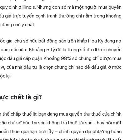
 quy định ở Illinois. Nhưng con số mà một người mua quyền
ấu giá trực tuyến cạnh tranh thường chỉ nằm trong khoảng
 đáng chú ý nhất.
ốc gia, chủ sở hữu bất động sản trên khắp Hoa Kỳ đang nợ
 toán mỗi năm. Khoảng 5 tỷ đô la trong số đó được chuyển
 cuộc đấu giá cấp quận. Khoảng 98% số chứng chỉ được mua
m vụ của nhà đầu tư là chọn chứng chỉ nào để đấu giá, ở mức
c lại.
c chất là gì?
 thế chấp thuế là: bạn đang mua quyền thu thuế của chính
oặc chủ sở hữu tài sản không trả thuế tài sản – hay nói một
khoản thuế quá hạn tích lũy – chính quyền địa phương hoặc