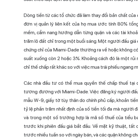
Dòng tiền từ các tổ chức đã làm thay đổi bản chất của
đơn vị quản lý liên kết của họ mua ước tính 80% tổn
mềm, cẩm nang hướng dẫn từng quận và các tài khoản
trăm lô đất chỉ trong một buổi sáng. Một người đấu giá
chứng chỉ của Miami-Dade thường ra về hoặc không có c
suất xuống còn 2 hoặc 3%. Khoảng cách đó là một rủi 
chỉ thế chấp rất khác so với việc mua trái phiếu ngang m
Các nhà đầu tư có thể mua quyền thế chấp thuế tại c
tương đương với Miami-Dade. Việc đăng ký người đấu g
mẫu W-9, giấy tờ tùy thân do chính phủ cấp, khoản tiề
tỷ lệ phần trăm nhất định của số tiền tối đa mà người đ
và trong một số trường hợp là mã số thuế của tiểu b
trước khi phiên đấu giá bắt đầu. Về mặt kỹ thuật, tấ
trước nhiều tuần so với ngày bán, và các quận không c