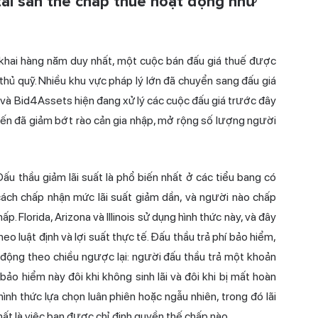
 tài sản thế chấp thuế hoạt động như
khai hàng năm duy nhất, một cuộc bán đấu giá thuế được
hủ quỹ. Nhiều khu vực pháp lý lớn đã chuyển sang đấu giá
 và Bid4Assets hiện đang xử lý các cuộc đấu giá trước đây
uyến đã giảm bớt rào cản gia nhập, mở rộng số lượng người
ấu thầu giảm lãi suất là phổ biến nhất ở các tiểu bang có
cách chấp nhận mức lãi suất giảm dần, và người nào chấp
. Florida, Arizona và Illinois sử dụng hình thức này, và đây
heo luật định và lợi suất thực tế. Đấu thầu trả phí bảo hiểm,
động theo chiều ngược lại: người đấu thầu trả một khoản
ảo hiểm này đôi khi không sinh lãi và đôi khi bị mất hoàn
ình thức lựa chọn luân phiên hoặc ngẫu nhiên, trong đó lãi
hất là việc bạn được chỉ định quyền thế chấp nào.