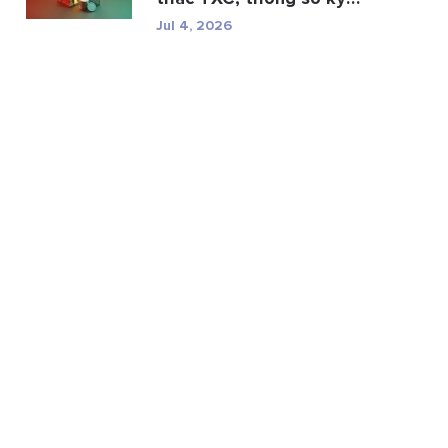
thuật và r...
Jul 4, 2026