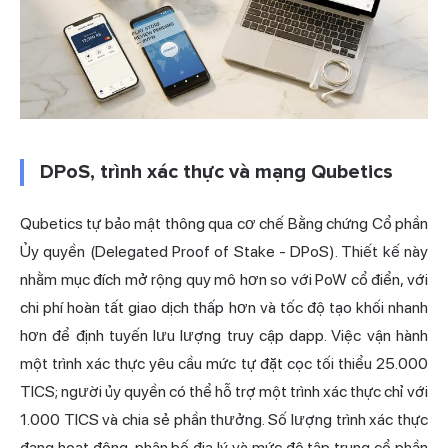
DPoS, trình xác thực và mạng Qubetics
Qubetics tự bảo mật thông qua cơ chế Bằng chứng Cổ phần
Ủy quyền (Delegated Proof of Stake - DPoS). Thiết kế này
nhằm mục đích mở rộng quy mô hơn so với PoW cổ điển, với
chi phí hoàn tất giao dịch thấp hơn và tốc độ tạo khối nhanh
hơn để định tuyến lưu lượng truy cập dapp. Việc vận hành
một trình xác thực yêu cầu mức tự đặt cọc tối thiểu 25.000
TICS; người ủy quyền có thể hỗ trợ một trình xác thực chỉ với
1.000 TICS và chia sẻ phần thưởng. Số lượng trình xác thực
đang hoạt động, phân bố địa lý và mức độ tập trung cổ phần