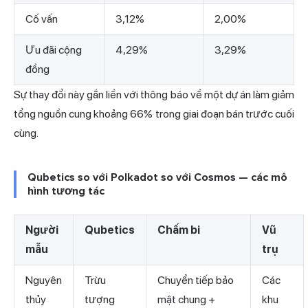
Cố vấn
3,12%
2,00%
Ưu đãi cộng
4,29%
3,29%
đồng
Sự thay đổi này gắn liền với thông báo về một dự án làm giảm
tổng nguồn cung khoảng 66% trong giai đoạn bán trước cuối
cùng.
Qubetics so với Polkadot so với Cosmos — các mô
hình tương tác
Người
Qubetics
Chấm bi
Vũ
mẫu
trụ
Nguyên
Trừu
Chuyển tiếp bảo
Các
thủy
tượng
mật chung +
khu