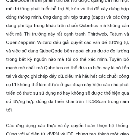
QubeQode là sản phẩm thứ ba. Nó được quảng bá như một
môi trường phát triển hỗ trợ AI, kéo và thả để xây dựng hợp
đồng thông minh, ứng dụng phi tập trung (dapp) và các ứng
dụng phi tập trung khác trên chuỗi Qubetics mà không cần
viết mã. Thị trường này rất cạnh tranh. Thirdweb, Tatum và
OpenZeppelin Wizard đều giải quyết các vấn đề tương tự,
và việc sử dụng QubeQode bên ngoài chưa được đo lường
trong bất kỳ nguồn nào mà tôi có thể xác minh. Tuyên bố
mạnh mẽ nhất mà Qubetics có thể đưa ra hiện nay là nó tồn
tại và được ghi chép đầy đủ, điều mà hầu hết các chuỗi công
cụ L1 không thể làm được ở giai đoạn này. Việc các nhà phát
triển có thực sự sử dụng nó hay không sẽ được thể hiện qua
số lượng hợp đồng đã triển khai trên TICSScan trong năm
tới.
Các ứng dụng xác thực và ủy quyền hoàn thiện hệ thống.
Cùng với ví điện tử, dVPN và IDE, chúng tạo thành một giao