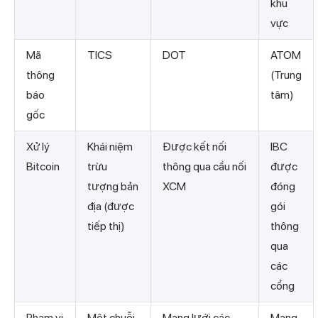
khu
vực
Mã
TICS
DOT
ATOM
thông
(Trung
báo
tâm)
gốc
Xử lý
Khái niệm
Được kết nối
IBC
Bitcoin
trừu
thông qua cầu nối
được
tượng bản
XCM
đóng
địa (được
gói
tiếp thị)
thông
qua
các
cổng
Phạm vi
Một chuỗi
Mạng lưới các
Mạng