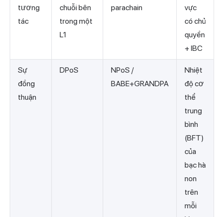
tương
chuỗi bên
parachain
vực
tác
trong một
có chủ
L1
quyền
+ IBC
Sự
DPoS
NPoS /
Nhiệt
đồng
BABE+GRANDPA
độ cơ
thuận
thể
trung
bình
(BFT)
của
bạc hà
non
trên
mỗi