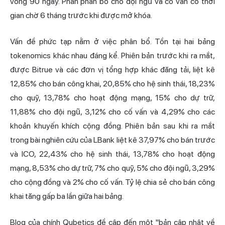
vòng 90 ngày. Phần phân bổ cho đội ngũ và cố vấn có thời
gian chờ 6 tháng trước khi được mở khóa.
Vấn đề phức tạp nằm ở việc phân bổ. Tồn tại hai bảng
tokenomics khác nhau đáng kể. Phiên bản trước khi ra mắt,
được Bitrue và các đơn vị tổng hợp khác đăng tải, liệt kê
12,85% cho bán công khai, 20,85% cho hệ sinh thái, 18,23%
cho quỹ, 13,78% cho hoạt động mạng, 15% cho dự trữ,
11,88% cho đội ngũ, 3,12% cho cố vấn và 4,29% cho các
khoản khuyến khích cộng đồng. Phiên bản sau khi ra mắt
trong bài nghiên cứu của LBank liệt kê 37,97% cho bán trước
và ICO, 22,43% cho hệ sinh thái, 13,78% cho hoạt động
mạng, 8,53% cho dự trữ, 7% cho quỹ, 5% cho đội ngũ, 3,29%
cho cộng đồng và 2% cho cố vấn. Tỷ lệ chia sẻ cho bán công
khai tăng gấp ba lần giữa hai bảng.
Blog của chính Qubetics đề cập đến một "bản cập nhật về