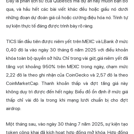
Đây là phần lịch sử của Qubetics mà dự án này muốn bạn bỏ
qua, và hầu hết các bài viết khác đều hoặc giấu nó dưới
những đoạn dự đoán giá cả hoặc cường điệu hóa nó. Trình tự
sự kiện thực tế đáng được trình bày rõ ràng.
TICS lần đầu tiên được niêm yết trên MEXC và LBank ở mức
0,40 đô la vào ngày 30 tháng 6 năm 2025 với điều khoản
khóa toàn bộ quyền sở hữu. Chỉ trong vài giờ, giá niêm yết đã
tăng vọt khoảng 950% trên MEXC trong ngày, chạm mức
2,22 đô la theo ghi nhận của CoinGecko và 2,57 đô la theo
CoinMarketCap. Thanh khoản thấp và đợt tăng giá này
không duy trì được đến hết ngày. Biểu đồ ổn định ở mức giá
thấp chỉ vài đô la trong khi mạng lưới chuẩn bị cho đợt
airdrop.
Một tháng sau, vào ngày 30 tháng 7 năm 2025, sự kiện tạo
token công khai đã kích hoạt hợp đồng mở khóa. Hợp đồng