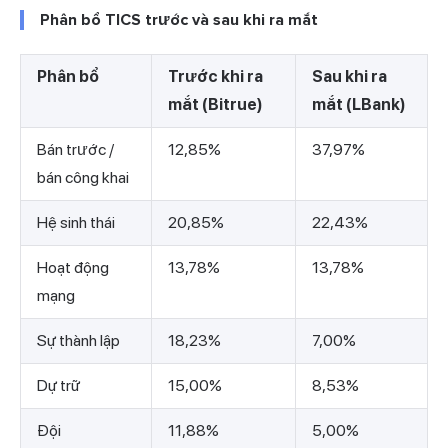
Phân bổ TICS trước và sau khi ra mắt
Phân bổ
Trước khi ra
Sau khi ra
mắt (Bitrue)
mắt (LBank)
Bán trước /
12,85%
37,97%
bán công khai
Hệ sinh thái
20,85%
22,43%
Hoạt động
13,78%
13,78%
mạng
Sự thành lập
18,23%
7,00%
Dự trữ
15,00%
8,53%
Đội
11,88%
5,00%