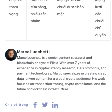
tham
cửa hàng,
chuỗi được bảo
lưới
vọng
nhiều sản
mật
các
phẩm.
chuỗi
chủ
quyền
Marco Lucchetti
Marco Lucchetti is a senior content strategist and
blockchain analyst at Plisio. With over 7 years of
experience in cryptocurrency research, DeFi protocols, and
payment technologies, Marco specializes in creating clear,
data-driven content for a global crypto audience. His work
focuses on transaction tracing, crypto compliance, and the
future of blockchain infrastructure.
Chia sẻ trong