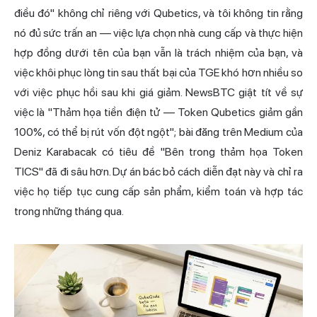
điều đó" không chỉ riêng với Qubetics, và tôi không tin rằng
nó đủ sức trấn an — việc lựa chọn nhà cung cấp và thực hiện
hợp đồng dưới tên của bạn vẫn là trách nhiệm của bạn, và
việc khôi phục lòng tin sau thất bại của TGE khó hơn nhiều so
với việc phục hồi sau khi giá giảm. NewsBTC giật tít về sự
việc là "Thảm họa tiền điện tử — Token Qubetics giảm gần
100%, có thể bị rút vốn đột ngột"; bài đăng trên Medium của
Deniz Karabacak có tiêu đề "Bên trong thảm họa Token
TICS" đã đi sâu hơn. Dự án bác bỏ cách diễn đạt này và chỉ ra
việc họ tiếp tục cung cấp sản phẩm, kiểm toán và hợp tác
trong những tháng qua.