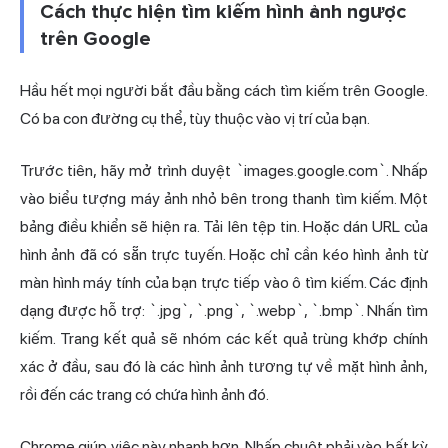
Cách thực hiện tìm kiếm hình ảnh ngược
trên Google
Hầu hết mọi người bắt đầu bằng cách tìm kiếm trên Google.
Có ba con đường cụ thể, tùy thuộc vào vị trí của bạn.
Trước tiên, hãy mở trình duyệt `images.google.com`. Nhấp
vào biểu tượng máy ảnh nhỏ bên trong thanh tìm kiếm. Một
bảng điều khiển sẽ hiện ra. Tải lên tệp tin. Hoặc dán URL của
hình ảnh đã có sẵn trực tuyến. Hoặc chỉ cần kéo hình ảnh từ
màn hình máy tính của bạn trực tiếp vào ô tìm kiếm. Các định
dạng được hỗ trợ: `.jpg`, `.png`, `.webp`, `.bmp`. Nhấn tìm
kiếm. Trang kết quả sẽ nhóm các kết quả trùng khớp chính
xác ở đầu, sau đó là các hình ảnh tương tự về mặt hình ảnh,
rồi đến các trang có chứa hình ảnh đó.
Chrome giúp việc này nhanh hơn. Nhấp chuột phải vào bất kỳ