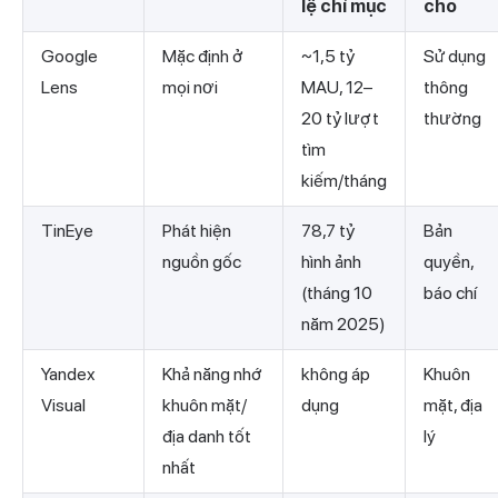
lệ chỉ mục
cho
Google
Mặc định ở
~1,5 tỷ
Sử dụng
Lens
mọi nơi
MAU, 12–
thông
20 tỷ lượt
thường
tìm
kiếm/tháng
TinEye
Phát hiện
78,7 tỷ
Bản
nguồn gốc
hình ảnh
quyền,
(tháng 10
báo chí
năm 2025)
Yandex
Khả năng nhớ
không áp
Khuôn
Visual
khuôn mặt/
dụng
mặt, địa
địa danh tốt
lý
nhất