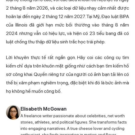
2 tháng 8 năm 2026, và các loại dữ liệu nhạy cảm nhất được
hoãn lại đến ngày 2 tháng 12 năm 2027. Tại Mỹ, Đạo luật BIPA
của Illinois đã giới hạn mức bồi thường vào tháng 8 năm
2024 nhưng vẫn có hiệu lực, và hiện có 23 tiểu bang đã có
luật chống thu thập dữ liệu sinh trắc học trái phép.
Lời khuyên thực tế rất ngắn gọn. Hãy coi các công cụ tìm
kiếm chỉ dựa trên khuôn mặt giống như cách bạn tìm kiếm hồ
sơ công khai. Quyền riêng tư của người có ảnh bạn tải lên có
thể bị xâm phạm nghiêm trọng, đặc biệt khi đó là bức ảnh mà
họ không hề muốn công bố.
Elisabeth McGowan
A freelance writer passionate about celebrities, net worth
stories, athletes, and political figures. She transforms facts
into engaging narratives. A true cheese lover and cycling
enthusiast, she finds inspiration in motion and flavor.