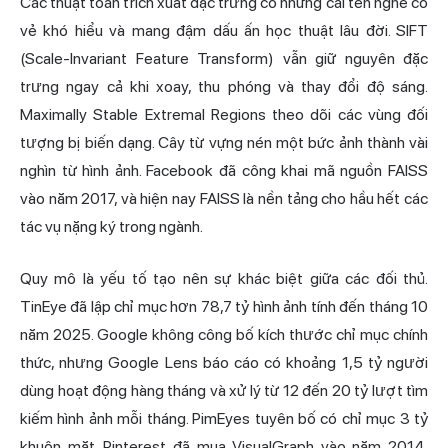
Các thuật toán trích xuất đặc trưng có những cái tên nghe có
vẻ khó hiểu và mang đậm dấu ấn học thuật lâu đời. SIFT
(Scale-Invariant Feature Transform) vẫn giữ nguyên đặc
trưng ngay cả khi xoay, thu phóng và thay đổi độ sáng.
Maximally Stable Extremal Regions theo dõi các vùng đối
tượng bị biến dạng. Cây từ vựng nén một bức ảnh thành vài
nghìn từ hình ảnh. Facebook đã công khai mã nguồn FAISS
vào năm 2017, và hiện nay FAISS là nền tảng cho hầu hết các
tác vụ nặng ký trong ngành.
Quy mô là yếu tố tạo nên sự khác biệt giữa các đối thủ.
TinEye đã lập chỉ mục hơn 78,7 tỷ hình ảnh tính đến tháng 10
năm 2025. Google không công bố kích thước chỉ mục chính
thức, nhưng Google Lens báo cáo có khoảng 1,5 tỷ người
dùng hoạt động hàng tháng và xử lý từ 12 đến 20 tỷ lượt tìm
kiếm hình ảnh mỗi tháng. PimEyes tuyên bố có chỉ mục 3 tỷ
khuôn mặt. Pinterest đã mua VisualGraph vào năm 2014.