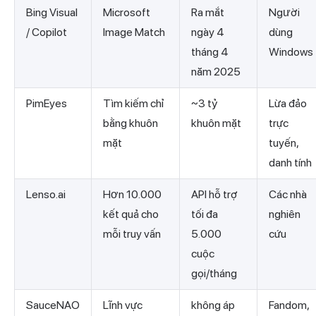
Bing Visual
Microsoft
Ra mắt
Người
/ Copilot
Image Match
ngày 4
dùng
tháng 4
Windows
năm 2025
PimEyes
Tìm kiếm chỉ
~3 tỷ
Lừa đảo
bằng khuôn
khuôn mặt
trực
mặt
tuyến,
danh tính
Lenso.ai
Hơn 10.000
API hỗ trợ
Các nhà
kết quả cho
tối đa
nghiên
mỗi truy vấn
5.000
cứu
cuộc
gọi/tháng
SauceNAO
Lĩnh vực
không áp
Fandom,