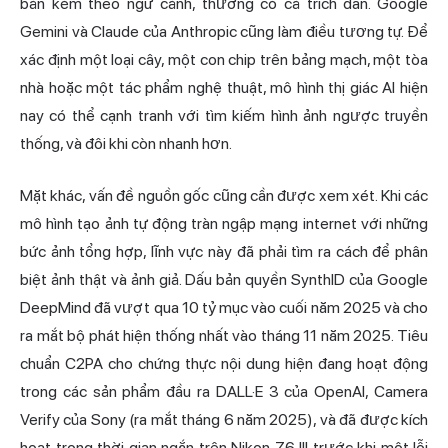
bản kèm theo ngữ cảnh, thường có cả trích dẫn. Google
Gemini và Claude của Anthropic cũng làm điều tương tự. Để
xác định một loại cây, một con chip trên bảng mạch, một tòa
nhà hoặc một tác phẩm nghệ thuật, mô hình thị giác AI hiện
nay có thể cạnh tranh với tìm kiếm hình ảnh ngược truyền
thống, và đôi khi còn nhanh hơn.
Mặt khác, vấn đề nguồn gốc cũng cần được xem xét. Khi các
mô hình tạo ảnh tự động tràn ngập mạng internet với những
bức ảnh tổng hợp, lĩnh vực này đã phải tìm ra cách để phân
biệt ảnh thật và ảnh giả. Dấu bản quyền SynthID của Google
DeepMind đã vượt qua 10 tỷ mục vào cuối năm 2025 và cho
ra mắt bộ phát hiện thống nhất vào tháng 11 năm 2025. Tiêu
chuẩn C2PA cho chứng thực nội dung hiện đang hoạt động
trong các sản phẩm đầu ra DALL·E 3 của OpenAI, Camera
Verify của Sony (ra mắt tháng 6 năm 2025), và đã được kích
hoạt trong thời gian ngắn trên Nikon Z6 III trước khi một lỗi