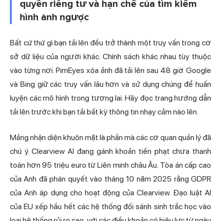
quyền riêng tư và hạn chế của tìm kiếm
hình ảnh ngược
Bất cứ thứ gì bạn tải lên đều trở thành một truy vấn trong cơ
sở dữ liệu của người khác. Chính sách khác nhau tùy thuộc
vào từng nơi. PimEyes xóa ảnh đã tải lên sau 48 giờ. Google
và Bing giữ các truy vấn lâu hơn và sử dụng chúng để huấn
luyện các mô hình trong tương lai. Hãy đọc trang hướng dẫn
tải lên trước khi bạn tải bất kỳ thông tin nhạy cảm nào lên.
Mảng nhận diện khuôn mặt là phần mà các cơ quan quản lý đã
chú ý. Clearview AI đang gánh khoản tiền phạt chưa thanh
toán hơn 95 triệu euro từ Liên minh châu Âu. Tòa án cấp cao
của Anh đã phán quyết vào tháng 10 năm 2025 rằng GDPR
của Anh áp dụng cho hoạt động của Clearview. Đạo luật AI
của EU xếp hầu hết các hệ thống đối sánh sinh trắc học vào
loại hệ thống rủi ro cao, với các điều khoản có hiệu lực từ ngày