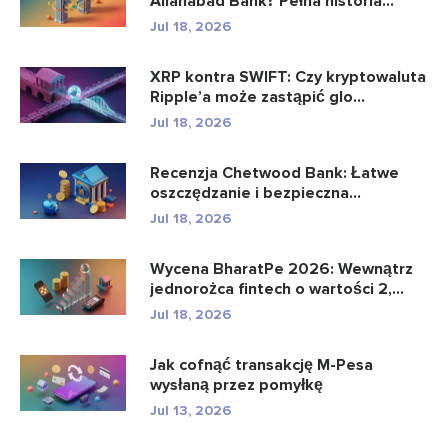
Allahabad Bank? Pełna historia...
Jul 18, 2026
XRP kontra SWIFT: Czy kryptowaluta
Ripple’a może zastąpić glo...
Jul 18, 2026
Recenzja Chetwood Bank: Łatwe
oszczędzanie i bezpieczna
bankowo�...
Jul 18, 2026
Wycena BharatPe 2026: Wewnątrz
jednorożca fintech o wartości 2,...
Jul 18, 2026
Jak cofnąć transakcję M-Pesa
wysłaną przez pomyłkę
Jul 13, 2026