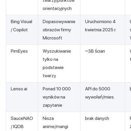
twarzy/punktów
orientacyjnych
Bing Visual
Dopasowywanie
Uruchomiono 4
/ Copilot
obrazów firmy
kwietnia 2025 r.
Microsoft
PimEyes
Wyszukiwanie
~3B ścian
tylko na
podstawie
twarzy
Lenso.ai
Ponad 10 000
API do 5000
wyników na
wywołań/mies.
zapytanie
SauceNAO
Nisza
brak danych
/ IQDB
anime/mangi