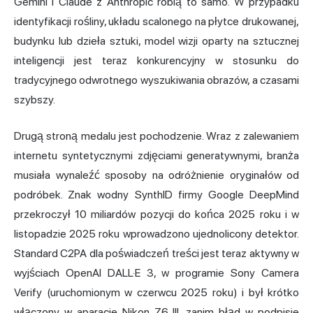
Gemini i Claude z Anthropic robią to samo. W przypadku
identyfikacji rośliny, układu scalonego na płytce drukowanej,
budynku lub dzieła sztuki, model wizji oparty na sztucznej
inteligencji jest teraz konkurencyjny w stosunku do
tradycyjnego odwrotnego wyszukiwania obrazów, a czasami
szybszy.
Drugą stroną medalu jest pochodzenie. Wraz z zalewaniem
internetu syntetycznymi zdjęciami generatywnymi, branża
musiała wynaleźć sposoby na odróżnienie oryginałów od
podróbek. Znak wodny SynthID firmy Google DeepMind
przekroczył 10 miliardów pozycji do końca 2025 roku i w
listopadzie 2025 roku wprowadzono ujednolicony detektor.
Standard C2PA dla poświadczeń treści jest teraz aktywny w
wyjściach OpenAI DALL·E 3, w programie Sony Camera
Verify (uruchomionym w czerwcu 2025 roku) i był krótko
włączony w aparacie Nikon Z6 III, zanim błąd w podpisie