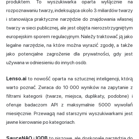
produktem. To wyszukiwarka oparta wyłącznie na
rozpoznawaniu twarzy, indeksująca około 3 miliardów twarzy
i stanowiąca praktyczne narzędzie do znajdowania własnej
twarzy w sieci publicznej, ale jest objęta nierozstrzygniętym
europejskim sporem regulacyjnym. Należy traktować ją jako
legalne narzędzie, na które można wyrazić zgodę, a także
jako potencjalne zagrożenie dla prywatności, gdy jest
używana w odniesieniu do innych osób.
Lenso.ai
to nowość oparta na
sztucznej inteligencji
, którą
warto poznać. Zwraca do 10 000 wyników na zapytanie z
filtrami kategorii (twarze, miejsca, duplikaty, podobne) i
oferuje badaczom API z maksymalnie 5000 wywołań
miesięcznie. Przewagą nad starszymi wyszukiwarkami jest
jawne kierowanie po kategoriach.
SauceNAO
i
IQDB
to niszowe, ale doskonałe narzędzia do