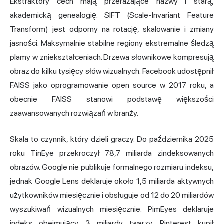
Ekstraktory cech mają przerażające nazwy i starą,
akademicką genealogię. SIFT (Scale-Invariant Feature
Transform) jest odporny na rotację, skalowanie i zmiany
jasności. Maksymalnie stabilne regiony ekstremalne śledzą
plamy w zniekształceniach. Drzewa słownikowe kompresują
obraz do kilku tysięcy słów wizualnych. Facebook udostępnił
FAISS jako oprogramowanie open source w 2017 roku, a
obecnie FAISS stanowi podstawę większości
zaawansowanych rozwiązań w branży.
Skala to czynnik, który dzieli graczy. Do października 2025
roku TinEye przekroczył 78,7 miliarda zindeksowanych
obrazów. Google nie publikuje formalnego rozmiaru indeksu,
jednak Google Lens deklaruje około 1,5 miliarda aktywnych
użytkowników miesięcznie i obsługuje od 12 do 20 miliardów
wyszukiwań wizualnych miesięcznie. PimEyes deklaruje
indeks obejmujący 3 miliardy twarzy. Pinterest kupił