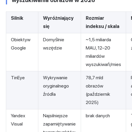
wyszukiwania obrazów w 2026
Silnik
Wyróżniający
Rozmiar
się
indeksu / skala
Obiektyw
Domyślnie
~1,5 miliarda
Google
wszędzie
MAU, 12–20
miliardów
wyszukiwań/mies
TinEye
Wykrywanie
78,7 mld
oryginalnego
obrazów
źródła
(październik
2025)
Yandex
Najsilniejsze
brak danych
Visual
zapamiętywanie