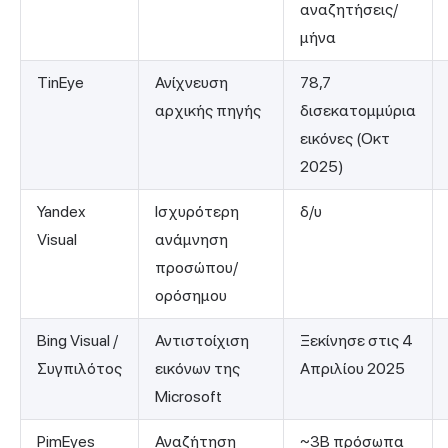
αναζητήσεις/
μήνα
TinEye
Ανίχνευση
78,7
αρχικής πηγής
δισεκατομμύρια
εικόνες (Οκτ
2025)
Yandex
Ισχυρότερη
δ/υ
Visual
ανάμνηση
προσώπου/
ορόσημου
Bing Visual /
Αντιστοίχιση
Ξεκίνησε στις 4
Συγπιλότος
εικόνων της
Απριλίου 2025
Microsoft
PimEyes
Αναζήτηση
~3B πρόσωπα