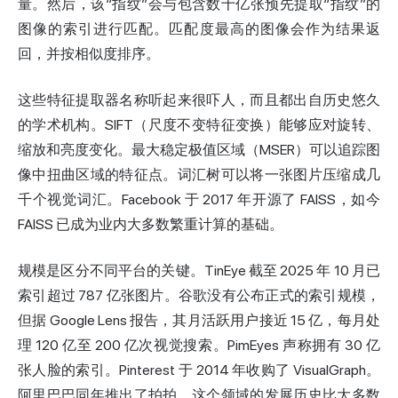
量。然后，该“指纹”会与包含数十亿张预先提取“指纹”的
图像的索引进行匹配。匹配度最高的图像会作为结果返
回，并按相似度排序。
这些特征提取器名称听起来很吓人，而且都出自历史悠久
的学术机构。SIFT（尺度不变特征变换）能够应对旋转、
缩放和亮度变化。最大稳定极值区域（MSER）可以追踪图
像中扭曲区域的特征点。词汇树可以将一张图片压缩成几
千个视觉词汇。Facebook 于 2017 年开源了 FAISS，如今
FAISS 已成为业内大多数繁重计算的基础。
规模是区分不同平台的关键。TinEye 截至 2025 年 10 月已
索引超过 787 亿张图片。谷歌没有公布正式的索引规模，
但据
Google
Lens 报告，其月活跃用户接近 15 亿，每月处
理 120 亿至 200 亿次视觉搜索。PimEyes 声称拥有 30 亿
张人脸的索引。Pinterest 于 2014 年收购了 VisualGraph。
阿里巴巴同年推出了拍拍。这个领域的发展历史比大多数