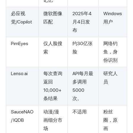
记忆
必应视
微软图像
2025年4
Windows
觉/Copilot
匹配
月4日发
用户
布
PimEyes
仅人脸搜
约30亿张
网络钓
索
脸
鱼，身
份识别
Lenso.ai
每次查询
API每月最
研究人
返回
多调用
员
10,000+
5000
条结果
次。
SauceNAO
动漫/漫
不适用
粉丝
/ IQDB
画细分市
圈，原
场
画