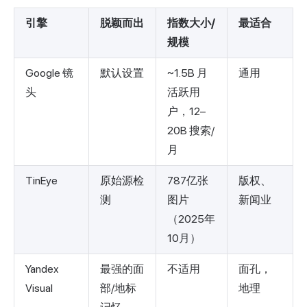
引擎
脱颖而出
指数大小/
最适合
规模
Google 镜
默认设置
~1.5B 月
通用
头
活跃用
户，12–
20B 搜索/
月
TinEye
原始源检
787亿张
版权、
测
图片
新闻业
（2025年
10月）
Yandex
最强的面
不适用
面孔，
Visual
部/地标
地理