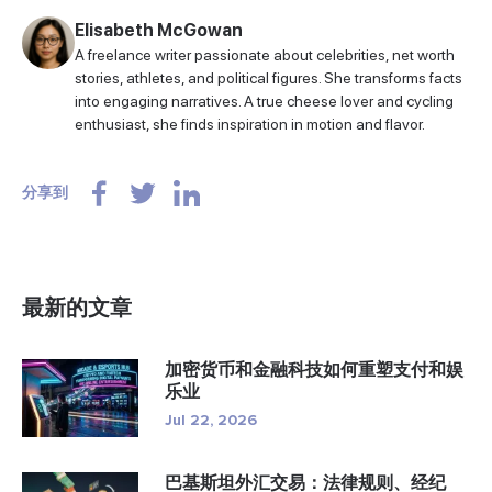
Elisabeth McGowan
A freelance writer passionate about celebrities, net worth
stories, athletes, and political figures. She transforms facts
into engaging narratives. A true cheese lover and cycling
enthusiast, she finds inspiration in motion and flavor.
分享到
最新的文章
加密货币和金融科技如何重塑支付和娱
乐业
Jul 22, 2026
巴基斯坦外汇交易：法律规则、经纪