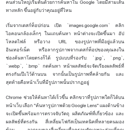
คนส่วนใหญ่เริ่มต้นด้วยการค้นหาใน Google โดยมีสามเส้น
ทางหลัก ขึ้นอยู่กับว่าคุณอยู่ที่ไหน
เริ่มจากเดสก์ท็อปก่อน เปิด `images.google.com` คลิก
ไอคอนกล้องเล็กๆ ในแถบค้นหา หน้าต่างจะเปิดขึ้นมา อัป
โหลดไฟล์ หรือวาง URL ของรูปภาพที่มีอยู่แล้วบน
อินเทอร์เน็ต หรือลากรูปภาพจากเดสก์ท็อปของคุณลงใน
ช่องค้นหาโดยตรงก็ได้ รูปแบบที่รองรับ: `.jpg`, `.png`,
`.webp`, `.bmp` กดค้นหา หน้าผลลัพธ์จะจัดเรียงผลลัพธ์ที่
ตรงกันเป๊ะไว้ด้านบน จากนั้นเป็นรูปภาพที่คล้ายกัน และ
สุดท้ายคือหน้าเว็บที่มีรูปภาพนั้นปรากฏอยู่
Chrome ช่วยให้ค้นหาได้เร็วขึ้น คลิกขวาที่รูปภาพใดก็ได้บน
หน้าเว็บ เลือก "ค้นหารูปภาพด้วย Google Lens" แผงด้านข้าง
จะเปิดขึ้นพร้อมการตรวจจับวัตถุ ผลิตภัณฑ์ที่เกี่ยวข้อง และ
ผลลัพธ์ที่ตรงกัน สี่เหลี่ยมโฟกัสเป็นเทคนิคที่หลายคนมอง
ข้าม ลากมุมของสี่เหลี่ยมเพื่อครอบตัดเฉพาะส่วนที่คุณ