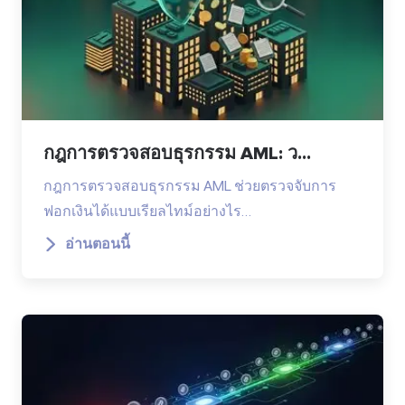
กฎการตรวจสอบธุรกรรม AML: ว...
กฎการตรวจสอบธุรกรรม AML ช่วยตรวจจับการ
ฟอกเงินได้แบบเรียลไทม์อย่างไร…
อ่านตอนนี้