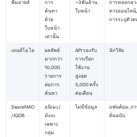
พิมอายส์
การ
~3พันล้าน
การหลอกลว
ค้นหา
ใบหน้า
ทางออนไลน์
ด้วย
การระบุตัวต
ใบหน้า
เท่านั้น
เลนส์โอ.ไอ
ผลลัพธ์
API รองรับ
นักวิจัย
มากกว่า
การเรียก
10,000
ใช้งาน
รายการ
สูงสุด
ต่อการ
5,000 ครั้ง
ค้นหา
ต่อเดือน
SauceNAO
อนิเมะ/
ไม่มีข้อมูล
แฟนด้อม, ภ
/ IQDB
มังงะ
ต้นฉบับ
เฉพาะ
กลุ่ม