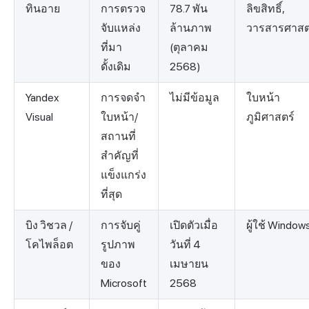
ทินอาย
การตรวจ
78.7 พัน
ลิขสิทธิ์,
จับแหล่ง
ล้านภาพ
วารสารศาสต
ที่มา
(ตุลาคม
ดั้งเดิม
2568)
Yandex
การจดจำ
ไม่มีข้อมูล
ใบหน้า
Visual
ใบหน้า/
ภูมิศาสตร์
สถานที่
สำคัญที่
แข็งแกร่ง
ที่สุด
บิง วิชวล /
การจับคู่
เปิดตัวเมื่อ
ผู้ใช้ Window
โคไพล็อต
รูปภาพ
วันที่ 4
ของ
เมษายน
Microsoft
2568