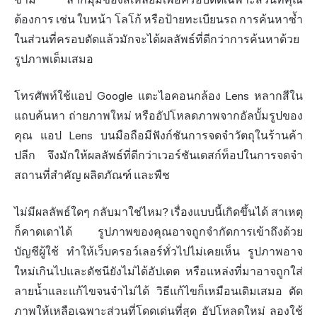
ต้องการ เช่น ใบหน้า โลโก้ หรือป้ายทะเบียนรถ การค้นหาซ้ำ
ในส่วนที่ครอบตัดแล้วมักจะได้ผลลัพธ์ที่ดีกว่าการค้นหาด้วย
รูปภาพเต็มเสมอ
โทรศัพท์ใช้แอป Google แตะไอคอนกล้อง Lens หลากสีใน
แถบค้นหา ถ่ายภาพใหม่ หรืออัปโหลดภาพจากอัลบั้มรูปของ
คุณ แอป Lens บนมือถือมีฟังก์ชันการจดจำวัตถุในร้านค้า
ปลีก จึงมักให้ผลลัพธ์ที่ดีกว่าเวอร์ชันเดสก์ท็อปในการจดจำ
สถานที่สำคัญ ผลิตภัณฑ์ และพืช
ไม่มีผลลัพธ์ใดๆ กลับมาใช่ไหม? เรื่องแบบนี้เกิดขึ้นได้ สาเหตุ
ก็คาดเดาได้ รูปภาพของคุณอาจถูกจำกัดการเข้าถึงด้วย
บัญชีผู้ใช้ ทำให้เว็บครอว์เลอร์ทั่วไปไม่เคยเห็น รูปภาพอาจ
ใหม่เกินไปและดัชนียังไม่ได้อัปเดต หรือแหล่งที่มาอาจถูกใส่
ลายน้ำและแก้ไขจนจำไม่ได้ วิธีแก้ไขก็เหมือนเดิมเสมอ ตัด
ภาพให้เหลือเฉพาะส่วนที่โดดเด่นที่สุด อัปโหลดใหม่ ลองใช้