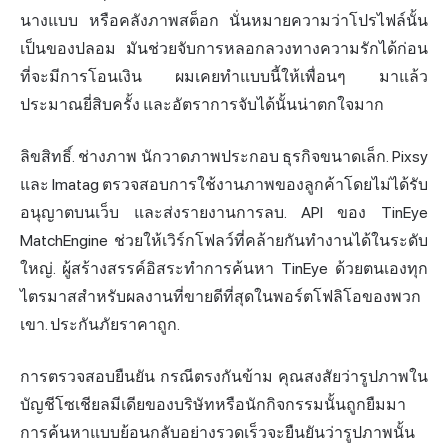
นางแบบ หรือคลังภาพสต็อก นั่นหมายความว่าโปรไฟล์นั้น
เป็นของปลอม มันช่วยจับการหลอกลวงทางความรักได้ก่อน
ที่จะมีการโอนเงิน ผมเคยทำแบบนี้ให้เพื่อนๆ มาแล้ว
ประมาณยี่สิบครั้ง และอัตราการจับได้นั้นน่าตกใจมาก
ลิขสิทธิ์. ช่างภาพ นักวาดภาพประกอบ ธุรกิจขนาดเล็ก. Pixsy
และ Imatag ตรวจสอบการใช้งานภาพของลูกค้าโดยไม่ได้รับ
อนุญาตบนเว็บ และส่งรายงานการลบ. API ของ TinEye
MatchEngine ช่วยให้เวิร์กโฟลว์ที่คล้ายกันทำงานได้ในระดับ
ใหญ่. ผู้สร้างสรรค์อิสระทำการค้นหา TinEye ด้วยตนเองทุก
ไตรมาสสำหรับผลงานที่ขายดีที่สุดในพอร์ตโฟลิโอของพวก
เขา. ประกันภัยราคาถูก.
การตรวจสอบยืนยัน กรณีตรงกันข้าม คุณสงสัยว่ารูปภาพใน
บัญชีโซเชียลมีเดียของบริษัทหรือนักกิจกรรมนั้นถูกยืมมา
การค้นหาแบบย้อนกลับอย่างรวดเร็วจะยืนยันว่ารูปภาพนั้น