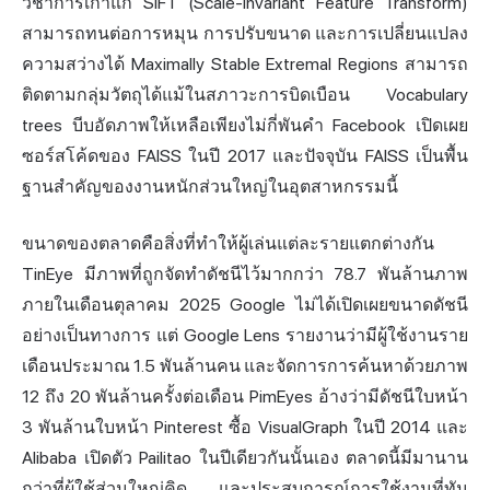
วิชาการเก่าแก่ SIFT (Scale-Invariant Feature Transform)
สามารถทนต่อการหมุน การปรับขนาด และการเปลี่ยนแปลง
ความสว่างได้ Maximally Stable Extremal Regions สามารถ
ติดตามกลุ่มวัตถุได้แม้ในสภาวะการบิดเบือน Vocabulary
trees บีบอัดภาพให้เหลือเพียงไม่กี่พันคำ Facebook เปิดเผย
ซอร์สโค้ดของ FAISS ในปี 2017 และปัจจุบัน FAISS เป็นพื้น
ฐานสำคัญของงานหนักส่วนใหญ่ในอุตสาหกรรมนี้
ขนาดของตลาดคือสิ่งที่ทำให้ผู้เล่นแต่ละรายแตกต่างกัน
TinEye มีภาพที่ถูกจัดทำดัชนีไว้มากกว่า 78.7 พันล้านภาพ
ภายในเดือนตุลาคม 2025 Google ไม่ได้เปิดเผยขนาดดัชนี
อย่างเป็นทางการ แต่ Google Lens รายงานว่ามีผู้ใช้งานราย
เดือนประมาณ 1.5 พันล้านคน และจัดการการค้นหาด้วยภาพ
12 ถึง 20 พันล้านครั้งต่อเดือน PimEyes อ้างว่ามีดัชนีใบหน้า
3 พันล้านใบหน้า Pinterest ซื้อ VisualGraph ในปี 2014 และ
Alibaba เปิดตัว Pailitao ในปีเดียวกันนั้นเอง ตลาดนี้มีมานาน
กว่าที่ผู้ใช้ส่วนใหญ่คิด และประสบการณ์การใช้งานที่ทัน