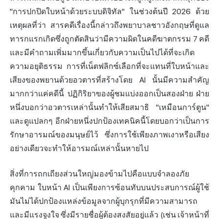
"การปกปิดใบหน้าด้วยระบบดิจิทัล" ในช่วงต้นปี 2026 ด้วย
เหตุผลที่ว่า สารคดีเรื่องนี้กล่าวถึงพยาบาลชาวอังกฤษที่ดูแล
ทารกแรกเกิดซึ่งถูกตัดสินว่ามีความผิดในคดีฆาตกรรม 7 คดี
และมีคำถามเพิ่มมากขึ้นเกี่ยวกับความเป็นไปได้ที่จะเกิด
ความอยุติธรรม การที่เน็ตฟลิกซ์เลือกที่จะแทนที่ใบหน้าและ
เสียงของพยานด้วยอวตารที่สร้างโดย AI นั้นมีความสำคัญ
มากกว่าแค่คดีนี้ ปฏิกิริยาของผู้ชมแบ่งออกเป็นสองฝ่าย ฝ่าย
หนึ่งบอกว่าอวตารเหล่านั้นทำให้เสียสมาธิ "เหมือนการ์ตูน"
และดูแปลกๆ อีกฝ่ายหนึ่งปกป้องเทคนิคนี้โดยบอกว่าเป็นการ
รักษาอารมณ์ของมนุษย์ไว้ ซึ่งการใช้เพียงภาพเงาหรือเสียง
อย่างเดียวจะทำให้อารมณ์เหล่านั้นหายไป
สิ่งที่การถกเถียงส่วนใหญ่มองข้ามไปคือแบบจำลองภัย
คุกคาม ใบหน้า AI เป็นเพียงการซ้อนทับบนประสบการณ์ผู้ใช้
มันไม่ได้ปกป้องแหล่งข้อมูลจากผู้บุกรุกที่มีความสามารถ
และมีแรงจูงใจ ซึ่งมีรายชื่อผู้ต้องสงสัยอยู่แล้ว (เช่น เจ้าหน้าที่