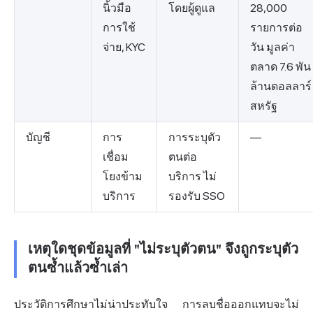
นิ้วมือ
โดยผู้ดูแล
28,000
การใช้
รายการต่อ
จ่าย, KYC
วัน มูลค่า
ตลาด 7.6 พัน
ล้านดอลลาร์
สหรัฐ
บัญชี
การ
การระบุตัว
—
เชื่อม
ตนต่อ
โยงข้าม
บริการ ไม่
บริการ
รองรับ SSO
เหตุใดชุดข้อมูลที่ "ไม่ระบุตัวตน" จึงถูกระบุตัว
ตนซ้ำแล้วซ้ำเล่า
ประวัติการศึกษาไม่น่าประทับใจ การลบชื่อออกแทบจะไม่