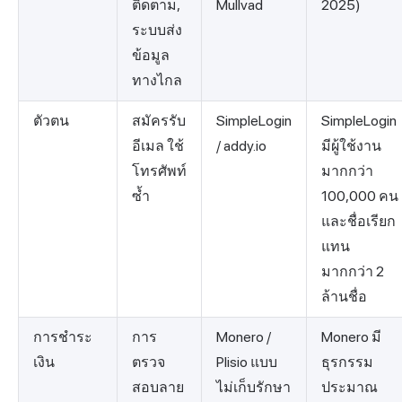
ติดตาม,
Mullvad
2025)
ระบบส่ง
ข้อมูล
ทางไกล
ตัวตน
สมัครรับ
SimpleLogin
SimpleLogin
อีเมล ใช้
/ addy.io
มีผู้ใช้งาน
โทรศัพท์
มากกว่า
ซ้ำ
100,000 คน
และชื่อเรียก
แทน
มากกว่า 2
ล้านชื่อ
การชำระ
การ
Monero /
Monero มี
เงิน
ตรวจ
Plisio แบบ
ธุรกรรม
สอบลาย
ไม่เก็บรักษา
ประมาณ