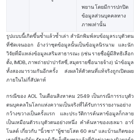
พยาน โดยมีการปกปิด
ข้อมูลส่วนบุคคลทาง
ภาพเท่านั้น
รูปแบบนี้เกิดขึ้นซ้ำแล้วซ้ำเล่า สำนักพิมพ์ลบข้อมูลระบุตัวตน
ที่ชัดเจนออก อ้างว่าชุดข้อมูลนั้นเป็นข้อมูลนิรนาม และนัก
วิจัยที่มีแหล่งข้อมูลเสริมสาธารณะ (เช่น รายชื่อผู้มีสิทธิเลือก
ตั้ง, IMDB, ภาพถ่ายปาปารัสซี่, สมุดรายชื่อนายจ้าง) นำข้อมูล
ทั้งสองมารวมกันอีกครั้ง ส่งผลให้ตัวตนที่แท้จริงถูกเปิดเผย
ภายในไม่กี่สัปดาห์
กรณีของ AOL ในเดือนสิงหาคม 2549 เป็นกรณีการระบุตัว
ตนบุคคลในโลกแห่งความเป็นจริงที่ได้รับการรายงานอย่าง
กว้างขวางเป็นครั้งแรก และประวัติการค้นหาข้อมูลก็กลาย
เป็นเหมือนตัวระบุตัวตนอย่างหนึ่ง คำค้นหาของเธลมา อาร์
โนลด์ เกี่ยวกับ "นิ้วชา" "ผู้ชายโสด 60 คน" และบ้านเกิดของ
เธอที่ลิลเบิร์น รัฐจอร์เจีย ก็เพียงพอแล้วที่นักข่าวของนิวยอร์ก