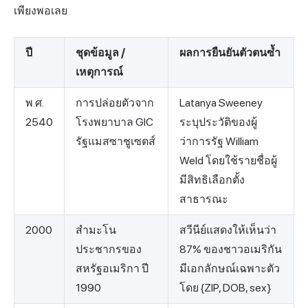
เพียงพอเลย
ปี
ชุดข้อมูล /
ผลการยืนยันตัวตนซ้ำ
เหตุการณ์
พ.ศ.
การปล่อยตัวจาก
Latanya Sweeney
2540
โรงพยาบาล GIC
ระบุประวัติของผู้
รัฐแมสซาชูเซตส์
ว่าการรัฐ William
Weld โดยใช้รายชื่อผู้
มีสิทธิเลือกตั้ง
สาธารณะ
2000
สำมะโน
สวีนีย์แสดงให้เห็นว่า
ประชากรของ
87% ของชาวอเมริกัน
สหรัฐอเมริกา ปี
มีเอกลักษณ์เฉพาะตัว
1990
โดย {ZIP, DOB, sex}