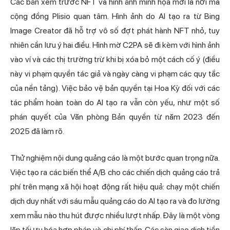
Các bản xem trước NFT và hình ảnh minh họa mới là nơi mà
cộng đồng Plisio quan tâm. Hình ảnh do AI tạo ra từ Bing
Image Creator đã hỗ trợ vô số đợt phát hành NFT nhỏ, tuy
nhiên cần lưu ý hai điều. Hình mờ C2PA sẽ đi kèm với hình ảnh
vào ví và các thị trường trừ khi bị xóa bỏ một cách cố ý (điều
này vi phạm quyền tác giả và ngày càng vi phạm các quy tắc
của nền tảng). Việc bảo vệ bản quyền tại Hoa Kỳ đối với các
tác phẩm hoàn toàn do AI tạo ra vẫn còn yếu, như một số
phán quyết của Văn phòng Bản quyền từ năm 2023 đến
2025 đã làm rõ.
Thử nghiệm nội dung quảng cáo là một bước quan trọng nữa.
Việc tạo ra các biến thể A/B cho các chiến dịch quảng cáo trả
phí trên mạng xã hội hoạt động rất hiệu quả: chạy một chiến
dịch duy nhất với sáu mẫu quảng cáo do AI tạo ra và đo lường
xem mẫu nào thu hút được nhiều lượt nhấp. Đây là một vòng
lặp tối ưu hóa hợp pháp và chi phí thấp. Các sàn giao dịch tiền