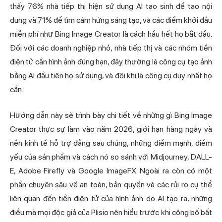
thấy 76% nhà tiếp thị hiện sử dụng AI tạo sinh để tạo nội
dung và 71% để tìm cảm hứng sáng tạo, và các điểm khởi đầu
miễn phí như Bing Image Creator là cách hầu hết họ bắt đầu.
Đối với các doanh nghiệp nhỏ, nhà tiếp thị và các nhóm tiền
điện tử cần hình ảnh đúng hạn, đây thường là công cụ tạo ảnh
bằng AI đầu tiên họ sử dụng, và đôi khi là công cụ duy nhất họ
cần.
Hướng dẫn này sẽ trình bày chi tiết về những gì Bing Image
Creator thực sự làm vào năm 2026, giới hạn hàng ngày và
nền kinh tế hỗ trợ đằng sau chúng, những điểm mạnh, điểm
yếu của sản phẩm và cách nó so sánh với Midjourney, DALL-
E, Adobe Firefly và Google ImageFX. Ngoài ra còn có một
phần chuyên sâu về an toàn, bản quyền và các rủi ro cụ thể
liên quan đến tiền điện tử của hình ảnh do AI tạo ra, những
điều mà mọi độc giả của Plisio nên hiểu trước khi công bố bất