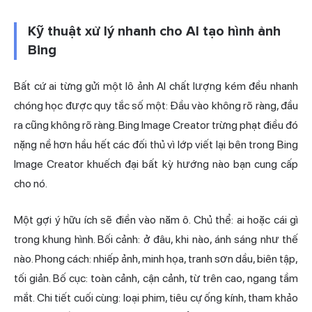
Kỹ thuật xử lý nhanh cho AI tạo hình ảnh
Bing
Bất cứ ai từng gửi một lô ảnh AI chất lượng kém đều nhanh
chóng học được quy tắc số một: Đầu vào không rõ ràng, đầu
ra cũng không rõ ràng. Bing Image Creator trừng phạt điều đó
nặng nề hơn hầu hết các đối thủ vì lớp viết lại bên trong Bing
Image Creator khuếch đại bất kỳ hướng nào bạn cung cấp
cho nó.
Một gợi ý hữu ích sẽ điền vào năm ô. Chủ thể: ai hoặc cái gì
trong khung hình. Bối cảnh: ở đâu, khi nào, ánh sáng như thế
nào. Phong cách: nhiếp ảnh, minh họa, tranh sơn dầu, biên tập,
tối giản. Bố cục: toàn cảnh, cận cảnh, từ trên cao, ngang tầm
mắt. Chi tiết cuối cùng: loại phim, tiêu cự ống kính, tham khảo