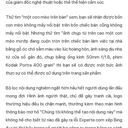
của giám đốc nghệ thuật hoặc thẻ thể hiện cảm xúc.
Thử tìm "một con mèo trên bàn" xem, bạn sẽ nhận được bốn
con mèo không mấy nổi bật trên bốn chiếc bàn cũng không
mấy nổi bật. Nhưng thử tìm "ảnh chụp từ trên cao một con
mèo mướp đang cuộn tròn trên chiếc bàn làm việc tại nhà
bằng gỗ óc chó sẫm màu vào lúc hoàng hôn, ánh sáng dịu nhẹ
từ cửa sổ gần đó, chụp bằng ống kính 50mm f/1.8, phim
Kodak Portra 400 grain" thì bạn sẽ có được một bức ảnh
thực sự có thể được sử dụng trên trang sản phẩm.
Bộ lọc nội dung nghiêm ngặt hơn hầu hết người dùng lần đầu
mong đợi. Hình ảnh người thật, chủ đề gây tranh cãi, logo
thương hiệu đều bị chặn mạnh, thường kèm theo màn hình
thông báo mơ hồ "Chúng tôi không thể tạo nội dung này" mà
không hề cho biết từ nào đã gây ra lỗi. Experte.com xếp Bing
ở vị trí thứ bảy trong số mười hai công cụ trong bảng so sánh