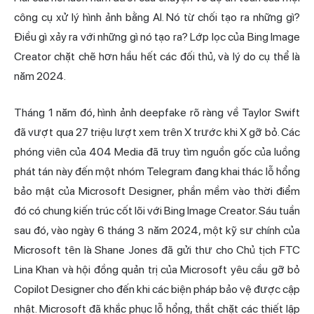
công cụ xử lý hình ảnh bằng AI. Nó từ chối tạo ra những gì?
Điều gì xảy ra với những gì nó tạo ra? Lớp lọc của Bing Image
Creator chặt chẽ hơn hầu hết các đối thủ, và lý do cụ thể là
năm 2024.
Tháng 1 năm đó, hình ảnh deepfake rõ ràng về Taylor Swift
đã vượt qua 27 triệu lượt xem trên X trước khi X gỡ bỏ. Các
phóng viên của 404 Media đã truy tìm nguồn gốc của luồng
phát tán này đến một nhóm Telegram đang khai thác lỗ hổng
bảo mật của Microsoft Designer, phần mềm vào thời điểm
đó có chung kiến trúc cốt lõi với Bing Image Creator. Sáu tuần
sau đó, vào ngày 6 tháng 3 năm 2024, một kỹ sư chính của
Microsoft tên là Shane Jones đã gửi thư cho Chủ tịch FTC
Lina Khan và hội đồng quản trị của Microsoft yêu cầu gỡ bỏ
Copilot Designer cho đến khi các biện pháp bảo vệ được cập
nhật. Microsoft đã khắc phục lỗ hổng, thắt chặt các thiết lập