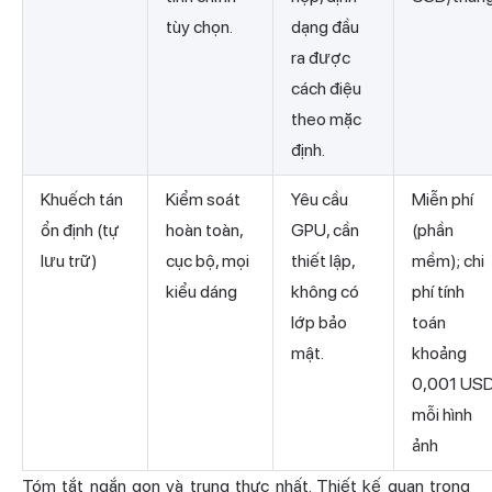
tùy chọn.
dạng đầu
ra được
cách điệu
theo mặc
định.
Khuếch tán
Kiểm soát
Yêu cầu
Miễn phí
ổn định (tự
hoàn toàn,
GPU, cần
(phần
lưu trữ)
cục bộ, mọi
thiết lập,
mềm); chi
kiểu dáng
không có
phí tính
lớp bảo
toán
mật.
khoảng
0,001 US
mỗi hình
ảnh
Tóm tắt ngắn gọn và trung thực nhất. Thiết kế quan trọng