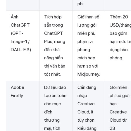
phí.
Ảnh
Tích hợp
Giới hạn số
Thêm 20
ChatGPT
sẵn trong
lượng gói
USD/thán
(GPT-
ChatGPT
miễn phí,
bao gồm
Image-1 /
Plus, mang
phạm vi
hạn mức tí
DALL-E 3)
đến khả
phong
dụng hào
năng hiển
cách hẹp
phóng.
thị văn bản
hơn so với
tốt nhất.
Midjourney.
Adobe
Dữ liệu đào
Cần đăng
Gói miễn
Firefly
tạo an toàn
nhập
phí có giới
cho mục
Creative
hạn;
đích
Cloud, ít
Creative
thương
tùy chọn
Cloud từ
mại, tích
kiểu dáng
23