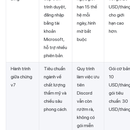
trình duyệt,
hạn 15 thế
USD/thán
đăng nhập
hệ mỗi
cho giới
bằng tài
ngày, hình
hạn cao
khoản
mờ bắt
hơn.
Microsoft,
buộc
hỗ trợ nhiều
phiên bản.
Hành trình
Tiêu chuẩn
Quy trình
Gói cơ bản
giữa chừng
ngành về
làm việc ưu
10
v7
chất lượng
tiên
USD/tháng
thẩm mỹ và
Discord
gói tiêu
chiều sâu
vẫn còn
chuẩn: 30
phong cách.
rườm rà,
USD/thán
không có
gói miễn