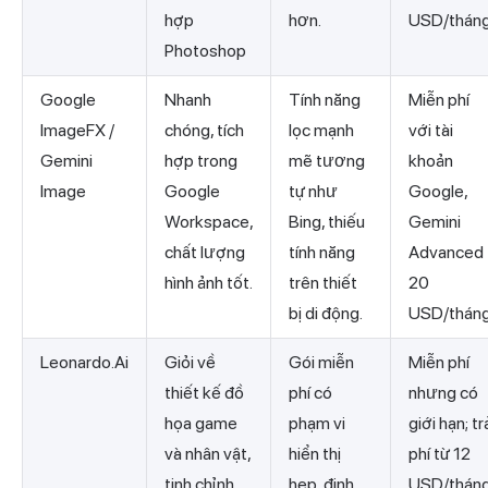
hợp
hơn.
USD/thán
Photoshop
Google
Nhanh
Tính năng
Miễn phí
ImageFX /
chóng, tích
lọc mạnh
với tài
Gemini
hợp trong
mẽ tương
khoản
Image
Google
tự như
Google,
Workspace,
Bing, thiếu
Gemini
chất lượng
tính năng
Advanced
hình ảnh tốt.
trên thiết
20
bị di động.
USD/thán
Leonardo.Ai
Giỏi về
Gói miễn
Miễn phí
thiết kế đồ
phí có
nhưng có
họa game
phạm vi
giới hạn; tr
và nhân vật,
hiển thị
phí từ 12
tinh chỉnh
hẹp, định
USD/thán