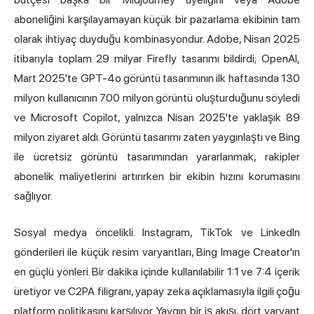
aboneliğini karşılayamayan küçük bir pazarlama ekibinin tam
olarak ihtiyaç duyduğu kombinasyondur. Adobe, Nisan 2025
itibarıyla toplam 29 milyar Firefly tasarımı bildirdi; OpenAI,
Mart 2025'te GPT-4o görüntü tasarımının ilk haftasında 130
milyon kullanıcının 700 milyon görüntü oluşturduğunu söyledi
ve Microsoft Copilot, yalnızca Nisan 2025'te yaklaşık 89
milyon ziyaret aldı. Görüntü tasarımı zaten yaygınlaştı ve Bing
ile ücretsiz görüntü tasarımından yararlanmak, rakipler
abonelik maliyetlerini artırırken bir ekibin hızını korumasını
sağlıyor.
Sosyal medya öncelikli. Instagram, TikTok ve LinkedIn
gönderileri ile küçük resim varyantları, Bing Image Creator'ın
en güçlü yönleri. Bir dakika içinde kullanılabilir 1:1 ve 7:4 içerik
üretiyor ve C2PA filigranı, yapay zeka açıklamasıyla ilgili çoğu
platform politikasını karşılıyor. Yaygın bir iş akışı, dört varyant