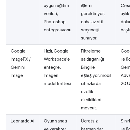
uygun eğitim
işlemi
Crea
verileri,
gerektiriyor,
aylı
Photoshop
daha az stil
dola
entegrasyonu
seçeneği
başlı
sunuyor.
Google
Hızlı, Google
Filtreleme
Goog
ImageFX /
Workspace'e
saldırganlığı
ile ü
Gemini
entegre,
Bing ile
Gemi
Image
Imagen
eşleşiyor, mobil
Adva
model kalitesi
cihazlarda
20 U
özellik
eksiklikleri
mevcut.
Leonardo.Ai
Oyun sanatı
Ücretsiz
Sınır
ve karakter
katman dar
ile ü