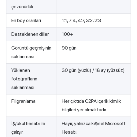
çözünürlük
En boy oranları
1:1, 7:4, 4:7, 3:2, 2:3
Desteklenen diller
100+
Görüntü geçmişinin
90 gün
saklanması
Yüklenen
30 gün (yüzlü) / 18 ay (yüzsüz)
fotoğrafların
saklanması
Filigranlama
Her çıktıda C2PA içerik kimlik
bilgileri yer almaktadır.
İş/okul hesabı ile
Hayır, yalnızca kişisel Microsoft
çalışır.
Hesabı.