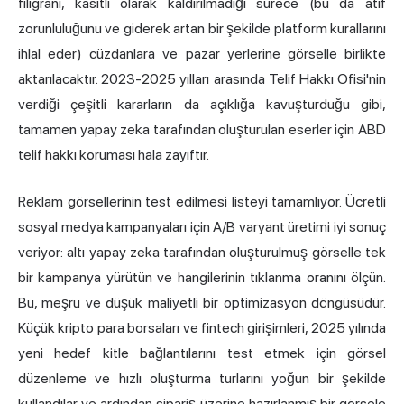
filigranı, kasıtlı olarak kaldırılmadığı sürece (bu da atıf
zorunluluğunu ve giderek artan bir şekilde platform kurallarını
ihlal eder) cüzdanlara ve pazar yerlerine görselle birlikte
aktarılacaktır. 2023-2025 yılları arasında Telif Hakkı Ofisi'nin
verdiği çeşitli kararların da açıklığa kavuşturduğu gibi,
tamamen yapay zeka tarafından oluşturulan eserler için ABD
telif hakkı koruması hala zayıftır.
Reklam görsellerinin test edilmesi listeyi tamamlıyor. Ücretli
sosyal medya kampanyaları için A/B varyant üretimi iyi sonuç
veriyor: altı yapay zeka tarafından oluşturulmuş görselle tek
bir kampanya yürütün ve hangilerinin tıklanma oranını ölçün.
Bu, meşru ve düşük maliyetli bir optimizasyon döngüsüdür.
Küçük kripto para borsaları ve fintech girişimleri, 2025 yılında
yeni hedef kitle bağlantılarını test etmek için görsel
düzenleme ve hızlı oluşturma turlarını yoğun bir şekilde
kullandılar ve ardından sipariş üzerine hazırlanmış bir görsele