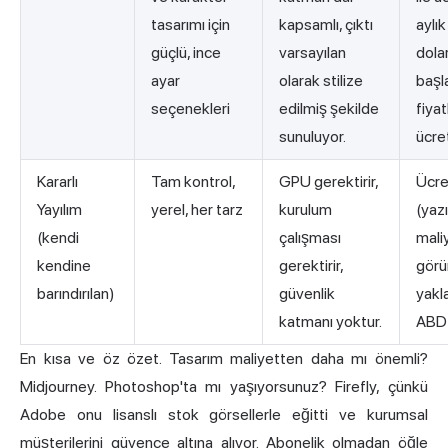
tasarımı için
kapsamlı, çıktı
aylı
güçlü, ince
varsayılan
dola
ayar
olarak stilize
başl
seçenekleri
edilmiş şekilde
fiyat
sunuluyor.
ücret
Kararlı
Tam kontrol,
GPU gerektirir,
Ücre
Yayılım
yerel, her tarz
kurulum
(yazı
(kendi
çalışması
mali
kendine
gerektirir,
görü
barındırılan)
güvenlik
yakl
katmanı yoktur.
ABD 
En kısa ve öz özet. Tasarım maliyetten daha mı önemli?
Midjourney. Photoshop'ta mı yaşıyorsunuz? Firefly, çünkü
Adobe onu lisanslı stok görsellerle eğitti ve kurumsal
müşterilerini güvence altına alıyor. Abonelik olmadan öğle