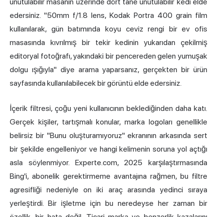
unutulabilir masanın üzerinde dört tane unutulabilir kedi elde
edersiniz. "50mm f/1.8 lens, Kodak Portra 400 grain film
kullanılarak, gün batımında koyu ceviz rengi bir ev ofis
masasında kıvrılmış bir tekir kedinin yukarıdan çekilmiş
editoryal fotoğrafı, yakındaki bir pencereden gelen yumuşak
dolgu ışığıyla" diye arama yaparsanız, gerçekten bir ürün
sayfasında kullanılabilecek bir görüntü elde edersiniz.
İçerik filtresi, çoğu yeni kullanıcının beklediğinden daha katı.
Gerçek kişiler, tartışmalı konular, marka logoları genellikle
belirsiz bir "Bunu oluşturamıyoruz" ekranının arkasında sert
bir şekilde engelleniyor ve hangi kelimenin soruna yol açtığı
asla söylenmiyor. Experte.com, 2025 karşılaştırmasında
Bing'i, abonelik gerektirmeme avantajına rağmen, bu filtre
agresifliği nedeniyle on iki araç arasında yedinci sıraya
yerleştirdi. Bir işletme için bu neredeyse her zaman bir
özellik, bir hata değil. Ticari marka ve benzerlik kazalarını