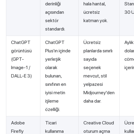
derinliği
hala hantal,
Stan
açısından
ücretsiz
30 
sektör
katman yok.
standardı.
ChatGPT
ChatGPT
Ücretsiz
Aylı
görüntüsü
Plus'ın içinde
planlarda sınırlı
dolar
(GPT-
yerleşik
sayıda
cöme
Image-1 /
olarak
seçenek
içerir
DALL-E 3)
bulunan,
mevcut, stil
sınıfının en
yelpazesi
iyisi metin
Midjourney'den
işleme
daha dar.
özelliği.
Adobe
Ticari
Creative Cloud
Ücre
Firefly
kullanıma
oturum açma
kulla