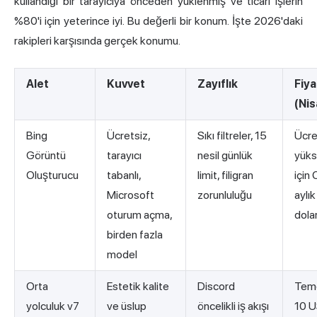
kullandığı bir tarayıcıya önceden yüklenmiş ve ticari işlerin
%80'i için yeterince iyi. Bu değerli bir konum. İşte 2026'daki
rakipleri karşısında gerçek konumu.
Alet
Kuvvet
Zayıflık
Fiy
(Ni
Bing
Ücretsiz,
Sıkı filtreler, 15
Ücre
Görüntü
tarayıcı
nesil günlük
yüks
Oluşturucu
tabanlı,
limit, filigran
için 
Microsoft
zorunluluğu
aylı
oturum açma,
dolar
birden fazla
model
Orta
Estetik kalite
Discord
Teme
yolculuk v7
ve üslup
öncelikli iş akışı
10 U