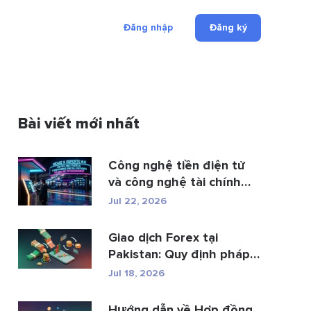
Đăng nhập
Đăng ký
Bài viết mới nhất
Công nghệ tiền điện tử
và công nghệ tài chính
đan...
Jul 22, 2026
Giao dịch Forex tại
Pakistan: Quy định pháp
luật, các n...
Jul 18, 2026
Hướng dẫn về Hợp đồng