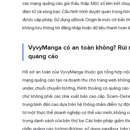
các mạng quảng cáo giá thầu thấp. Một số liên kết chu
điện tử và sòng bạc. Cấu hình trình duyệt quan trọng h
được cấp phép. Sử dụng uBlock Origin là mức cơ bản thi
không lưu thông tin đăng nhập hoặc dữ liệu thanh toán l
VyvyManga có an toàn không? Rủi r
quảng cáo
Hồ sơ an toàn của VyvyManga thuộc gói tổng hợp nội 
mạng quảng cáo tạo ra doanh thu cho trang web không
under, chuỗi chuyển hướng, thỉnh thoảng có quảng cáo 
chứ không phải các nhà xuất bản cao cấp. Scam-Dete
trung bình đến cao dựa trên hệ thống chấm điểm tự độ
từ một thực thể doanh nghiệp có thể xác minh, không có
trong danh sách của bên thứ ba. Các biện pháp giảm thiể
chặn quảng cáo tương đương, sử dụng sandbox trên tr