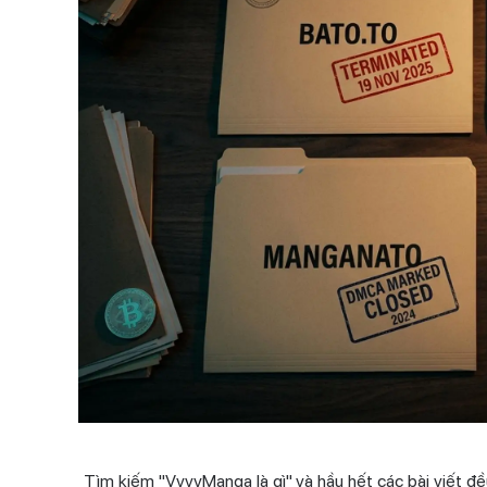
Tìm kiếm "VyvyManga là gì" và hầu hết các bài viết đề