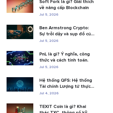
Soft Fork là gì? Giải thích
về nâng cấp Blockchain
Jul 5, 2026
Ben Armstrong Crypto:
Sự trỗi dậy và sụp đổ của
BitB...
Jul 5, 2026
PnL là gì? Ý nghĩa, công
thức và cách tính toán.
Jul 5, 2026
Hệ thống QFS: Hệ thống
Tài chính Lượng tử thực
s�...
Jul 4, 2026
TEXIT Coin là gì? Khai
thác TXC, thông số kỹ