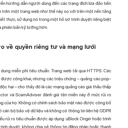
yển hướng dẫn người dùng đến các trang đích lừa đảo tiền
ơn trên một trang web như thế này so với trên một nền tảng
ết thực; sử dụng nó trong một hồ sơ trình duyệt riêng biệt
à phiên bản kỹ lưỡng hơn.
o về quyền riêng tư và mạng lưới
dung miễn phí tiêu chuẩn. Trang web tải qua HTTPS. Các
 được công khai, nhưng các triệu chứng – quảng cáo pop-
độc hại – cho thấy đó là các mạng quảng cáo giá thầu thấp
ctor và ScamAdviser đánh giá tên miền này ở mức rủi ro
ng của họ. Không có chính sách bảo mật nào được công bố
 cán bộ bảo vệ dữ liệu và không có thông tin liên hệ GDPR
u rủi ro tiêu chuẩn được áp dụng: uBlock Origin hoặc trình
ình duyệt, không chia sẻ thông tin đăng nhập hoặc thanh