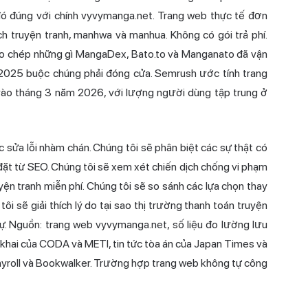
đó đúng với chính vyvymanga.net. Trang web thực tế đơn
ch truyện tranh, manhwa và manhua. Không có gói trả phí.
sao chép những gì MangaDex, Bato.to và Manganato đã vận
 2025 buộc chúng phải đóng cửa. Semrush ước tính trang
 vào tháng 3 năm 2026, với lượng người dùng tập trung ở
 sửa lỗi nhàm chán. Chúng tôi sẽ phân biệt các sự thật có
ặt từ SEO. Chúng tôi sẽ xem xét chiến dịch chống vi phạm
yện tranh miễn phí. Chúng tôi sẽ so sánh các lựa chọn thay
i sẽ giải thích lý do tại sao
thị trường
thanh toán truyện
ự. Nguồn: trang web vyvymanga.net, số liệu đo lường lưu
khai của CODA và METI, tin tức tòa án của Japan Times và
chyroll và Bookwalker. Trường hợp trang web không tự công