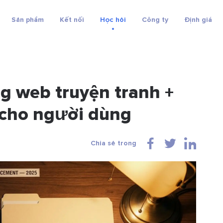
Sản phẩm
Kết nối
Học hỏi
Công ty
Định giá
g web truyện tranh +
 cho người dùng
Chia sẻ trong