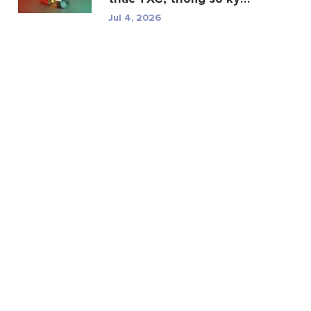
thuật và r...
Jul 4, 2026