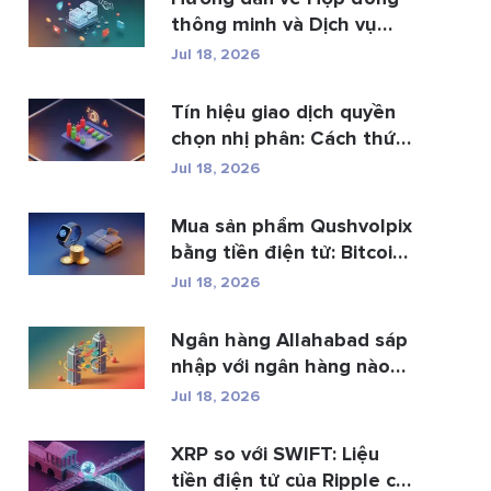
thông minh và Dịch vụ
phá...
Jul 18, 2026
Tín hiệu giao dịch quyền
chọn nhị phân: Cách thức
h...
Jul 18, 2026
Mua sản phẩm Qushvolpix
bằng tiền điện tử: Bitcoin,
p...
Jul 18, 2026
Ngân hàng Allahabad sáp
nhập với ngân hàng nào?
Toàn b�...
Jul 18, 2026
XRP so với SWIFT: Liệu
tiền điện tử của Ripple có