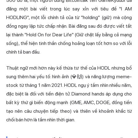
500 đô la, một người dùng Bitcointalk tên GameKyuubi đã
đăng một bài viết trong lúc say xỉn với tiêu đề "I AM
HODLING", một lỗi chính tả của từ "holding" (giữ) mà cộng
đồng ngay lập tức chấp nhận. Bài đăng sau đó được viết tắt
lại thành "Hold On for Dear Life" (Giữ chặt lấy bằng cả mạng
sống), thể hiện tinh thần chống hoảng loạn tốt hơn so với lỗi
chính tả ban đầu.
Thuật ngữ mới hơn này kế thừa tư thế của HODL nhưng bổ
sung thêm hai yếu tố: hình ảnh (💎🙌) và năng lượng meme-
stock từ tháng 1 năm 2021. HODL ngụ ý tầm nhìn nhiều năm,
đặc biệt là đối với tiền điện tử. Diamond hands áp dụng cho
bất kỳ thứ gì biến động mạnh (GME, AMC, DOGE, đồng tiền
tạo nên câu chuyện tiếp theo) và thiên về khoảnh khắc từ
chối bán hơn là tầm nhìn thời gian.