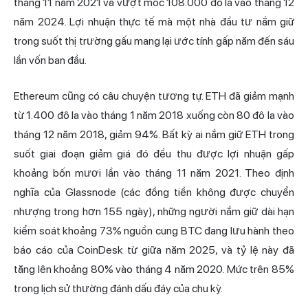
tháng 11 năm 2021 và vượt mốc 108.000 đô la vào tháng 12
năm 2024. Lợi nhuận thực tế mà một nhà đầu tư nắm giữ
trong suốt thị trường gấu mang lại ước tính gấp năm đến sáu
lần vốn ban đầu.
Ethereum cũng có câu chuyện tương tự. ETH đã giảm mạnh
từ 1.400 đô la vào tháng 1 năm 2018 xuống còn 80 đô la vào
tháng 12 năm 2018, giảm 94%. Bất kỳ ai nắm giữ ETH trong
suốt giai đoạn giảm giá đó đều thu được lợi nhuận gấp
khoảng bốn mươi lần vào tháng 11 năm 2021. Theo định
nghĩa của Glassnode (các đồng tiền không được chuyển
nhượng trong hơn 155 ngày), những người nắm giữ dài hạn
kiểm soát khoảng 73% nguồn cung BTC đang lưu hành theo
báo cáo của CoinDesk từ giữa năm 2025, và tỷ lệ này đã
tăng lên khoảng 80% vào tháng 4 năm 2020. Mức trên 85%
trong lịch sử thường đánh dấu đáy của chu kỳ.