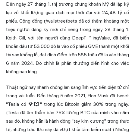
Đến ngày 27 tháng 1,
thị trường chứng
khoán Mỹ đã lập kỷ
lục về khối lượng giao dịch mọi thời đại với 24,48 tỷ cổ
phiếu. Cộng đồng r/wallstreetbets đã có thêm khoảng một
triệu người đăng ký mới chỉ riêng trong ngày 28 tháng 1.
Keith Gill, với tên người dùng DeepF
*
ingValue, đã biến
khoản đầu tư 53.000 đô la
vào cổ phiếu
GME thành một khối
tài sản khổng lồ, đạt đỉnh điểm trên 585 triệu đô la vào tháng
6 năm 2024. Đó chính là phần thưởng điển hình cho việc
không nao lòng.
Thuật ngữ này nhanh chóng lan sang lĩnh vực tiền điện tử chỉ
trong vài tuần. Đến tháng 5 năm 2021, Elon Musk đã tweet
"Tesla có 💎🙌" trong lúc Bitcoin giảm 30% trong ngày.
(Tesla đã âm thầm bán 75% lượng BTC của mình vào năm
sau đó, không hẳn là hành động "tay kim cương" trong thực
tế, nhưng trào lưu này đã vượt khỏi tầm kiểm soát.) Những