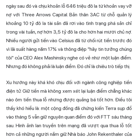
ngày sau đó và chịu khoản lỗ 646 triệu đô la từ khoản vay vỡ
nợ với Three Arrows Capital. Bản thân 3AC từ chỗ quản lý
khoảng 10 tỷ đô la tài sản đã rơi vào tình trạng phá sản chỉ
trong vài tuần, nợ hơn 3,5 tỷ đô la cho hơn hai mươi chủ nợ.
Nhiều người gửi tiền vào Celsius đã từ chối rút tiền trước đó
vì lãi suất hàng năm 17% và thông điệp "hãy tin tưởng chúng
tôi" của CEO Alex Mashinsky nghe có vẻ như một luận điểm.
Nhưng đó không phải là luận điểm. Đó chỉ là chiêu trò tiếp thị.
Xu hướng này khá khó chịu đối với ngành công nghiệp tiền
điện tử. Giữ tiền mà không xem xét lại luận điểm chẳng khác
nào ôm tiền thua lỗ nhưng được quảng bá tốt hơn. Điều tôi
thấy khó hiểu là: một cộng đồng đã chứng kiến Terra sụp đổ
vào tháng 5 vẫn giữ nguyên quan điểm đó với FTT sáu tháng
sau. Hình ảnh lan truyền trên mạng đã vượt qua thua lỗ tốt
hơn cả những người nắm giữ. Nhà báo John Rekenthaler của