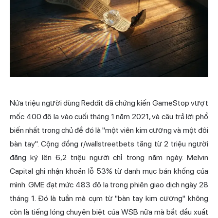
Nửa triệu người dùng Reddit đã chứng kiến GameStop vượt
mốc 400 đô la vào cuối tháng 1 năm 2021, và câu trả lời phổ
biến nhất trong chủ đề đó là "một viên kim cương và một đôi
bàn tay". Cộng đồng r/wallstreetbets tăng từ 2 triệu người
đăng ký lên 6,2 triệu người chỉ trong năm ngày. Melvin
Capital ghi nhận khoản lỗ 53% từ danh mục bán khống của
mình. GME đạt mức 483 đô la trong phiên giao dịch ngày 28
tháng 1. Đó là tuần mà cụm từ "bàn tay kim cương" không
còn là
tiếng lóng
chuyên biệt của WSB nữa mà bắt đầu xuất