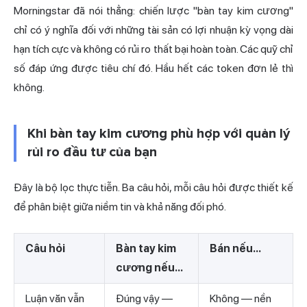
Morningstar đã nói thẳng: chiến lược "bàn tay kim cương"
chỉ có ý nghĩa đối với những tài sản có lợi nhuận kỳ vọng dài
hạn tích cực và không có rủi ro thất bại hoàn toàn. Các quỹ chỉ
số đáp ứng được tiêu chí đó. Hầu hết các token đơn lẻ thì
không.
Khi bàn tay kim cương phù hợp với quản lý
rủi ro đầu tư của bạn
Đây là bộ lọc thực tiễn. Ba câu hỏi, mỗi câu hỏi được thiết kế
để phân biệt giữa niềm tin và khả năng đối phó.
Câu hỏi
Bàn tay kim
Bán nếu...
cương nếu...
Luận văn vẫn
Đúng vậy —
Không — nền