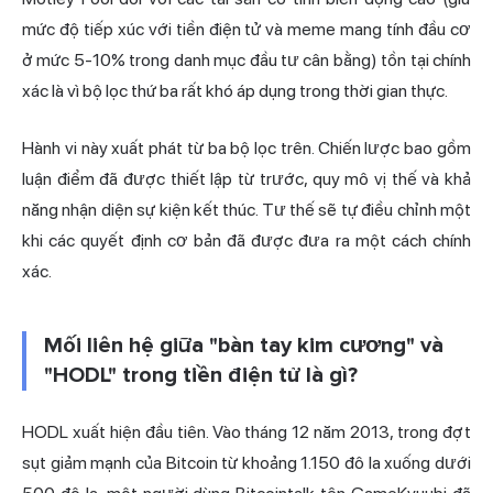
mức độ tiếp xúc với tiền điện tử và meme mang tính đầu cơ
ở mức 5-10% trong danh mục đầu tư cân bằng) tồn tại chính
xác là vì bộ lọc thứ ba rất khó áp dụng trong thời gian thực.
Hành vi này xuất phát từ ba bộ lọc trên. Chiến lược bao gồm
luận điểm đã được thiết lập từ trước, quy mô vị thế và khả
năng nhận diện sự kiện kết thúc. Tư thế sẽ tự điều chỉnh một
khi các quyết định cơ bản đã được đưa ra một cách chính
xác.
Mối liên hệ giữa "bàn tay kim cương" và
"HODL" trong tiền điện tử là gì?
HODL xuất hiện đầu tiên. Vào tháng 12 năm 2013, trong đợt
sụt giảm mạnh của Bitcoin từ khoảng 1.150 đô la xuống dưới