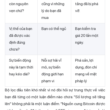
còn nguyên
cũng vì những
tảng đã bị phá
vẹn chứ?
lý do bạn đã
vỡ.
mua
Vị thế của bạn
Bạn có thể ngủ
Bạn kiểm tra
đã được xác
giá 20 lần một
định đúng
ngày.
chưa?
Sự biến động
Nỗi sợ hãi vĩ
Phá sản, lợi
này là tạm thời
mô, sự biến
dụng, đòn chí
hay kéo dài?
động giới hạn
mạng về mặt
phạm vi
pháp lý
Bộ lọc đầu tiên khó nhất vì nó đòi hỏi sự trung thực về việc
bạn đã từng có một luận điểm nào chưa. "Số lượng sẽ tăng
lên" không phải là một luận điểm. "Nguồn cung Bitcoin được