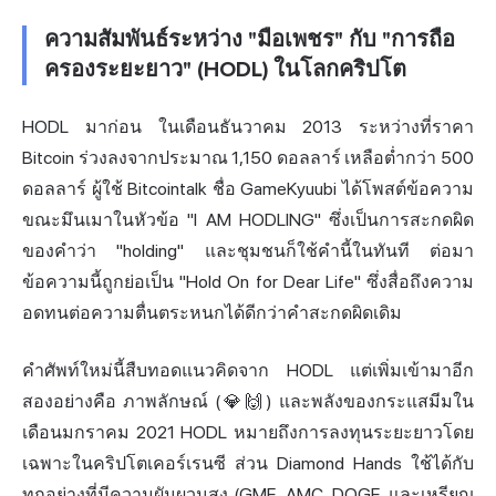
ความสัมพันธ์ระหว่าง "มือเพชร" กับ "การถือ
ครองระยะยาว" (HODL) ในโลกคริปโต
HODL มาก่อน ในเดือนธันวาคม 2013 ระหว่างที่ราคา
Bitcoin ร่วงลงจากประมาณ 1,150 ดอลลาร์ เหลือต่ำกว่า 500
ดอลลาร์ ผู้ใช้ Bitcointalk ชื่อ GameKyuubi ได้โพสต์ข้อความ
ขณะมึนเมาในหัวข้อ "I AM HODLING" ซึ่งเป็นการสะกดผิด
ของคำว่า "holding" และชุมชนก็ใช้คำนี้ในทันที ต่อมา
ข้อความนี้ถูกย่อเป็น "Hold On for Dear Life" ซึ่งสื่อถึงความ
อดทนต่อความตื่นตระหนกได้ดีกว่าคำสะกดผิดเดิม
คำศัพท์ใหม่นี้สืบทอดแนวคิดจาก HODL แต่เพิ่มเข้ามาอีก
สองอย่างคือ ภาพลักษณ์ (💎🙌) และพลังของกระแสมีมใน
เดือนมกราคม 2021 HODL หมายถึงการลงทุนระยะยาวโดย
เฉพาะในคริปโตเคอร์เรนซี ส่วน Diamond Hands ใช้ได้กับ
ทุกอย่างที่มีความผันผวนสูง (GME, AMC, DOGE, และเหรียญ