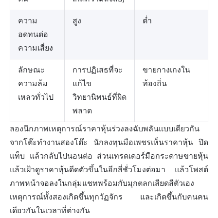
ความ
สูง
ต่ำ
อดทนต่อ
ความเสี่ยง
ลักษณะ
การปฏิเสธที่จะ
ขายกางเกงใน
ความล้ม
แก้ไข
ท้องถิ่น
เหลวทั่วไป
วิทยานิพนธ์ที่ผิด
พลาด
ลองนึกภาพเหตุการณ์ราคาหุ้นร่วงลงฉับพลันแบบเดียวกัน
จากโต๊ะทำงานสองโต๊ะ นักลงทุนมือเพชรเห็นราคาหุ้น ปิด
แท็บ แล้วกลับไปนอนต่อ ส่วนเทรดเดอร์มือกระดาษขายหุ้น
แล้วเฝ้าดูราคาหุ้นดีดตัวขึ้นในอีกสี่ชั่วโมงต่อมา แล้วโพสต์
ภาพหน้าจอลงในกลุ่มแชทพร้อมกับมุกตลกเสียดสีตัวเอง
เหตุการณ์ทั้งสองเกิดขึ้นทุกวัฏจักร และเกิดขึ้นกับคนคน
เดียวกันในเวลาที่ต่างกัน