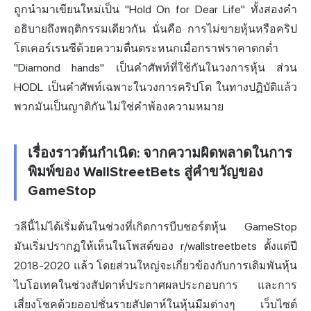
ถูกนำมาเขียนใหม่เป็น "Hold On for Dear Life" ทั้งสองคำ
อธิบายถึงพฤติกรรมเดียวกัน นั่นคือ การไม่ขายหุ้นหรือคริป
โตเคอร์เรนซีด้วยความตื่นตระหนกเมื่อกราฟราคาตกต่ำ
"Diamond hands" เป็นคำศัพท์ที่ใช้กันในวงการหุ้น ส่วน
HODL เป็นคำ
ศัพท์เฉพาะในวงการ
คริปโต ในทางปฏิบัติแล้ว
พวกมันเป็นญาติกัน ไม่ใช่คำพ้องความหมาย
เรื่องราวต้นกำเนิด: จากความผิดพลาดในการ
พิมพ์ของ WallStreetBets สู่คำขวัญของ
GameStop
วลีนี้ไม่ได้เริ่มต้นในช่วงที่เกิดการบีบชอร์ตหุ้น GameStop
มันเริ่มปรากฏให้เห็นในโพสต์ของ r/wallstreetbets ตั้งแต่ปี
2018-2020 แล้ว โดยส่วนใหญ่จะเกี่ยวข้องกับการเดิมพันหุ้น
ไบโอเทคในช่วงสัปดาห์ประกาศผลประกอบการ และการ
เสี่ยงโชคด้วยออปชั่นรายสัปดาห์ใน
หุ้นมีม
ต่างๆ เว็บไซต์