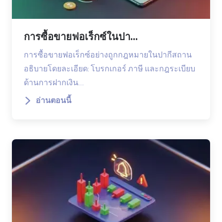
การซื้อขายฟอเร็กซ์ในปา...
การซื้อขายฟอเร็กซ์อย่างถูกกฎหมายในปากีสถาน
อธิบายโดยละเอียด: โบรกเกอร์ ภาษี และกฎระเบียบ
ด้านการฝากเงิน…
อ่านตอนนี้