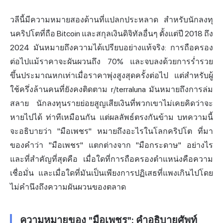
วลีนี้มีความหมายสองด้านที่แปลกประหลาด สำหรับนักลงทุ
นคริปโตที่ถือ Bitcoin และ
สกุลเงินดิจิทัล
อื่นๆ ตั้งแต่ปี 2018 ถึง
2024 มันหมายถึงความได้เปรียบอย่างแท้จริง: การถือครอง
ต่อไปแม้ราคาจะผันผวนถึง 70% และจบลงด้วยการร่ำรวย
ขึ้นประมาณหกเท่าเมื่อราคาพุ่งสูงสุดครั้งต่อไป แต่สำหรับผู้
ใช้ครึ่งล้านคนที่ยังคงติดตาม r/terraluna มันหมายถึงการล่ม
สลาย นักลงทุนรายย่อยสูญเสียเงินที่พวกเขาไม่เคยคิดว่าจะ
หายไปได้ ท่าทีเหมือนกัน แต่ผลลัพธ์ตรงกันข้าม บทความนี้
จะอธิบายว่า "มือเพชร" หมายถึงอะไรในโลกคริปโต ที่มา
ของคำว่า "มือเพชร" แตกต่างจาก "มือกระดาษ" อย่างไร
และที่สำคัญที่สุดคือ เมื่อใดที่การถือครองตำแหน่งคือความ
เชื่อมั่น และเมื่อใดที่มันเป็นเพียงการปฏิเสธที่แพงเกินไปโดย
ไม่คำนึงถึงความผันผวนของตลาด
ความหมายของ "มือเพชร": คำอธิบายศัพท์