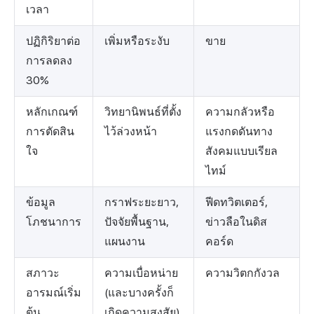
เวลา
ปฏิกิริยาต่อ
เพิ่มหรือระงับ
ขาย
การลดลง
30%
หลักเกณฑ์
วิทยานิพนธ์ที่ตั้ง
ความกลัวหรือ
การตัดสิน
ไว้ล่วงหน้า
แรงกดดันทาง
ใจ
สังคมแบบเรียล
ไทม์
ข้อมูล
กราฟระยะยาว,
ฟีดทวิตเตอร์,
โภชนาการ
ปัจจัยพื้นฐาน,
ข่าวลือในดิส
แผนงาน
คอร์ด
สภาวะ
ความเบื่อหน่าย
ความวิตกกังวล
อารมณ์เริ่ม
(และบางครั้งก็
ต้น
เกิดความสงสัย)