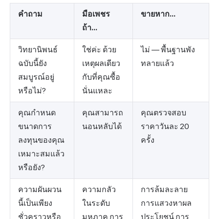
คำถาม
มือเพชร
ขายหาก...
ถ้า...
วิทยานิพนธ์
ใช่ค่ะ ด้วย
ไม่ — พื้นฐานพัง
ฉบับนี้ยัง
เหตุผลเดียว
ทลายแล้ว
สมบูรณ์อยู่
กับที่คุณซื้อ
หรือไม่?
นั่นแหละ
คุณกำหนด
คุณสามารถ
คุณตรวจสอบ
ขนาดการ
นอนหลับได้
ราคาวันละ 20
ลงทุนของคุณ
ครั้ง
เหมาะสมแล้ว
หรือยัง?
ความผันผวน
ความกลัว
การล้มละลาย
นี้เป็นเพียง
ในระดับ
การแสวงหาผล
ชั่วคราวหรือ
มหภาค การ
ประโยชน์ การ