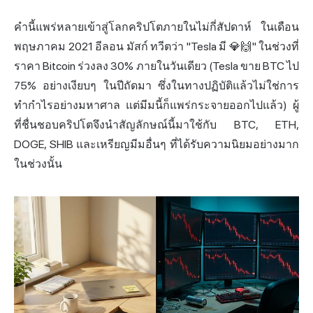
คำนี้แพร่หลายเข้าสู่โลกคริปโตภายในไม่กี่สัปดาห์ ในเดือน
พฤษภาคม 2021 อีลอน มัสก์ ทวีตว่า "Tesla มี 💎🙌" ในช่วงที่
ราคา Bitcoin ร่วงลง 30% ภายในวันเดียว (Tesla ขาย BTC ไป
75% อย่างเงียบๆ ในปีถัดมา ซึ่งในทางปฏิบัติแล้วไม่ใช่การ
ทำกำไรอย่างมหาศาล แต่มีมนี้ก็แพร่กระจายออกไปแล้ว) ผู้
ที่ชื่นชอบคริปโตจึงนำสัญลักษณ์นี้มาใช้กับ BTC, ETH,
DOGE, SHIB และเหรียญมีมอื่นๆ ที่ได้รับความนิยมอย่างมาก
ในช่วงนั้น