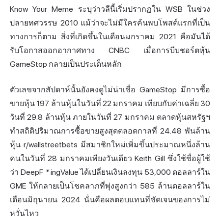
Know Your
Meme
ระบุว่าวลีนี้เริ่มปรากฏใน WSB ในช่วง
ปลายทศวรรษ 2010 แม้ว่าจะไม่มีใครค้นพบโพสต์แรกที่เป็น
ทางการก็ตาม สิ่งที่เกิดขึ้นในเดือนมกราคม 2021 คือมันได้
รับโอกาสออกอากาศทาง CNBC เมื่อการบีบชอร์ตหุ้น
GameStop กลายเป็นประเด็นหลัก
ตัวเลขจากสัปดาห์นั้นยังคงดูไม่น่าเชื่อ GameStop มีการซื้อ
ขายหุ้น 197 ล้านหุ้นในวันที่ 22 มกราคม เทียบกับค่าเฉลี่ย 30
วันที่ 29.8 ล้านหุ้น ภายในวันที่ 27 มกราคม
ตลาดหุ้น
สหรัฐฯ
ทำสถิติปริมาณการซื้อขายสูงสุดตลอดกาลที่ 24.48 พันล้าน
หุ้น r/wallstreetbets มีสมาชิกใหม่เพิ่มขึ้นประมาณหนึ่งล้าน
คนในวันที่ 28 มกราคมเพียงวันเดียว Keith Gill ซึ่งใช้ชื่อผู้ใช้
ว่า DeepF
*
ingValue ได้เปลี่ยนเงินลงทุน 53,000 ดอลลาร์ใน
GME ให้กลายเป็นโชคลาภที่พุ่งสูงกว่า 585 ล้านดอลลาร์ใน
เดือนมิถุนายน 2024 นั่นคือผลตอบแทนที่ชัดเจนของการไม่
หวั่นไหว