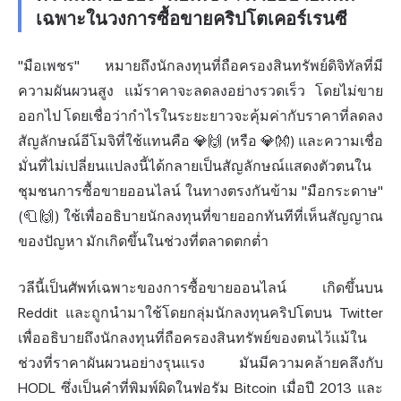
เฉพาะในวงการซื้อขายคริปโตเคอร์เรนซี
"มือเพชร" หมายถึงนักลงทุนที่ถือครองสินทรัพย์ดิจิทัลที่มี
ความผันผวนสูง แม้ราคาจะลดลงอย่างรวดเร็ว โดยไม่ขาย
ออกไป โดยเชื่อว่ากำไรในระยะยาวจะคุ้มค่ากับราคาที่ลดลง
สัญลักษณ์อีโมจิที่ใช้แทนคือ 💎🙌 (หรือ 💎👐) และความเชื่อ
มั่นที่ไม่เปลี่ยนแปลงนี้ได้กลายเป็นสัญลักษณ์แสดงตัวตนใน
ชุมชนการซื้อขายออนไลน์ ในทางตรงกันข้าม "มือกระดาษ"
(🧻🙌) ใช้เพื่ออธิบายนักลงทุนที่ขายออกทันทีที่เห็นสัญญาณ
ของปัญหา มักเกิดขึ้นในช่วงที่ตลาดตกต่ำ
วลีนี้เป็นศัพท์เฉพาะของการซื้อขายออนไลน์ เกิดขึ้นบน
Reddit และถูกนำมาใช้โดยกลุ่มนักลงทุนคริปโตบน Twitter
เพื่ออธิบายถึงนักลงทุนที่ถือครองสินทรัพย์ของตนไว้แม้ใน
ช่วงที่ราคาผันผวนอย่างรุนแรง มันมีความคล้ายคลึงกับ
HODL ซึ่งเป็นคำที่พิมพ์ผิดในฟอรัม Bitcoin เมื่อปี 2013 และ