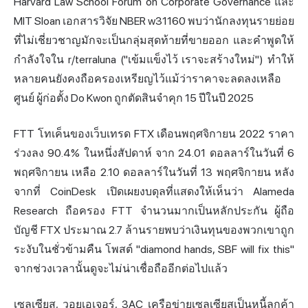
Harvard Law School Forum on Corporate Governance และ
MIT Sloan เอกสารวิจัย NBER w31160 พบว่านักลงทุนรายย่อย
ที่ไม่เชี่ยวชาญมักจะเป็นกลุ่มสุดท้ายที่ขายออก และคำพูดให้
กำลังใจใน r/terraluna ("เข้มแข็งไว้ เราจะสร้างใหม่") ทำให้
หลายคนยังคงถือครองเหรียญไว้แม้ว่าราคาจะลดลงเหลือ
ศูนย์ ผู้ก่อตั้ง Do Kwon ถูกตัดสินจำคุก 15 ปีในปี 2025
FTT โทเค็นของเว็บเทรด FTX เดือนพฤศจิกายน 2022 ราคา
ร่วงลง 90.4% ในหนึ่งสัปดาห์ จาก 24.01 ดอลลาร์ในวันที่ 6
พฤศจิกายน เหลือ 2.10 ดอลลาร์ในวันที่ 13 พฤศจิกายน หลัง
จากที่ CoinDesk เปิดเผยงบดุลที่แสดงให้เห็นว่า Alameda
Research ถือครอง FTT จำนวนมากเป็นหลักประกัน ผู้ถือ
บัญชี FTX ประมาณ 2.7 ล้านรายพบว่าเงินทุนของพวกเขาถูก
ระงับในชั่วข้ามคืน โพสต์ "diamond hands, SBF will fix this"
จากช่วงเวลานั้นดูจะไม่น่าเชื่อถืออีกต่อไปแล้ว
เซลเซียส, วอยเอเจอร์, 3AC เครือข่ายเซลเซียสเป็นหนี้ลูกค้า