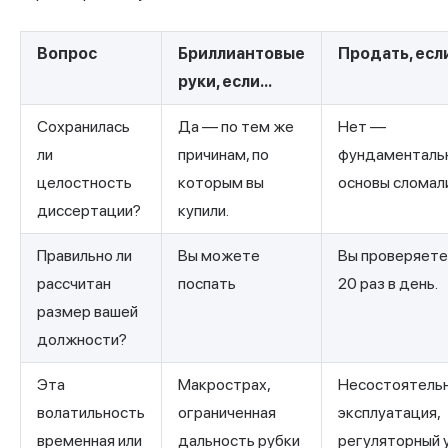
Вопрос
Бриллиантовые
Продать, если
руки, если...
Сохранилась
Да — по тем же
Нет —
ли
причинам, по
фундаменталь
целостность
которым вы
основы сломал
диссертации?
купили.
Правильно ли
Вы можете
Вы проверяете
рассчитан
поспать
20 раз в день.
размер вашей
должности?
Эта
Макрострах,
Несостоятельн
волатильность
ограниченная
эксплуатация,
временная или
дальность рубки
регуляторный 