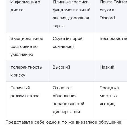
Информация о
Длинные графики,
Лента Twitter
диете
фундаментальный
слухи в
анализ, дорожная
Discord
карта
Эмоциональное
Скука (и порой
Беспокойств
состояние по
сомнения)
умолчанию
толерантность
Высокий
Низкий
к риску
Типичный
Отказ от
Продажа
режим отказа
обновления
местных
неработающей
ягодиц
диссертации
Представьте себе одно и то же внезапное обрушение