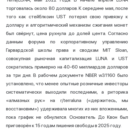
торговалась около 80 долларов. К середине мая, после
того как стейблкоин UST потерял свою привязку к
доллару и алгоритмический механизм сжигания монет
был свёрнут, цена рухнула до долей цента. Согласно
данным форума по корпоративному управлению
Гарвардской школы права и сводкам MIT Sloan,
совокупная рыночная капитализация LUNA и UST
сократилась примерно на 40-60 миллиардов долларов
за три дня. В рабочем документе NBER w31160 было
установлено, что менее опытные розничные инвесторы
систематически выходили последними, а риторика
«алмазных рук» на r/terraluna («держитесь, мы
восстановим») удерживала многих из них вложенными,
пока график не обнулился. Основатель До Квон был
приговорён к 15 годам лишения свободы в 2025 году.