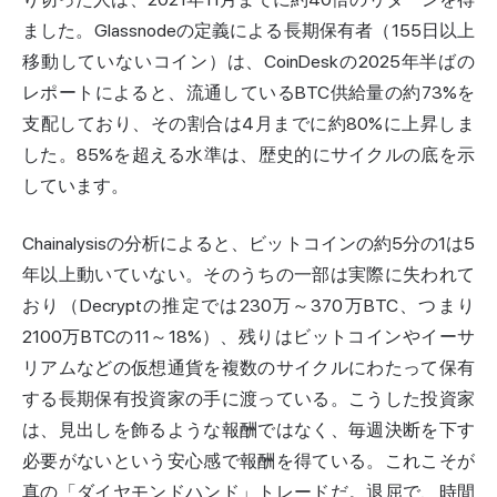
ました。Glassnodeの定義による長期保有者（155日以上
移動していないコイン）は、CoinDeskの2025年半ばの
レポートによると、流通しているBTC供給量の約73%を
支配しており、その割合は4月までに約80%に上昇しま
した。85%を超える水準は、歴史的にサイクルの底を示
しています。
Chainalysisの
分析
によると、ビットコインの約5分の1は5
年以上動いていない。そのうちの一部は実際に失われて
おり（Decryptの推定では230万～370万BTC、つまり
2100万BTCの11～18%）、残りはビットコインやイーサ
リアムなどの仮想通貨を複数のサイクルにわたって保有
する長期保有投資家の手に渡っている。こうした投資家
は、見出しを飾るような報酬ではなく、毎週決断を下す
必要がないという安心感で報酬を得ている。これこそが
真の「ダイヤモンドハンド」トレードだ。退屈で、時間