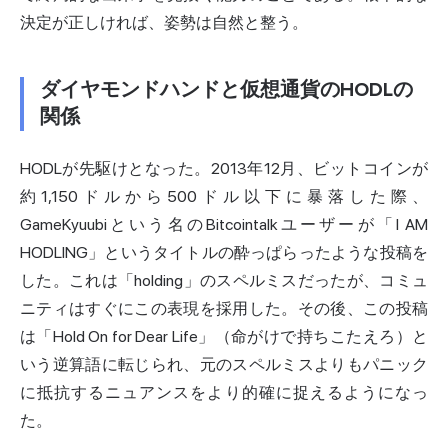
決定が正しければ、姿勢は自然と整う。
ダイヤモンドハンドと仮想通貨のHODLの
関係
HODLが先駆けとなった。2013年12月、ビットコインが
約1,150ドルから500ドル以下に暴落した際、
GameKyuubiという名のBitcointalkユーザーが「I AM
HODLING」というタイトルの酔っぱらったような投稿を
した。これは「holding」のスペルミスだったが、コミュ
ニティはすぐにこの表現を採用した。その後、この投稿
は「Hold On for Dear Life」（命がけで持ちこたえろ）と
いう逆算語に転じられ、元のスペルミスよりもパニック
に抵抗するニュアンスをより的確に捉えるようになっ
た。