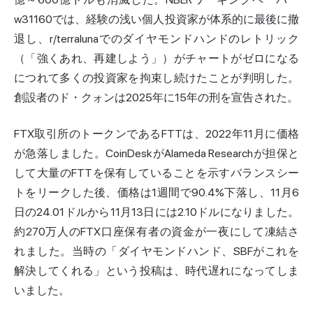
w31160では、経験の浅い個人投資家が体系的に最後に撤
退し、r/terralunaでのダイヤモンドハンドのレトリック
（「強くあれ、再建しよう」）がチャートがゼロになる
につれて多くの投資家を拘束し続けたことが判明した。
創設者のド・クォンは2025年に15年の刑を宣告された。
FTX取引所のトークンであるFTTは、2022年11月に価格
が急落しました。CoinDeskがAlameda Researchが担保と
して大量のFTTを保有していることを示すバランスシー
トをリークした後、価格は1週間で90.4%下落し、11月6
日の24.01ドルから11月13日には2.10ドルになりました。
約270万人のFTX口座保有者の資金が一夜にして凍結さ
れました。当時の「ダイヤモンドハンド、SBFがこれを
解決してくれる」という投稿は、時代遅れになってしま
いました。