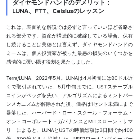
ダイヤモンドハンドのデメリット：
LUNA、FTT、Celsiusのレッスン
これは、表面的な解説では必ずと言っていいほど省略さ
れる部分です。資産が構造的に破綻している場合、保有
し続けることは美徳とは言えず、ダイヤモンドハンドの
ミームは、個人投資家が被った最悪の損失のいくつかを
感情的に覆い隠す役割を果たしました。
Terra/LUNA、2022年5月。LUNAは4月初旬には80ドル近
くで取引されていた。5月中旬までに、UST
ステーブル
コイン
がペッグを失い、アルゴリズムによるミントバー
ンメカニズムが解除された後、価格は1セント未満にまで
暴落した。ハーバード・ロー・スクール・フォーラム・
オン・コーポレート・ガバナンスとMITスローン・サマ
リーによると、LUNAとUSTの時価総額は3日間で約400
億～600億ドルも消滅した。NBERワーキングペーパー