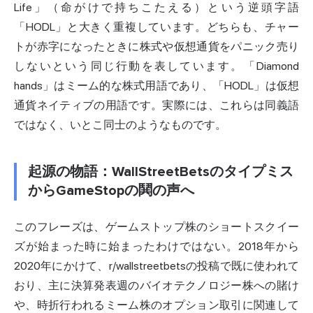
Life」（命がけで持ちこたえる）という逆頭字語
「HODL」と大きく重複しています。どちらも、チャー
トが赤字になったときに株式や仮想通貨をパニック売り
しないという同じ行動を表しています。「Diamond
hands」はミーム的な株式用語であり、「HODL」は仮想
通貨ネイティブの用語です。実際には、これらは同義語
ではなく、いとこ同士のようなものです。
起源の物語：WallStreetBetsのタイプミス
からGameStopの鬨の声へ
このフレーズは、
ゲームストップ
株のショートスクイー
ズが始まった時に始まったわけではない。2018年から
2020年にかけて、r/wallstreetbetsの投稿で既に使われて
おり、主に決算発表週のバイオテクノロジー株への賭け
や、時折行われる
ミーム株
のオプション取引に関連して