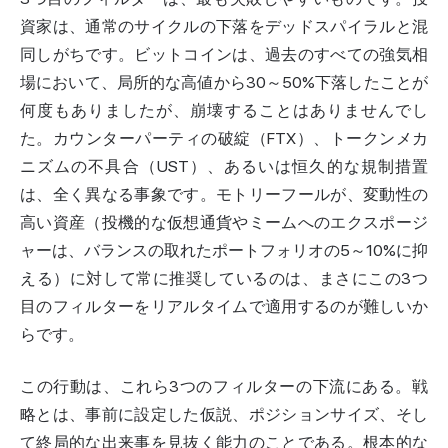
資家は、通常のサイクルの下落をデッドスパイラルと混
同しがちです。ビットコインは、過去のすべての強気相
場において、局所的な高値から30～50%下落したことが
何度もありましたが、崩壊することはありませんでし
た。カウンターパーティの破綻（FTX）、トークンメカ
ニズムの不具合（UST）、あるいは恒久的な規制措置
は、全く異なる事象です。モトリーフールが、変動性の
高い資産（投機的な仮想通貨やミームへのエクスポージ
ャーは、バランスの取れたポートフォリオの5～10%に抑
える）に対して常に推奨しているのは、まさにこの3つ
目のフィルターをリアルタイムで適用するのが難しいか
らです。
この行動は、これら3つのフィルターの下流にある。戦
略とは、事前に設定した仮説、ポジションサイズ、そし
て終局的な出来事を見抜く能力のことである。根本的な