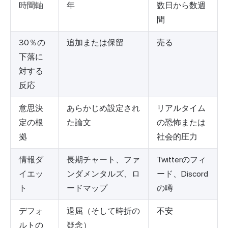
時間軸
年
数日から数週
間
30％の
追加または保留
売る
下落に
対する
反応
意思決
あらかじめ設定され
リアルタイム
定の根
た論文
の恐怖または
拠
社会的圧力
情報ダ
長期チャート、ファ
Twitterのフィ
イエッ
ンダメンタルズ、ロ
ード、Discord
ト
ードマップ
の噂
デフォ
退屈（そして時折の
不安
ルトの
疑念）