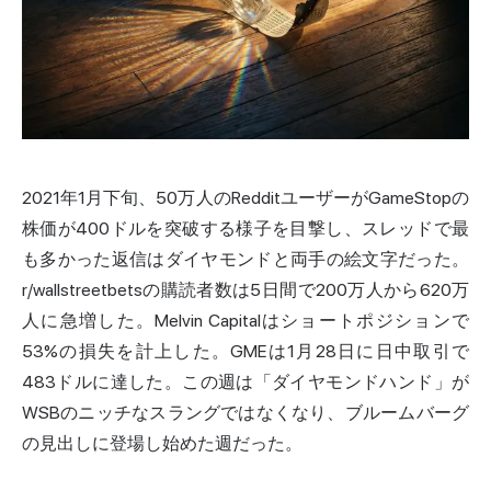
2021年1月下旬、50万人のRedditユーザーがGameStopの
株価が400ドルを突破する様子を目撃し、スレッドで最
も多かった返信はダイヤモンドと両手の絵文字だった。
r/wallstreetbetsの購読者数は5日間で200万人から620万
人に急増した。Melvin Capitalはショートポジションで
53%の損失を計上した。GMEは1月28日に日中取引で
483ドルに達した。この週は「ダイヤモンドハンド」が
WSBのニッチな
スラング
ではなくなり、ブルームバーグ
の見出しに登場し始めた週だった。