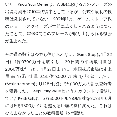
いた。Know Your Memeは、WSBにおけるこのフレーズの
出現時期を2010年代後半としているが、公式な最初の投
稿は発見されていない。2021年1月、ゲームストップ株
のショートスクイーズが世間に広く知られるようになっ
たことで、CNBCでこのフレーズが取り上げられる機会
が生まれた。
その週の数字は今でも信じられない。GameStopは1月22
日に1億9700万株を取引し、30日間の平均取引量は
2980万株だった。1月27日までに、米国株式市場は史上
最高の取引量244億8000万株を記録した。
r/wallstreetbetsは1月28日だけで約100万人の新規登録者
を獲得した。DeepF
*
ingValueというアカウントで投稿し
ていたKeith Gillは、5万3000ドルのGME株を2024年6月
には5億8500万ドルを超える巨額の富に変えた。これは
ひるまなかったことの教科書通りの報酬だ。