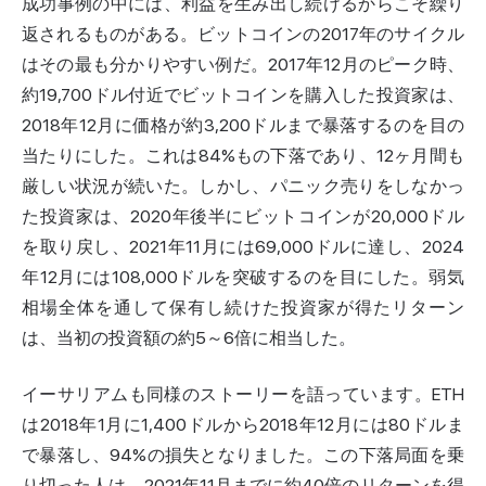
成功事例の中には、利益を生み出し続けるからこそ繰り
返されるものがある。ビットコインの2017年のサイクル
はその最も分かりやすい例だ。2017年12月のピーク時、
約19,700ドル付近でビットコインを購入した投資家は、
2018年12月に価格が約3,200ドルまで暴落するのを目の
当たりにした。これは84%もの下落であり、12ヶ月間も
厳しい状況が続いた。しかし、パニック売りをしなかっ
た投資家は、2020年後半にビットコインが20,000ドル
を取り戻し、2021年11月には69,000ドルに達し、2024
年12月には108,000ドルを突破するのを目にした。弱気
相場全体を通して保有し続けた投資家が得たリターン
は、当初の投資額の約5～6倍に相当した。
イーサリアムも同様のストーリーを語っています。ETH
は2018年1月に1,400ドルから2018年12月には80ドルま
で暴落し、94%の損失となりました。この下落局面を乗
り切った人は、2021年11月までに約40倍のリターンを得