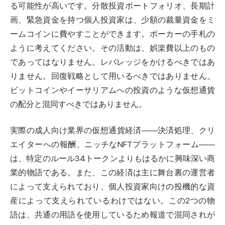
る可能性が高いです。分散投資ポートフォリオ、長期計
画、緊急資金を持つ個人投資家は、少額の裁量資金をミ
ームコインに費やすことができます。ポーカーの手札の
ように考えてください。その活動は、娯楽費以上のもの
であってはなりません。レバレッジをかけるべきではあ
りません。回復戦略として用いるべきではありません。
ビットコインやイーサリアムへの投資のような仮想通貨
の配分と混同すべきではありません。
実際の成人向け業界の仮想通貨経済――決済処理、クリ
エイターへの報酬、ニッチなNFTプラットフォーム――
は、特定のルール34トークンよりもはるかに興味深い商
業的物語である。また、この経済は主に舞台裏の運営者
によって支えられており、個人投資家向けの投機的な資
産によって支えられているわけではない。この2つの物
語は、共通の用語を使用しているため報道で混同されが