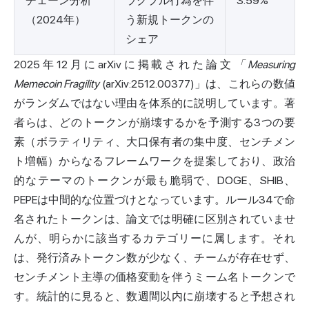
チェーン分析
ラグプル行為を伴
3.59%
（2024年）
う新規トークンの
シェア
2025年12月にarXivに掲載された論文
「Measuring
Memecoin Fragility
(arXiv:2512.00377)」は、これらの数値
がランダムではない理由を体系的に説明しています。著
者らは、どのトークンが崩壊するかを予測する3つの要
素（ボラティリティ、大口保有者の集中度、センチメン
ト増幅）からなるフレームワークを提案しており、政治
的なテーマのトークンが最も脆弱で、DOGE、SHIB、
PEPEは中間的な位置づけとなっています。ルール34で命
名されたトークンは、論文では明確に区別されていませ
んが、明らかに該当するカテゴリーに属します。それ
は、発行済みトークン数が少なく、チームが存在せず、
センチメント主導の価格変動を伴うミーム名トークンで
す。統計的に見ると、数週間以内に崩壊すると予想され