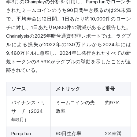
年3月のChainplayの分析を引用し、Pump.funでローンチ
されたミームコインのうち90日間生き残るのは2%未満
で、平均寿命は12日間、1日あたり約10,000件のローン
チに対し、1日あたり9,900件の消滅があると報告した。
Chainalysisの2025年暗号通貨犯罪レポートでは、ラグプ
ルによる損失が2022年の130万ドルから2024年には
9,480万ドルに急増し、2024年に発行されたすべての新
規トークンの3.59%がラグプルの挙動を示したことが追
跡されている。
ソース
メトリック
番号
バイナンス・リ
ミームコインの失
約97%
サーチ（2024
敗率
年8月）
Pump.fun
90日生存率
2%未満