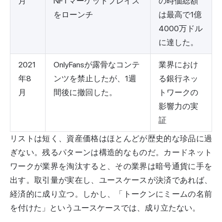
月
NFTマーケットプレイス
の時価総額
をローンチ
は最高で1億
4000万ドル
に達した。
2021
OnlyFansが露骨なコンテ
業界におけ
年8
ンツを禁止したが、1週
る銀行ネッ
月
間後に撤回した。
トワークの
影響力の実
証
リストは短く、資産価格はほとんどが歴史的な珍品に過
ぎない。残るパターンは構造的なものだ。カードネット
ワークが業界を淘汰すると、その業界は暗号通貨に手を
出す。取引量が実在し、ユースケースが決済であれば、
経済的に成り立つ。しかし、「トークンにミームの名前
を付けた」というユースケースでは、成り立たない。