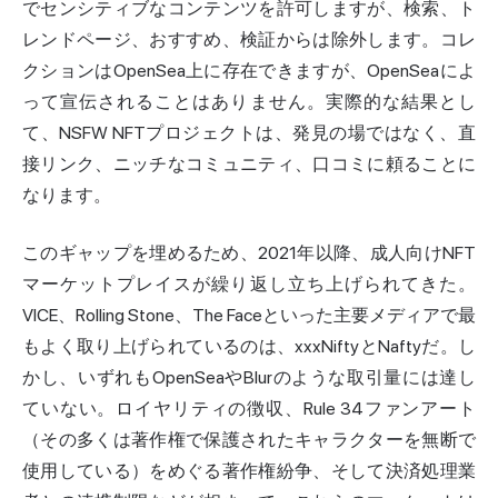
でセンシティブなコンテンツを許可しますが、検索、ト
レンドページ、おすすめ、検証からは除外します。コレ
クションはOpenSea上に存在できますが、OpenSeaによ
って宣伝されることはありません。実際的な結果とし
て、NSFW NFTプロジェクトは、発見の場ではなく、直
接リンク、ニッチなコミュニティ、口コミに頼ることに
なります。
このギャップを埋めるため、2021年以降、成人向けNFT
マーケットプレイスが繰り返し立ち上げられてきた。
VICE、Rolling Stone、The Faceといった主要メディアで最
もよく取り上げられているのは、xxxNiftyとNaftyだ。し
かし、いずれもOpenSeaやBlurのような取引量には達し
ていない。ロイヤリティの徴収、Rule 34ファンアート
（その多くは著作権で保護されたキャラクターを無断で
使用している）をめぐる著作権紛争、そして決済処理業