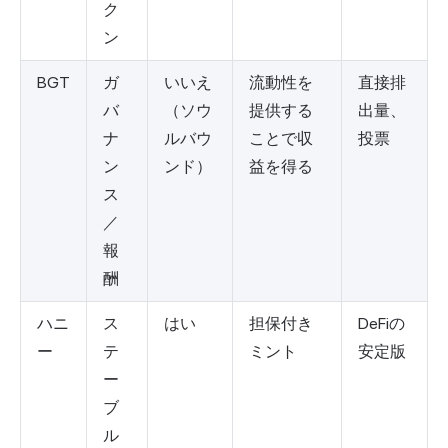
ク
ン
BGT
ガ
いいえ
流動性を
直接排
バ
（ソウ
提供する
出量、
ナ
ルバウ
ことで収
投票
ン
ンド）
益を得る
ス
／
報
酬
ハニ
ス
はい
担保付き
DeFiの
ー
テ
ミント
安定版
ー
ブ
ル