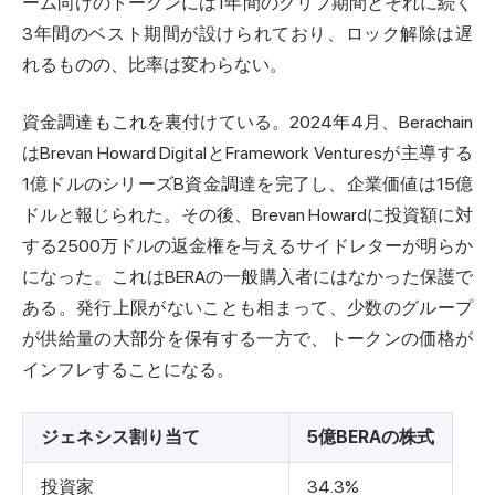
ーム向けのトークンには1年間のクリフ期間とそれに続く
3年間のベスト期間が設けられており、ロック解除は遅
れるものの、比率は変わらない。
資金調達もこれを裏付けている。2024年4月、Berachain
はBrevan Howard DigitalとFramework Venturesが主導する
1億ドルのシリーズB資金
調達を完了し、企業価値は15億
ドルと報じられた。その後、Brevan Howardに投資額に対
する2500万ドルの返金権を与えるサイドレターが明らか
になった。これはBERAの一般購入者にはなかった保護で
ある。発行上限がないことも相まって、少数のグループ
が供給量の大部分を保有する一方で、トークンの価格が
インフレすることになる。
ジェネシス割り当て
5億BERAの株式
投資家
34.3%