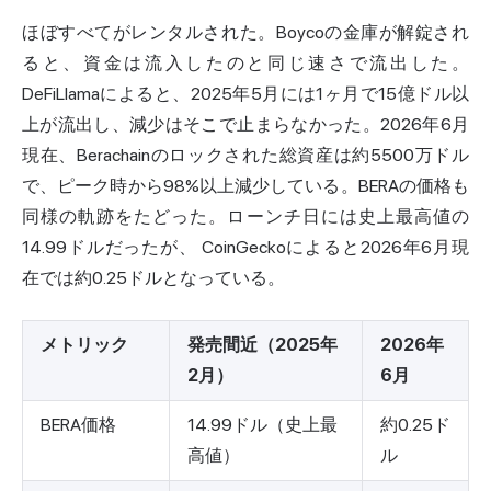
ほぼすべてがレンタルされた。Boycoの金庫が解錠され
ると、資金は流入したのと同じ速さで流出した。
DeFiLlama
に
よると、2025年5月には1ヶ月で15億ドル以
上が流出し、減少はそこで止まらなかった。2026年6月
現在、Berachainのロックされた総資産は約5500万ドル
で、ピーク時から98%以上減少している。BERAの価格も
同様の軌跡をたどった。ローンチ日には史上最高値の
14.99ドルだったが、
CoinGeckoによると
2026年6月現
在では約0.25ドルとなっている。
メトリック
発売間近（2025年
2026年
2月）
6月
BERA価格
14.99ドル（史上最
約0.25ド
高値）
ル