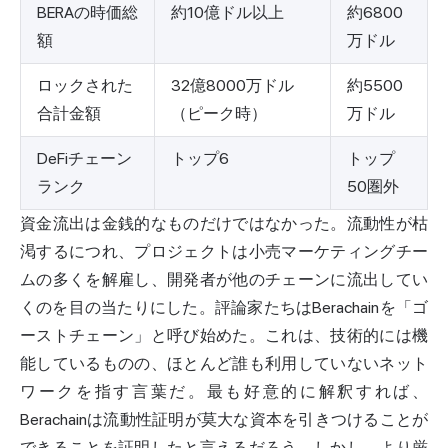
BERAの時価総
約10億ドル以上
約6800
額
万ドル
ロックされた
32億8000万ドル
約5500
合計金額
（ピーク時）
万ドル
DeFiチェーン
トップ6
トップ
ランク
50圏外
資金流出は金銭的なものだけではなかった。流動性が枯
渇するにつれ、プロジェクトは小売マーケティングチー
ムの多くを解雇し、開発者が他のチェーンに流出してい
くのを目の当たりにした。評論家たちはBerachainを「ゴ
ーストチェーン」と呼び始めた。これは、技術的には機
能しているものの、ほとんど誰も利用していないネット
ワークを指す言葉だ。最も好意的に解釈すれば、
Berachainは流動性証明が莫大な資本を引きつけることが
できることを証明したと言えるだろう。しかし、より厳