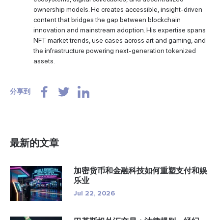
ownership models. He creates accessible, insight-driven
content that bridges the gap between blockchain
innovation and mainstream adoption. His expertise spans
NFT market trends, use cases across art and gaming, and
the infrastructure powering next-generation tokenized
assets.
分享到
最新的文章
加密货币和金融科技如何重塑支付和娱
乐业
Jul 22, 2026