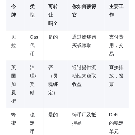
令
类
可转
你如何获得
主要工
牌
型
让
它
作
吗？
贝
Gas
是的
通过燃烧购
支付费
拉
代
买或赚取
用，交
币
易
英
治
否
通过提供流
直接排
国
理/
（灵
动性来赚取
放，投
加
奖
魂绑
收益
票
冕
励
定）
街
蜂
稳
是的
铸币厂及抵
DeFi
蜜
定
押品
的稳定
币
单元