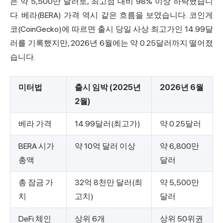
은 약 5,500만 달러로, 최고점 대비 98% 이상 하락했습니
다. 베라(BERA) 가격 역시 같은 흐름을 보였습니다.
코인게
코(CoinGecko)에 따르면
출시 당일 사상 최고가인 14.99달
러를 기록했지만, 2026년 6월에는 약 0.25달러까지 떨어졌
습니다.
미터법
출시 임박 (2025년
2026년 6월
2월)
베라 가격
14.99달러(최고가)
약 0.25달러
BERA 시가
약 10억 달러 이상
약 6,800만
총액
달러
총 잠금 가
32억 8천만 달러(최
약 5,500만
치
고치)
달러
DeFi 체인
상위 6개
상위 50위권