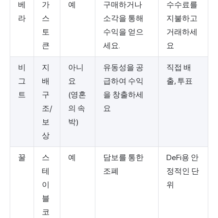
베
가
예
구매하거나
수수료를
라
스
소각을 통해
지불하고
토
수익을 얻으
거래하세
큰
세요.
요
비
지
아니
유동성을 공
직접 배
그
배
요
급하여 수익
출, 투표
트
구
(영혼
을 창출하세
조/
의 속
요
보
박)
상
꿀
스
예
담보를 통한
DeFi용 안
테
조폐
정적인 단
이
위
블
코