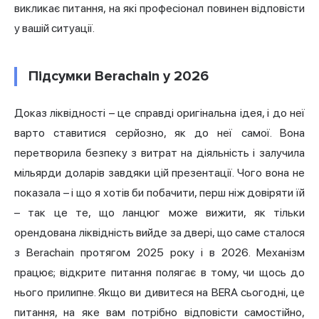
викликає питання, на які професіонал повинен відповісти
у вашій ситуації.
Підсумки Berachain у 2026
Доказ ліквідності – це справді оригінальна ідея, і до неї
варто ставитися серйозно, як до неї самої. Вона
перетворила безпеку з витрат на діяльність і залучила
мільярди доларів завдяки цій презентації. Чого вона не
показала – і що я хотів би побачити, перш ніж довіряти їй
– так це те, що ланцюг може вижити, як тільки
орендована ліквідність вийде за двері, що саме сталося
з Berachain протягом 2025 року і в 2026. Механізм
працює; відкрите питання полягає в тому, чи щось до
нього прилипне. Якщо ви дивитеся на BERA сьогодні, це
питання, на яке вам потрібно відповісти самостійно,