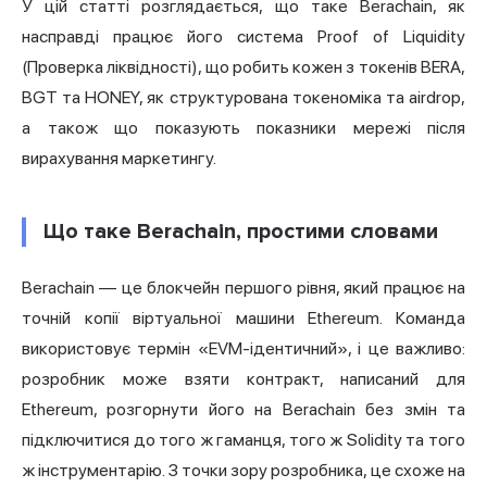
У цій статті розглядається, що таке Berachain, як
насправді працює його система Proof of Liquidity
(Проверка ліквідності), що робить кожен з токенів BERA,
BGT та HONEY, як структурована токеноміка та airdrop,
а також що показують показники мережі після
вирахування маркетингу.
Що таке Berachain, простими словами
Berachain — це блокчейн першого рівня, який працює на
точній копії віртуальної машини Ethereum. Команда
використовує термін «EVM-ідентичний», і це важливо:
розробник може взяти контракт, написаний для
Ethereum, розгорнути його на Berachain без змін та
підключитися до того ж гаманця, того ж Solidity та того
ж інструментарію. З точки зору розробника, це схоже на