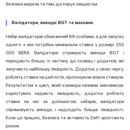
безпеки мережі та тим, що керує ланцюгом.
Валідатори, викиди BGT та маховик
Набір валідаторів обмежений 69 особами, а для запуску
одного з них потрібна мінімальна ставка у розмірі 250
000 BERA. Валідатори отримують викиди BGT і
передають більшу їх частину до сховищ і додатків, які
залучають найбільшу ліквідність. Додатки, у свою чергу,
роблять ставки на цей потік, пропонуючи власні стимули.
Результатом є цикл, який команда називає маховиком:
користувачі надають ліквідність, додатки роблять
ставки на неї за допомогою хабарів, валідатори
спрямовують викиди, і надходить більше ліквідності.
Коли це працює, безпека та активність DeFi зростають
разом.