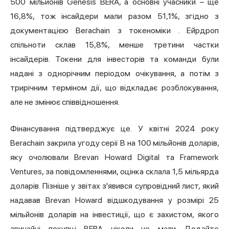
500 мільйонів Genesis BERA, а основні учасники – ще
16,8%, тож інсайдери мали разом 51,1%,
згідно з
документацією Berachain з токеноміки
. Ейрдроп
спільноти склав 15,8%, менше третини частки
інсайдерів. Токени для інвесторів та команди були
надані з однорічним періодом очікування, а потім з
трирічним терміном дії, що відкладає розблокування,
але не змінює співвідношення.
Фінансування підтверджує це. У квітні 2024 року
Berachain закрила угоду
серії B на 100 мільйонів доларів,
яку очолювали Brevan Howard Digital та Framework
Ventures, за повідомленнями, оцінка склала 1,5 мільярда
доларів. Пізніше у звітах з'явився супровідний лист, який
надавав Brevan Howard відшкодування у розмірі 25
мільйонів доларів на інвестиції, що є захистом, якого
звичайні покупці BERA ніколи не мали. Додайте