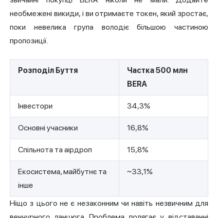
необмежені викиди, і ви отримаєте токен, який зростає,
поки невелика група володіє більшою частиною
пропозиції.
Розподіл Буття
Частка 500 млн
BERA
Інвестори
34,3%
Основні учасники
16,8%
Спільнота та аірдроп
15,8%
Екосистема, майбутнє та
~33,1%
інше
Ніщо з цього не є незаконним чи навіть незвичним для
венчурного ланцюга. Проблема полягає у відставанні