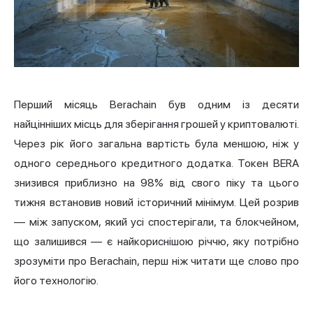
Перший місяць Berachain був одним із десяти
найцінніших місць для зберігання грошей у криптовалюті.
Через рік його загальна вартість була меншою, ніж у
одного середнього кредитного додатка. Токен BERA
знизився приблизно на 98% від свого піку та цього
тижня встановив новий історичний мінімум. Цей розрив
— між запуском, який усі спостерігали, та блокчейном,
що залишився — є найкориснішою річчю, яку потрібно
зрозуміти про Berachain, перш ніж читати ще слово про
його технологію.