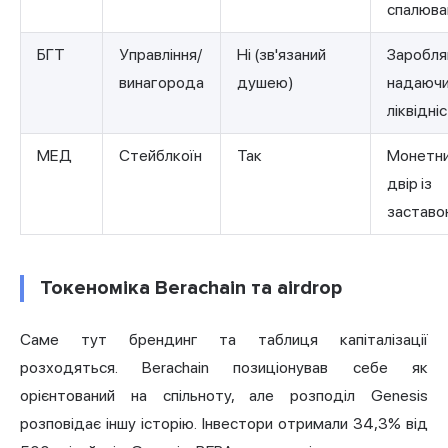
спалюва
БГТ
Управління/
Ні (зв'язаний
Заробля
винагорода
душею)
надаюч
ліквідні
МЕД
Стейблкоїн
Так
Монетн
двір із
застав
Токеноміка Berachain та airdrop
Саме тут брендинг та таблиця капіталізації
розходяться. Berachain позиціонував себе як
орієнтований на спільноту, але розподіл Genesis
розповідає іншу історію. Інвестори отримали 34,3% від