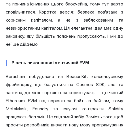
та причина існування цього блокчейна, тому тут варто
сповільнитися. Коротка версія: безпека пов'язана з
корисним капіталом, а не з заблокованим та
невикористаним капіталом. Ця елегантна ідея має одну
заковику, яку більшість пояснень пропускають, і ми до
неї ще дійдемо.
Рівень виконання: ідентичний EVM
Berachain побудовано на BeaconKit, консенсусному
фреймворку, що базується на Cosmos SDK, але та
частина, до якої торкаються користувачі, — це чистий
Ethereum. EVM відтворюється байт за байтом, тому
MetaMask, Foundry та існуючі контракти Solidity
працюють без змін. Це свідомий вибір. Замість того, щоб
просити розробників вивчати нову мову програмування