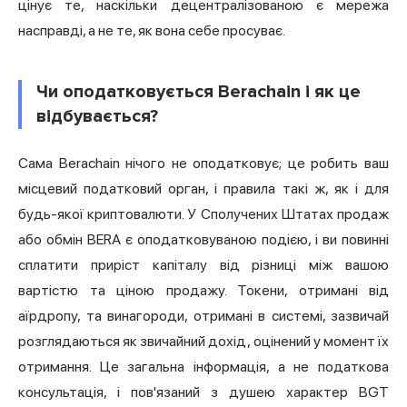
цінує те, наскільки децентралізованою є мережа
насправді, а не те, як вона себе просуває.
Чи оподатковується Berachain і як це
відбувається?
Сама Berachain нічого не оподатковує; це робить ваш
місцевий податковий орган, і правила такі ж, як і для
будь-якої криптовалюти. У Сполучених Штатах продаж
або обмін BERA є оподатковуваною подією, і ви повинні
сплатити приріст капіталу від різниці між вашою
вартістю та ціною продажу. Токени, отримані від
аїрдропу, та винагороди, отримані в системі, зазвичай
розглядаються як звичайний дохід, оцінений у момент їх
отримання. Це загальна інформація, а не податкова
консультація, і пов'язаний з душею характер BGT