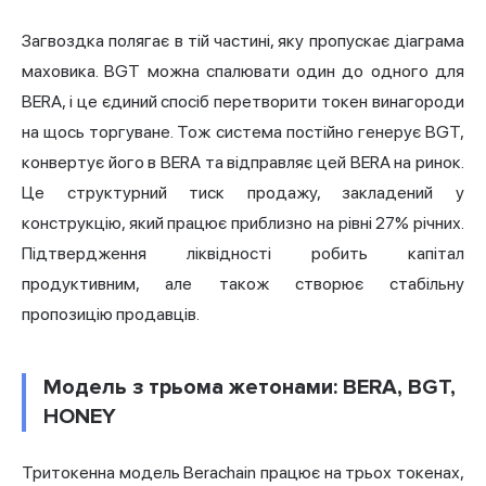
Загвоздка полягає в тій частині, яку пропускає діаграма
маховика. BGT можна спалювати один до одного для
BERA, і це єдиний спосіб перетворити токен винагороди
на щось торгуване. Тож система постійно генерує BGT,
конвертує його в BERA та відправляє цей BERA на ринок.
Це структурний тиск продажу, закладений у
конструкцію, який працює приблизно на рівні 27% річних.
Підтвердження ліквідності робить капітал
продуктивним, але також створює стабільну
пропозицію продавців.
Модель з трьома жетонами: BERA, BGT,
HONEY
Тритокенна модель Berachain працює на трьох токенах,