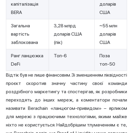
капіталізація
доларів
BERA
США
Загальна
3,28 млрд
~55 млн
вартість
доларів США
доларів
заблокована
(пік)
США
Ранг ланцюжка
Топ-6
Поза
DeFi
топ-50
Відтік був не лише фінансовим. Зі зменшенням ліквідності
проєкт скоротив значну частину своєї команди
роздрібного маркетингу та спостерігав, як розробники
переходять до інших мереж, а коментатори почали
називати Berachain «ланцюгом-привидом» – ярликом
для мережі з працюючими технологіями, якими майже
ніхто не користується. Найдобрішим тлумаченням є те,