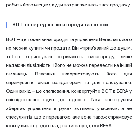
робить його місцем, куди потрапляє весь тиск продажу.
BGT: непередані винагороди та голоси
BGT – це токен винагороди та управління Berachain, його
не можна купити чи продати. Він «прив'язаний до душі»,
тобто користувачі отримують винагороду, лише
надаючи ліквідність, і його не можна перевести на інший
гаманець. Власники використовують його для
спрямування емісії валідаторам та для голосування.
Один вихід – це спалювання: конвертуйте BGT в BERA у
співвідношенні один до одного. Така конструкція
зберігає управління в руках активних учасників, а не
спекулянтів, що є перевагою, але вона також спрямовує
кожну винагороду назад на тиск продажу BERA.