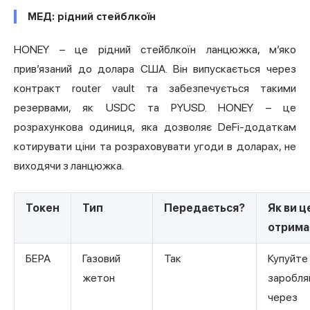
МЕД: рідний стейблкоїн
HONEY – це рідний стейблкоїн ланцюжка, м’яко
прив’язаний до долара США. Він випускається через
контракт router vault та забезпечується такими
резервами, як USDC та PYUSD. HONEY – це
розрахункова одиниця, яка дозволяє DeFi-додаткам
котирувати ціни та розраховувати угоди в доларах, не
виходячи з ланцюжка.
Токен
Тип
Передається?
Як ви ц
отрима
БЕРА
Газовий
Так
Купуйте
жетон
заробля
через