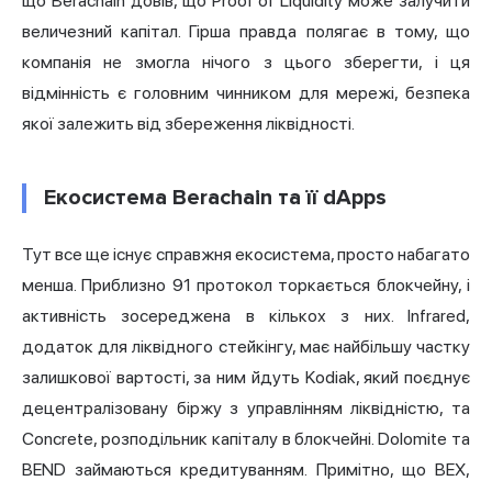
що Berachain довів, що Proof of Liquidity може залучити
величезний капітал. Гірша правда полягає в тому, що
компанія не змогла нічого з цього зберегти, і ця
відмінність є головним чинником для мережі, безпека
якої залежить від збереження ліквідності.
Екосистема Berachain та її dApps
Тут все ще існує справжня екосистема, просто набагато
менша. Приблизно 91 протокол торкається блокчейну, і
активність зосереджена в кількох з них. Infrared,
додаток для ліквідного стейкінгу, має найбільшу частку
залишкової вартості, за ним йдуть Kodiak, який поєднує
децентралізовану біржу з управлінням ліквідністю, та
Concrete, розподільник капіталу в блокчейні. Dolomite та
BEND займаються кредитуванням. Примітно, що BEX,