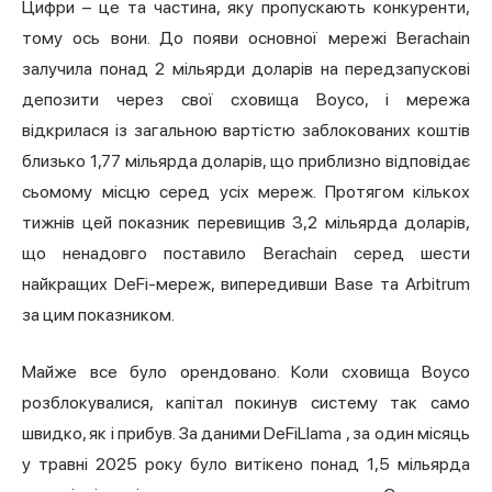
Цифри – це та частина, яку пропускають конкуренти,
тому ось вони. До появи основної мережі Berachain
залучила понад 2 мільярди доларів на передзапускові
депозити через свої сховища Boyco, і мережа
відкрилася із
загальною вартістю заблокованих коштів
близько 1,77 мільярда доларів, що приблизно відповідає
сьомому місцю серед усіх мереж. Протягом кількох
тижнів цей показник перевищив 3,2 мільярда доларів,
що ненадовго поставило Berachain серед шести
найкращих DeFi-мереж, випередивши Base та Arbitrum
за цим показником.
Майже все було орендовано. Коли сховища Boyco
розблокувалися, капітал покинув систему так само
швидко, як і прибув. За даними
DeFiLlama
, за один місяць
у травні 2025 року було витікено понад 1,5 мільярда