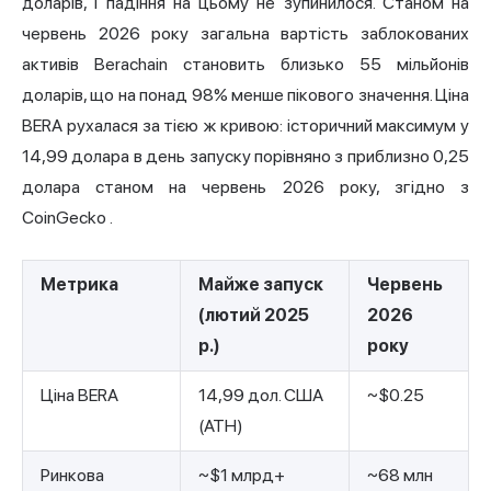
доларів, і падіння на цьому не зупинилося. Станом на
червень 2026 року загальна вартість заблокованих
активів Berachain становить близько 55 мільйонів
доларів, що на понад 98% менше пікового значення. Ціна
BERA рухалася за тією ж кривою: історичний максимум у
14,99 долара в день запуску порівняно з приблизно 0,25
долара станом на червень 2026 року,
згідно з
CoinGecko
.
Метрика
Майже запуск
Червень
(лютий 2025
2026
р.)
року
Ціна BERA
14,99 дол. США
~$0.25
(ATH)
Ринкова
~$1 млрд+
~68 млн