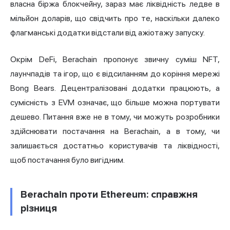
власна біржа блокчейну, зараз має ліквідність ледве в
мільйон доларів, що свідчить про те, наскільки далеко
флагманські додатки відстали від ажіотажу запуску.
Окрім DeFi, Berachain пропонує звичну суміш NFT,
лаунчпадів та ігор, що є відсиланням до коріння мережі
Bong Bears. Децентралізовані додатки працюють, а
сумісність з EVM означає, що більше можна портувати
дешево. Питання вже не в тому, чи можуть розробники
здійснювати постачання на Berachain, а в тому, чи
залишається достатньо користувачів та ліквідності,
щоб постачання було вигідним.
Berachain проти Ethereum: справжня
різниця