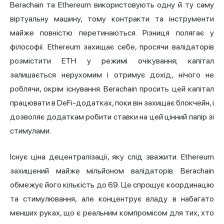
Berachain та Ethereum використовують одну й ту саму
віртуальну машину, тому контракти та інструменти
майже повністю перетинаються. Різниця полягає у
філософії. Ethereum захищає себе, просячи валідаторів
розмістити ETH у режимі очікування; капітал
залишається нерухомим і отримує дохід, нічого не
роблячи, окрім існування. Berachain просить цей капітал
працювати в DeFi-додатках, поки він захищає блокчейн, і
дозволяє додаткам робити ставки на цей цінний папір зі
стимулами.
Існує ціна децентралізації, яку слід зважити. Ethereum
захищений майже мільйоном валідаторів. Berachain
обмежує його кількість до 69. Це спрощує координацію
та стимулювання, але концентрує владу в набагато
менших руках, що є реальним компромісом для тих, хто