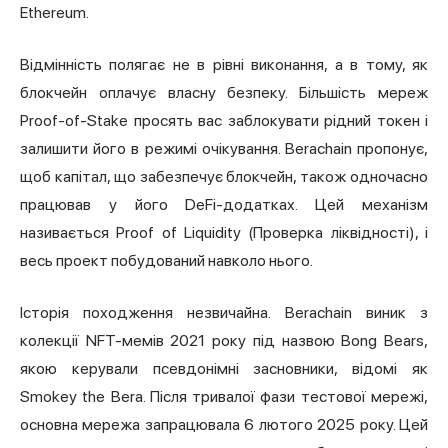
Ethereum.
Відмінність полягає не в рівні виконання, а в тому, як
блокчейн оплачує власну безпеку. Більшість мереж
Proof-of-Stake просять вас заблокувати рідний токен і
залишити його в режимі очікування. Berachain пропонує,
щоб капітал, що забезпечує блокчейн, також одночасно
працював у його DeFi-додатках. Цей механізм
називається Proof of Liquidity (Проверка ліквідності), і
весь проект побудований навколо нього.
Історія походження незвичайна. Berachain виник з
колекції NFT-мемів 2021 року під назвою Bong Bears,
якою керували псевдонімні засновники, відомі як
Smokey the Bera. Після тривалої фази тестової мережі,
основна мережа запрацювала 6 лютого 2025 року. Цей