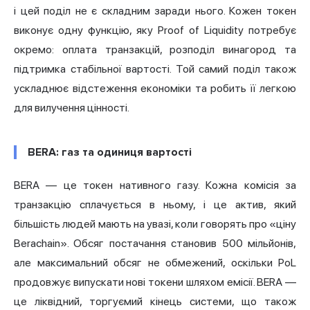
і цей поділ не є складним заради нього. Кожен токен
виконує одну функцію, яку Proof of Liquidity потребує
окремо: оплата транзакцій, розподіл винагород та
підтримка стабільної вартості. Той самий поділ також
ускладнює відстеження економіки та робить її легкою
для вилучення цінності.
BERA: газ та одиниця вартості
BERA — це токен нативного газу. Кожна комісія за
транзакцію сплачується в ньому, і це актив, який
більшість людей мають на увазі, коли говорять про «ціну
Berachain». Обсяг постачання становив 500 мільйонів,
але максимальний обсяг не обмежений, оскільки PoL
продовжує випускати нові токени шляхом емісії. BERA —
це ліквідний, торгуємий кінець системи, що також