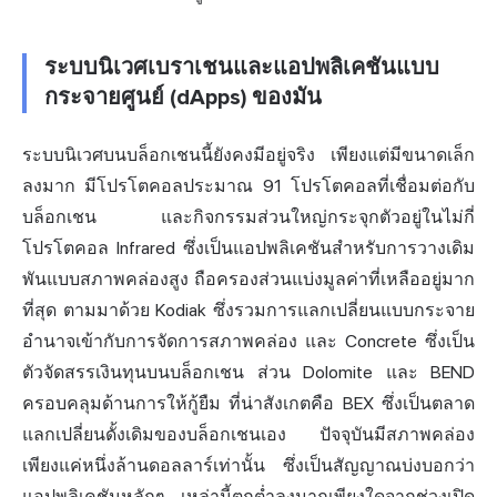
ระบบนิเวศเบราเชนและแอปพลิเคชันแบบ
กระจายศูนย์ (dApps) ของมัน
ระบบนิเวศบนบล็อกเชนนี้ยังคงมีอยู่จริง เพียงแต่มีขนาดเล็ก
ลงมาก มีโปรโตคอลประมาณ 91 โปรโตคอลที่เชื่อมต่อกับ
บล็อกเชน และกิจกรรมส่วนใหญ่กระจุกตัวอยู่ในไม่กี่
โปรโตคอล Infrared ซึ่งเป็นแอปพลิเคชันสำหรับการวางเดิม
พันแบบสภาพคล่องสูง ถือครองส่วนแบ่งมูลค่าที่เหลืออยู่มาก
ที่สุด ตามมาด้วย Kodiak ซึ่งรวมการแลกเปลี่ยนแบบกระจาย
อำนาจเข้ากับการจัดการสภาพคล่อง และ Concrete ซึ่งเป็น
ตัวจัดสรรเงินทุนบนบล็อกเชน ส่วน Dolomite และ BEND
ครอบคลุมด้านการให้กู้ยืม ที่น่าสังเกตคือ BEX ซึ่งเป็นตลาด
แลกเปลี่ยนดั้งเดิมของบล็อกเชนเอง ปัจจุบันมีสภาพคล่อง
เพียงแค่หนึ่งล้านดอลลาร์เท่านั้น ซึ่งเป็นสัญญาณบ่งบอกว่า
แอปพลิเคชันหลักๆ เหล่านี้ตกต่ำลงมากเพียงใดจากช่วงเปิด