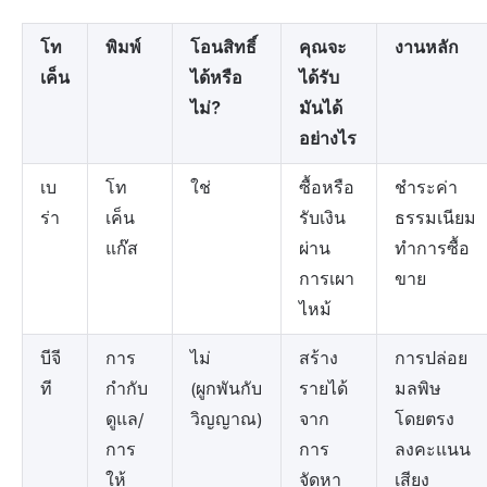
โท
พิมพ์
โอนสิทธิ์
คุณจะ
งานหลัก
เค็น
ได้หรือ
ได้รับ
ไม่?
มันได้
อย่างไร
เบ
โท
ใช่
ซื้อหรือ
ชำระค่า
ร่า
เค็น
รับเงิน
ธรรมเนียม
แก๊ส
ผ่าน
ทำการซื้อ
การเผา
ขาย
ไหม้
บีจี
การ
ไม่
สร้าง
การปล่อย
ที
กำกับ
(ผูกพันกับ
รายได้
มลพิษ
ดูแล/
วิญญาณ)
จาก
โดยตรง
การ
การ
ลงคะแนน
ให้
จัดหา
เสียง