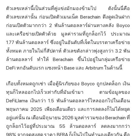
ตัวเลขเหล่านี้เป็นส่วนที่คู่แข่งมักมองข้ามไป ดังนั้นนี่คือ
ตัวเลขเหล่านั้น ก่อนเปิดตัวเมนเน็ต Berachain ดึงดูดเงินฝาก
ก่อนเปิดตัวมากกว่า 2 พันล้านดอลลาร์ผ่านทางคลัง Boyco
และเครือข่ายเปิดตัวด้วย
มูลค่ารวมที่ถูกล็อกไว้
ประมาณ
1.77 พันล้านดอลลาร์ ซึ่งอยู่ในอันดับที่เจ็ดในบรรดาเครือข่าย
ทั้งหมด ภายในไม่กี่สัปดาห์ ตัวเลขดังกล่าวพุ่งสูงกว่า 3.2 พัน
ล้านดอลลาร์ ทำให้ Berachain ขึ้นไปอยู่ในกลุ่มเครือข่าย
DeFi หกอันดับแรก แซงหน้า Base และ Arbitrum ในด้านนี้
เกือบทั้งหมดถูกเช่า เมื่อตู้นิรภัยของ Boyco ถูกปลดล็อก เงิน
ทุนก็ไหลออกไปเร็วเท่ากับที่มันเข้ามา ตามข้อมูลของ
DeFiLlama
เงินกว่า 1.5 พันล้านดอลลาร์ไหลออกไปในเดือน
พฤษภาคม 2025 เพียงเดือนเดียว และการลดลงก็ไม่ได้หยุด
อยู่แค่นั้น ณ เดือนมิถุนายน 2026 มูลค่ารวมของ Berachain ที่
ถูกล็อกไว้อยู่ที่ประมาณ 55 ล้านดอลลาร์ ลดลงมากกว่า
98% จากจุดสูงสุด ราคา BERA ก็เป็นไปในทำนองเดียวกัน คือ