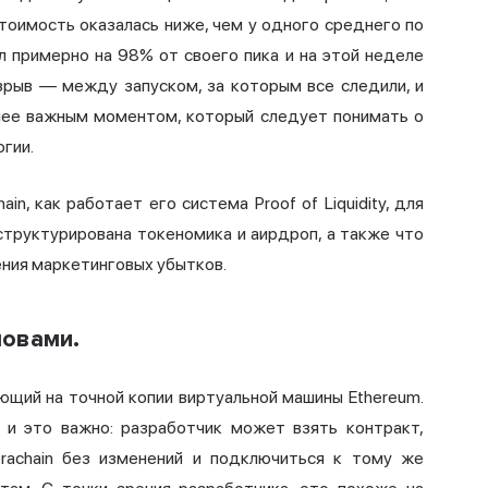
тоимость оказалась ниже, чем у одного среднего по
л примерно на 98% от своего пика и на этой неделе
зрыв — между запуском, за которым все следили, и
лее важным моментом, который следует понимать о
огии.
in, как работает его система Proof of Liquidity, для
структурирована токеномика и аирдроп, а также что
ения маркетинговых убытков.
ловами.
ающий на точной копии виртуальной машины Ethereum.
 и это важно: разработчик может взять контракт,
erachain без изменений и подключиться к тому же