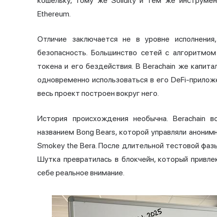
кошельку, тому же Solidity и тем же инструме
Ethereum.
Отличие заключается не в уровне исполнения
безопасность. Большинство сетей с алгоритмом
токена и его бездействия. В Berachain же капит
одновременно использоваться в его DeFi-приложен
весь проект построен вокруг него.
История происхождения необычна. Berachain 
названием Bong Bears, которой управляли анони
Smokey the Bera. После длительной тестовой фаз
Шутка превратилась в блокчейн, который привле
себе реальное внимание.