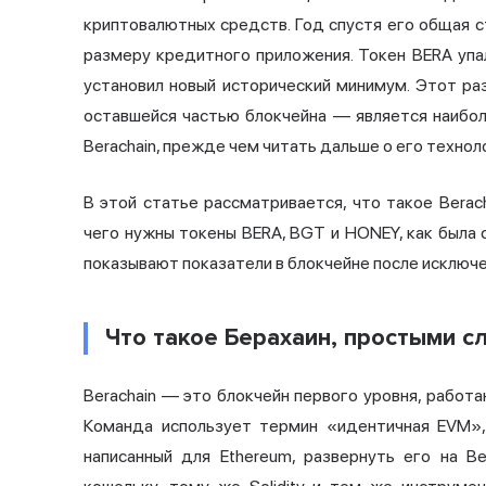
криптовалютных средств. Год спустя его общая с
размеру кредитного приложения. Токен BERA упа
установил новый исторический минимум. Этот ра
оставшейся частью блокчейна — является наибо
Berachain, прежде чем читать дальше о его технол
В этой статье рассматривается, что такое Beracha
чего нужны токены BERA, BGT и HONEY, как была 
показывают показатели в блокчейне после исключ
Что такое Берахаин, простыми с
Berachain — это блокчейн первого уровня, работ
Команда использует термин «идентичная EVM»,
написанный для Ethereum, развернуть его на B