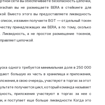
артной сети вы обеспечиваете безопасность цепочки,
erachain вы не размещаете BERA в стейкинге для
чкой. Вместо этого вы предоставляете ликвидность
 список, и взамен получаете BGT — отдельный токен
честву принадлежащих им BERA, а по тому, сколько
. Ликвидность, а не простое размещение токенов,
управляет цепочкой.
пуска одного требуется минимальная доля в 250 000
дают большую их часть в хранилища и приложения,
ожения, в свою очередь, участвуют в торгах за этот
зультате получается цикл, который команда называет
дность, приложения участвуют в торгах за нее с
и, и поступает еще больше ликвидности. Когда это