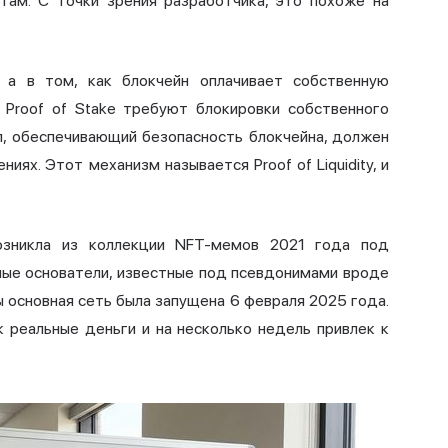
нтам. С точки зрения разработчика, это похоже на
, а в том, как блокчейн оплачивает собственную
 Proof of Stake требуют блокировки собственного
ал, обеспечивающий безопасность блокчейна, должен
иях. Этот механизм называется Proof of Liquidity, и
возникла из коллекции NFT-мемов 2021 года под
мные основатели, известные под псевдонимами вроде
ы основная сеть была запущена 6 февраля 2025 года.
к реальные деньги и на несколько недель привлек к