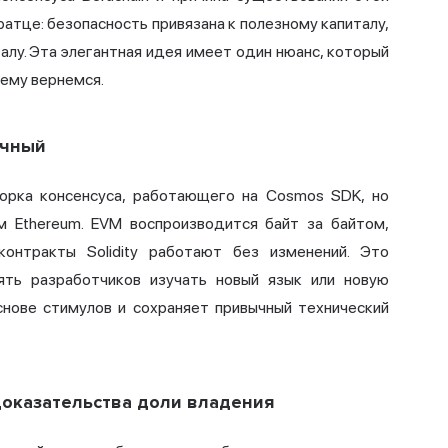
ратце: безопасность привязана к полезному капиталу,
алу. Эта элегантная идея имеет один нюанс, который
нему вернемся.
ичный
мворка консенсуса, работающего на Cosmos SDK, но
м Ethereum. EVM воспроизводится байт за байтом,
онтракты Solidity работают без изменений. Это
ять разработчиков изучать новый язык или новую
основе стимулов и сохраняет привычный технический
доказательства доли владения