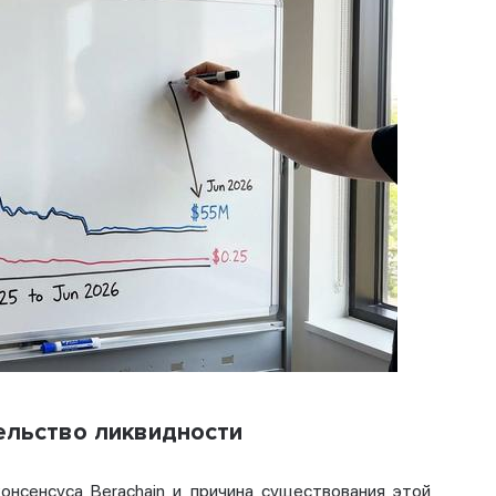
тельство ликвидности
нсенсуса Berachain и причина существования этой