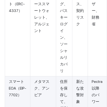
ト（ERC-
ーススマ
グ、
ス、
ザ
4337）
ートウォ
パス
契約
ー、
レット、
キー
リス
財務
アルジェ
ログ
ク
省
ント
イ
ン、
ソー
シャ
ルリ
カバ
リ
スマート
メタマス
住所
新た
Pectra
EOA（EIP-
ク、アン
を保
な攻
以降
7702）
ビア
存し
撃対
のパ
て、
象
ワー