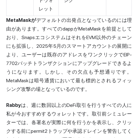
トウォ
シグ
レット
MetaMaskが
デフォルトの出発点となっているのには理
由があります。すべてのdappがMetaMaskを前提として
おり、SnapsエコシステムはそれをEVM以外のチェーン
にも拡張し、2025年5月のスマートアカウントの展開に
より、ユーザーは既存のアドレスをワンクリックでEIP-
7702バッチトランザクションにアップグレードできるよ
うになります。しかし、その欠点も予想通りです。
MetaMaskは暗号通貨において最も標的とされるフィッ
シング攻撃の場となっているのです。
Rabby
は、週に数回以上のDeFi取引を行うすべての人に
私が今おすすめするウォレットです。取引前シミュレー
ターでは、各署名が実際に何を行うかを表示し、クリッ
クする前にpermit2トラップや承認ドレインを警告してく