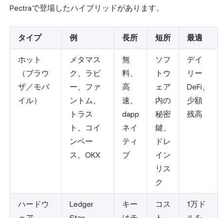
Pectraで登場したハイブリッドがあります。
タイプ
例
長所
短所
最適
ホット
メタマス
無
ソフ
デイ
（ブラウ
ク、ラビ
料、
トウ
リー
ザ／モバ
ー、ファ
高
ェア
DeFi、
イル）
ントム、
速、
内の
少額
トラス
dapp
秘密
残高
ト、コイ
ネイ
鍵、
ンベー
ティ
ドレ
ス、OKX
ブ
イン
リス
ク
ハードウ
Ledger
キー
コス
1万ド
ェア
Stax、
はチ
ト、
ルを