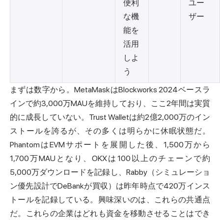
便利
ユー
な機
ザー
能を
活用
しよ
う
まずは数字から。MetaMaskはBlockworks 2024ベースラ
インで約3,000万MAUを維持しており、ここ2年間は実質
的に成長していない。Trust Walletは約2億2,000万のイン
ストールを誇るが、その多くは明らかに休眠状態だ。
PhantomはEVMサポートを展開した後、1,500万から
1,700万MAUとなり、OKXは100以上のチェーンで約
5,000万ダウンロードを記録し、Rabby（シミュレーショ
ン優先設計でDeBankが買収）は昨年時点で420万インス
トールを記録している。興味深いのは、これらの共通点
だ。これらの企業はどれも資金を移動させることはでき