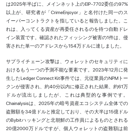
は2025年半ばに、メインネット上のEIP-7702委任の97%
以上が、研究者が「CrimeEnjoyor」と名付けた同一のス
イーパーコントラクトを指していると報告しました。こ
れは、入ってくる資産が再委任されるのを待つ自動ドレ
イン装置です。確認されたフィッシング被害の1件は、侵
害された単一のアドレスから154万ドルに達しました。
サプライチェーン攻撃は、ウォレットのセキュリティに
おけるもう一つの予測不能な要素です。2023年12月に発
生したLedger Connect Kit事件では、元従業員のNPMトー
クンが侵害され、約40分以内に修正された結果、約61万
ドルが流出しましたが、これは典型的な事例です。
Chainalysisは、2025年の暗号資産エコシステム全体での
盗難額を34億ドルと推定しており、その大半は15億ドル
のBybitハッキングと北朝鮮の工作員によるものとされる
20億2000万ドルですが、個人ウォレットの盗難額は前