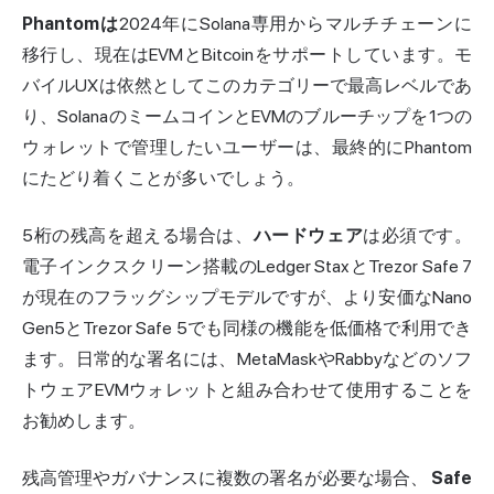
Phantomは
2024年にSolana専用からマルチチェーンに
移行し、現在はEVMとBitcoinをサポートしています。モ
バイルUXは依然としてこのカテゴリーで最高レベルであ
り、SolanaのミームコインとEVMのブルーチップを1つの
ウォレットで管理したいユーザーは、最終的にPhantom
にたどり着くことが多いでしょう。
5桁の残高を超える場合は、
ハードウェア
は必須です。
電子インクスクリーン搭載のLedger StaxとTrezor Safe 7
が現在のフラッグシップモデルですが、より安価なNano
Gen5とTrezor Safe 5でも同様の機能を低価格で利用でき
ます。日常的な署名には、MetaMaskやRabbyなどのソフ
トウェアEVMウォレットと組み合わせて使用することを
お勧めします。
残高管理やガバナンスに複数の署名が必要な場合、
Safe