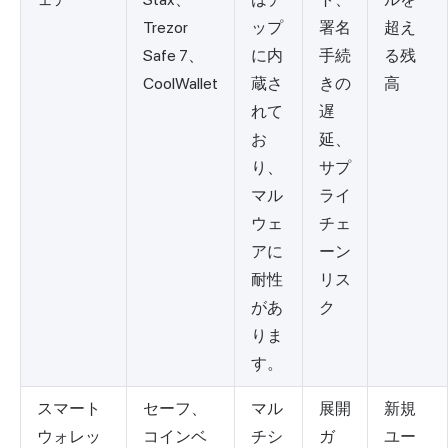
Trezor
ップ
署名
超え
Safe 7、
に内
手続
る残
CoolWallet
蔵さ
きの
高
れて
遅
お
延、
り、
サプ
マル
ライ
ウェ
チェ
アに
ーン
耐性
リス
があ
ク
りま
す。
スマート
セーフ、
マル
展開
新規
ウォレッ
コインベ
チシ
ガ
ユー