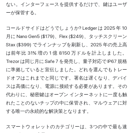
ない。インターフェースを提供するだけで、鍵はユーザ
ーが保管する。
コールドサイドはどうでしょうか?
Ledger
は 2025 年 10
月に Nano Gen5 ($179)、Flex ($249)、タッチスクリーン
Stax ($399) でラインナップを刷新し、2025 年の売上高
は前年比 31% 増の 1 億 8150 万ドルを計上しました。
Trezor は同じ月に Safe 7 を発売し、量子対応で IP67 規格
に準拠していると宣伝しました。どれを選んでもトレー
ドオフはこれまでと同じです。署名は遅くなり、デバイ
スは高価になり、電源に接続する必要があります。その
代わりに、秘密鍵はオープン インターネットに一度も触
れたことのないチップの中に保管され、マルウェアに対
する唯一の永続的な解決策となります。
スマートウォレットのカテゴリーは、3つの中で最も速