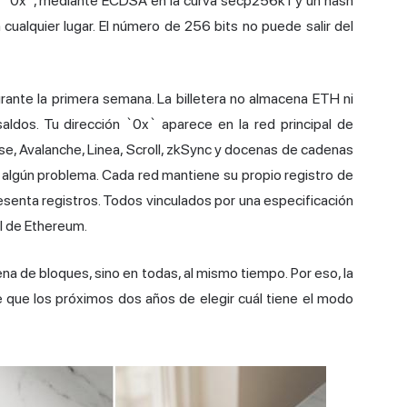
n `0x`, mediante ECDSA en la curva secp256k1 y un hash
cualquier lugar. El número de 256 bits no puede salir del
urante la primera semana. La billetera no almacena ETH ni
ldos. Tu dirección `0x` aparece en la red principal de
e, Avalanche, Linea, Scroll, zkSync y docenas de cadenas
algún problema. Cada red mantiene su propio registro de
esenta registros. Todos vinculados por una especificación
l de Ethereum.
ena de bloques, sino en todas, al mismo tiempo. Por eso, la
 que los próximos dos años de elegir cuál tiene el modo