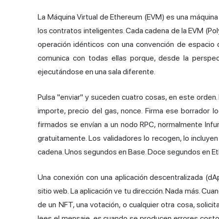
La Máquina Virtual de Ethereum (EVM) es una máquina 
los contratos inteligentes. Cada cadena de la EVM (Pol
operación idénticos con una convención de espacio de
comunica con todas ellas porque, desde la perspec
ejecutándose en una sala diferente.
Pulsa "enviar" y suceden cuatro cosas, en este orden. L
importe, precio del gas, nonce. Firma ese borrador lo
firmados se envían a un nodo RPC, normalmente Infura
gratuitamente. Los validadores lo recogen, lo incluyen
cadena. Unos segundos en Base. Doce segundos en Eth
Una conexión con una aplicación descentralizada (dA
sitio web. La aplicación ve tu dirección. Nada más. Cua
de un NFT, una votación, o cualquier otra cosa, solicita 
lees el mensaje, es cuando se producen errores costo