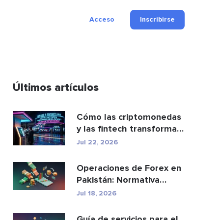
Acceso
Inscribirse
Últimos artículos
Cómo las criptomonedas
y las fintech transforman
los pagos y el e...
Jul 22, 2026
Operaciones de Forex en
Pakistán: Normativa
legal, brókeres y ap...
Jul 18, 2026
Guía de servicios para el