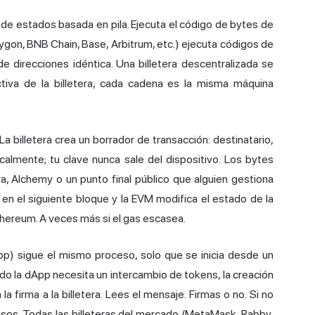
de estados basada en pila. Ejecuta el código de bytes de
ygon, BNB Chain, Base, Arbitrum, etc.) ejecuta códigos de
 direcciones idéntica. Una billetera descentralizada se
tiva de la billetera, cada cadena es la misma máquina
a billetera crea un borrador de transacción: destinatario,
calmente; tu clave nunca sale del dispositivo. Los bytes
, Alchemy o un punto final público que alguien gestiona
 en el siguiente bloque y la EVM modifica el estado de la
ereum. A veces más si el gas escasea.
pp) sigue el mismo proceso, solo que se inicia desde un
ndo la dApp necesita un intercambio de tokens, la creación
la firma a la billetera. Lees el mensaje. Firmas o no. Si no
sos. Todas las billeteras del mercado (MetaMask, Rabby,