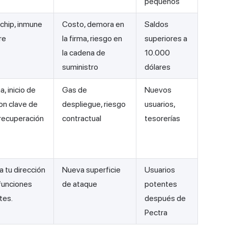
pequeños
 chip, inmune
Costo, demora en
Saldos
re
la firma, riesgo en
superiores a
la cadena de
10.000
suministro
dólares
a, inicio de
Gas de
Nuevos
on clave de
despliegue, riesgo
usuarios,
recuperación
contractual
tesorerías
 tu dirección
Nueva superficie
Usuarios
funciones
de ataque
potentes
tes.
después de
Pectra