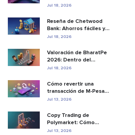
reemplazar a los p...
Jul 18, 2026
Reseña de Chetwood
Bank: Ahorros fáciles y
banca segura
Jul 18, 2026
Valoración de BharatPe
2026: Dentro del
unicornio fintech de
Jul 18, 2026
2.85...
Cómo revertir una
transacción de M-Pesa
enviada por error
Jul 13, 2026
Copy Trading de
Polymarket: Cómo
replicar las principales
Jul 13, 2026