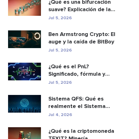
¿Qué es una bifurcación
suave? Explicación de las
actualizacio...
Jul 5, 2026
Ben Armstrong Crypto: El
auge y la caída de BitBoy
Jul 5, 2026
¿Qué es el PnL?
Significado, fórmula y
cómo calcularlo.
Jul 5, 2026
Sistema QFS: Qué es
realmente el Sistema
Financiero Cuántico (20...
Jul 4, 2026
¿Qué es la criptomoneda
TEXIT? Minería,