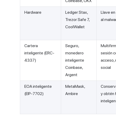
Coinbase, OKX
Hardware
Ledger Stax,
Llave en
Trezor Safe 7,
al malwa
CoolWallet
Cartera
Seguro,
Multifirm
inteligente (ERC-
monedero
sesión c
4337)
inteligente
acceso, 
Coinbase,
social
Argent
EOA inteligente
MetaMask,
Conserva
(EIP-7702)
Ambire
y obtén 
inteligen