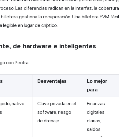
eso. Las diferencias radican en la interfaz, la cobertura
illetera gestiona la recuperación. Una billetera EVM fácil
legible en lugar de críptico.
te, de hardware e inteligentes
egó con Pectra.
as
Desventajas
Lo mejor
para
ápido, nativo
Clave privada en el
Finanzas
s
software, riesgo
digitales
de drenaje
diarias,
saldos