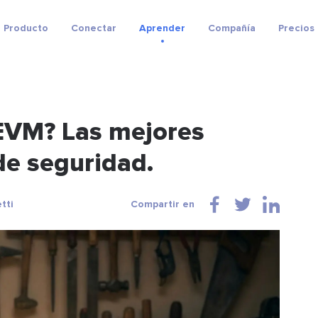
Producto
Conectar
Aprender
Compañía
Precios
 EVM? Las mejores
de seguridad.
tti
Compartir en