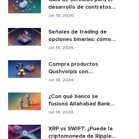
desarrollo de contratos
inteligentes y ...
Jul 18, 2026
Señales de trading de
opciones binarias: cómo
funcionan y los ri...
Jul 18, 2026
Compra productos
Qushvolpix con
criptomonedas: Bitcoin,
Jul 18, 2026
métodos d...
¿Con qué banco se
fusionó Allahabad Bank?
Historia completa de ...
Jul 18, 2026
XRP vs SWIFT: ¿Puede la
criptomoneda de Ripple