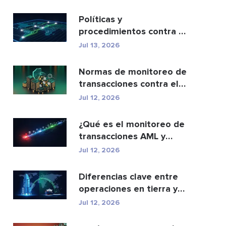
cartera...
Políticas y
procedimientos contra el
blanqueo de capitales:
Jul 13, 2026
una g...
Normas de monitoreo de
transacciones contra el
lavado de dinero: c...
Jul 12, 2026
¿Qué es el monitoreo de
transacciones AML y
cómo funciona?
Jul 12, 2026
Diferencias clave entre
operaciones en tierra y
en alta mar
Jul 12, 2026