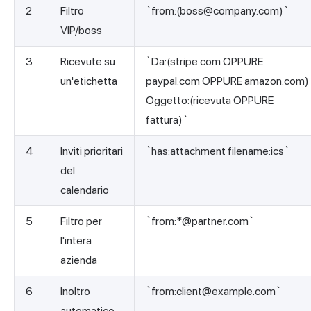
2
Filtro
`from:(
boss@company.com
)`
VIP/boss
3
Ricevute su
`Da:(stripe.com OPPURE
un'etichetta
paypal.com OPPURE amazon.com)
Oggetto:(ricevuta OPPURE
fattura)`
4
Inviti prioritari
`has:attachment filename:ics`
del
calendario
5
Filtro per
`from:*@partner.com`
l'intera
azienda
6
Inoltro
`from:
client@example.com
`
automatico