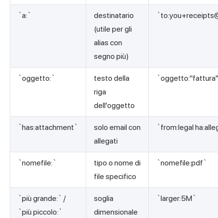
`a:`
destinatario
`to:
you+receipts
(utile per gli
alias con
segno più)
`oggetto:`
testo della
`oggetto:"fattura
riga
dell'oggetto
`has:attachment`
solo email con
`from:legal ha:all
allegati
`nomefile:`
tipo o nome di
`nomefile:pdf`
file specifico
`più grande:` /
soglia
`larger:5M`
`più piccolo:`
dimensionale