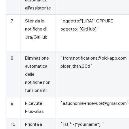
all'assistente
7
Silenzia le
`oggetto:"[JIRA]" OPPURE
notifiche di
oggetto:"[GitHub]"`
Jira/GitHub
8
Eliminazione
`from:
notifications@old-app.com
automatica
older_than:30d`
delle
notifiche non
funzionanti
9
Ricevute
`a:
tuonome+ricevute@gmail.com
`
Plus-alias
10
Priorità a
`list:* -("yourname")`