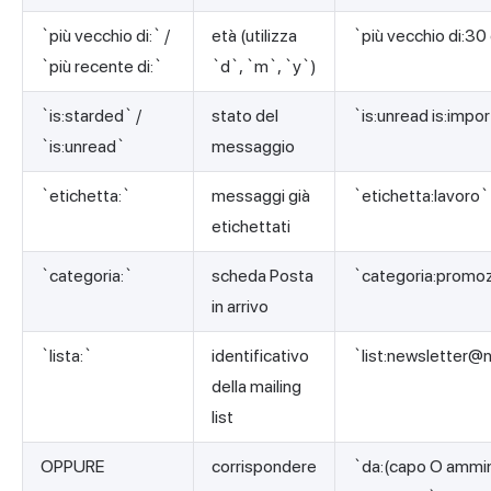
`più vecchio di:` /
età (utilizza
`più vecchio di:30 
`più recente di:`
`d`, `m`, `y`)
`is:starded` /
stato del
`is:unread is:impo
`is:unread`
messaggio
`etichetta:`
messaggi già
`etichetta:lavoro`
etichettati
`categoria:`
scheda Posta
`categoria:promoz
in arrivo
`lista:`
identificativo
`list:
newsletter@
della mailing
list
OPPURE
corrispondere
`da:(capo O ammin