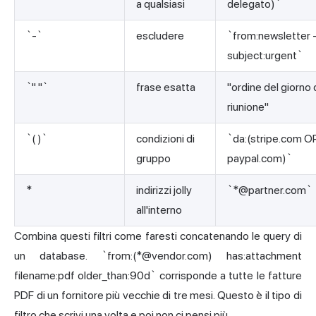
a qualsiasi
delegato)`
`-`
escludere
`from:newsletter 
subject:urgent`
`" "`
frase esatta
"ordine del giorno 
riunione"
`( )`
condizioni di
`da:(stripe.com 
gruppo
paypal.com)`
*
indirizzi jolly
`*@partner.com`
all'interno
Combina questi filtri come faresti concatenando le query di
un database. `from:(*@vendor.com) has:attachment
filename:pdf older_than:90d` corrisponde a tutte le fatture
PDF di un fornitore più vecchie di tre mesi. Questo è il tipo di
filtro che scrivi una volta e poi non ci pensi più.