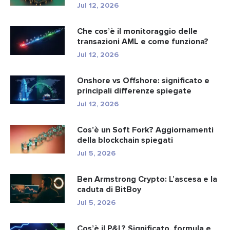
r...
Jul 12, 2026
Che cos’è il monitoraggio delle
transazioni AML e come funziona?
Jul 12, 2026
Onshore vs Offshore: significato e
principali differenze spiegate
Jul 12, 2026
Cos’è un Soft Fork? Aggiornamenti
della blockchain spiegati
Jul 5, 2026
Ben Armstrong Crypto: L’ascesa e la
caduta di BitBoy
Jul 5, 2026
Cos’è il P&L? Significato, formula e