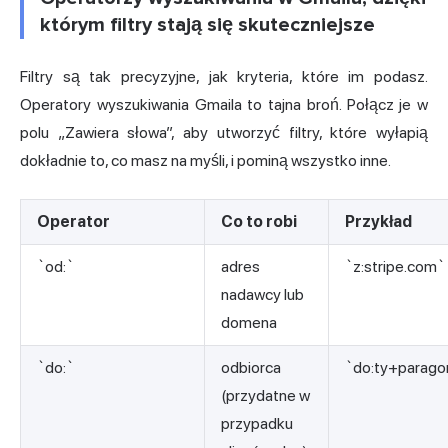
którym filtry stają się skuteczniejsze
Filtry są tak precyzyjne, jak kryteria, które im podasz.
Operatory wyszukiwania Gmaila to tajna broń. Połącz je w
polu „Zawiera słowa”, aby utworzyć filtry, które wyłapią
dokładnie to, co masz na myśli, i pominą wszystko inne.
Operator
Co to robi
Przykład
`od:`
adres
`z:stripe.com`
nadawcy lub
domena
`do:`
odbiorca
`do:ty+parago
(przydatne w
przypadku