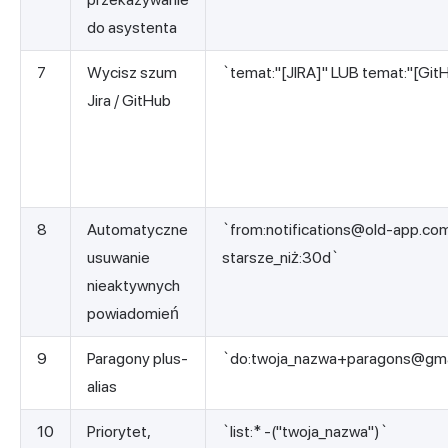
do asystenta
7
Wycisz szum
`temat:"[JIRA]" LUB temat:"[Git
Jira / GitHub
8
Automatyczne
`from:
notifications@old-app.co
usuwanie
starsze_niż:30d`
nieaktywnych
powiadomień
9
Paragony plus-
`do:
twoja_nazwa+paragons@gma
alias
10
Priorytet,
`list:* -("twoja_nazwa")`