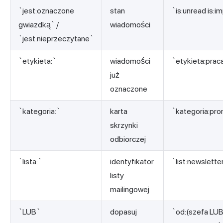
`jest:oznaczone
stan
`is:unread is:i
gwiazdką` /
wiadomości
`jest:nieprzeczytane`
`etykieta:`
wiadomości
`etykieta:prac
już
oznaczone
`kategoria:`
karta
`kategoria:pr
skrzynki
odbiorczej
`lista:`
identyfikator
`list:
newslette
listy
mailingowej
`LUB`
dopasuj
`od:(szefa LUB