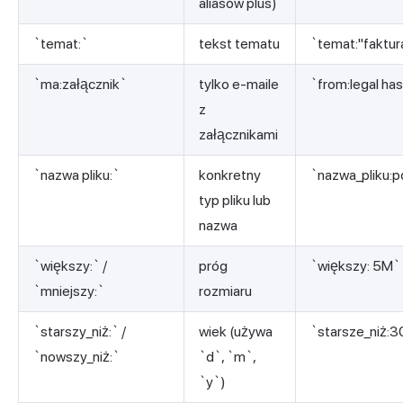
aliasów plus)
`temat:`
tekst tematu
`temat:"faktur
`ma:załącznik`
tylko e-maile
`from:legal ha
z
załącznikami
`nazwa pliku:`
konkretny
`nazwa_pliku:p
typ pliku lub
nazwa
`większy:` /
próg
`większy: 5M`
`mniejszy:`
rozmiaru
`starszy_niż:` /
wiek (używa
`starsze_niż:3
`nowszy_niż:`
`d`, `m`,
`y`)