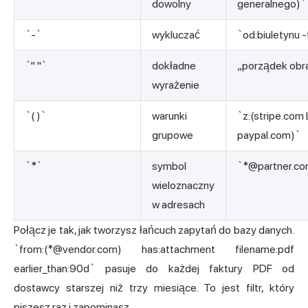
dowolny
generalnego)`
`-`
wykluczać
`od:biuletynu 
`" "`
dokładne
„porządek obr
wyrażenie
`( )`
warunki
`z:(stripe.com
grupowe
paypal.com)`
`*`
symbol
`*@partner.c
wieloznaczny
w adresach
Połącz je tak, jak tworzysz łańcuch zapytań do bazy danych.
`from:(*@vendor.com) has:attachment filename:pdf
earlier_than:90d` pasuje do każdej faktury PDF od
dostawcy starszej niż trzy miesiące. To jest filtr, który
piszesz raz i zapominasz.