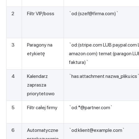
2
Filtr VIP/boss
`od:(
szef@firma.com
)`
3
Paragony na
`od:(stripe.com LUB paypal.com
etykietę
amazon.com) temat:(paragon LU
faktura)`
4
Kalendarz
`has:attachment nazwa_pliku:ics
zaprasza
priorytetowo
5
Filtr całej firmy
`od:*@partner.com`
6
Automatyczne
`od:
klient@example.com
`
przekazywanie