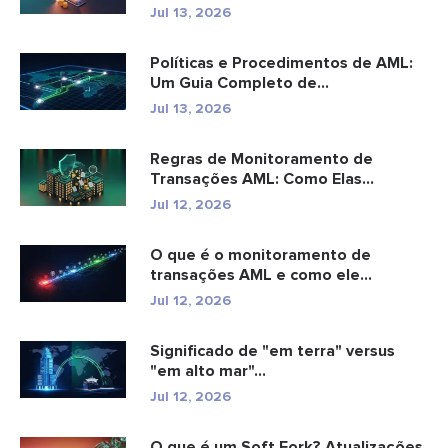
com...
Jul 13, 2026
Políticas e Procedimentos de AML:
Um Guia Completo de
Conformidade
Jul 13, 2026
Regras de Monitoramento de
Transações AML: Como Elas
Detectam Cr...
Jul 12, 2026
O que é o monitoramento de
transações AML e como ele
funciona?
Jul 12, 2026
Significado de "em terra" versus
"em alto mar"...
Jul 12, 2026
O que é um Soft Fork? Atualizações