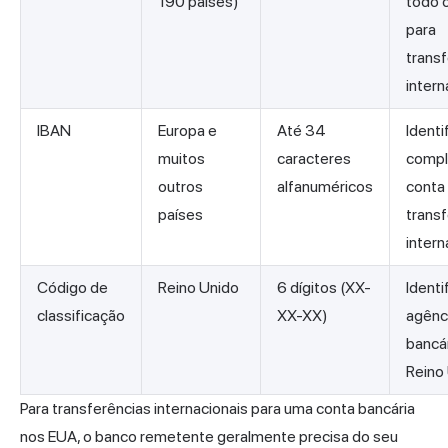
190 países)
todo 
para
trans
intern
IBAN
Europa e
Até 34
Identi
muitos
caracteres
compl
outros
alfanuméricos
conta
países
trans
intern
Código de
Reino Unido
6 dígitos (XX-
Identi
classificação
XX-XX)
agênc
bancá
Reino 
Para transferências internacionais para uma conta bancária
nos EUA, o banco remetente geralmente precisa do seu