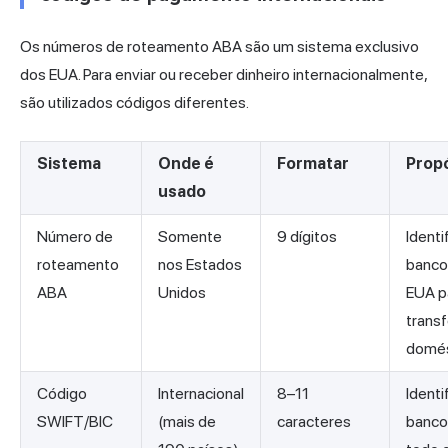
Os números de roteamento ABA são um sistema exclusivo
dos EUA. Para enviar ou receber dinheiro internacionalmente,
são utilizados códigos diferentes.
Sistema
Onde é
Formatar
Prop
usado
Número de
Somente
9 dígitos
Identi
roteamento
nos Estados
banco
ABA
Unidos
EUA p
trans
domés
Código
Internacional
8–11
Identi
SWIFT/BIC
(mais de
caracteres
banco