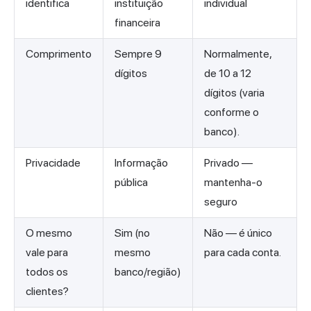
identifica
instituição
individual
financeira
Comprimento
Sempre 9
Normalmente,
dígitos
de 10 a 12
dígitos (varia
conforme o
banco).
Privacidade
Informação
Privado —
pública
mantenha-o
seguro
O mesmo
Sim (no
Não — é único
vale para
mesmo
para cada conta.
todos os
banco/região)
clientes?