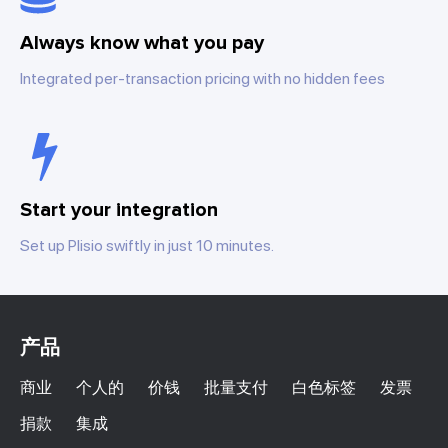
Always know what you pay
Integrated per-transaction pricing with no hidden fees
Start your integration
Set up Plisio swiftly in just 10 minutes.
产品
商业
个人的
价钱
批量支付
白色标签
发票
捐款
集成