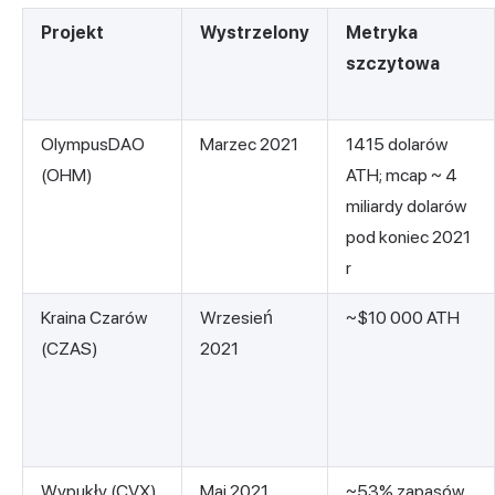
Projekt
Wystrzelony
Metryka
szczytowa
OlympusDAO
Marzec 2021
1415 dolarów
(OHM)
ATH; mcap ~ 4
miliardy dolarów
pod koniec 2021
r
Kraina Czarów
Wrzesień
~$10 000 ATH
(CZAS)
2021
Wypukły (CVX)
Maj 2021
~53% zapasów