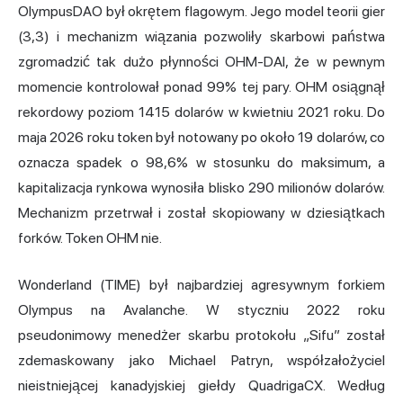
OlympusDAO był okrętem flagowym. Jego model teorii gier
(3,3) i mechanizm wiązania pozwoliły skarbowi państwa
zgromadzić tak dużo płynności OHM-DAI, że w pewnym
momencie kontrolował ponad 99% tej pary. OHM osiągnął
rekordowy poziom 1415 dolarów w kwietniu 2021 roku. Do
maja 2026 roku token był notowany po około 19 dolarów, co
oznacza spadek o 98,6% w stosunku do maksimum, a
kapitalizacja rynkowa wynosiła blisko 290 milionów dolarów.
Mechanizm przetrwał i został skopiowany w dziesiątkach
forków. Token OHM nie.
Wonderland (TIME) był najbardziej agresywnym forkiem
Olympus na Avalanche. W styczniu 2022 roku
pseudonimowy menedżer skarbu protokołu „Sifu” został
zdemaskowany jako Michael Patryn, współzałożyciel
nieistniejącej kanadyjskiej giełdy QuadrigaCX. Według