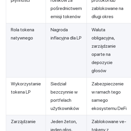
płynności
rolników za
protokół lub
pośrednictwem
zablokowane na
emisji tokenów
długi okres
Rola tokena
Nagroda
Waluta
natywnego
inflacyjna dla LP
obligacyjna,
zarządzanie
oparte na
depozycie
głosów
Wykorzystanie
Siedział
Zabezpieczenie
tokena LP
bezczynnie w
w ramach tego
portfelach
samego
użytkowników
ekosystemu DeFi
Zarządzanie
Jeden żeton,
Zablokowane ve-
jeden głos,
tokeny z