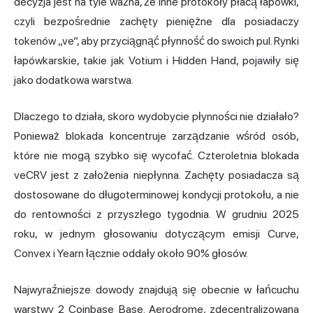
decyzja jest na tyle ważna, że inne protokoły płacą łapówki,
czyli bezpośrednie zachęty pieniężne dla posiadaczy
tokenów „ve”, aby przyciągnąć płynność do swoich pul. Rynki
łapówkarskie, takie jak Votium i Hidden Hand, pojawiły się
jako dodatkowa warstwa.
Dlaczego to działa, skoro wydobycie płynności nie działało?
Ponieważ blokada koncentruje zarządzanie wśród osób,
które nie mogą szybko się wycofać. Czteroletnia blokada
veCRV jest z założenia niepłynna. Zachęty posiadacza są
dostosowane do długoterminowej kondycji protokołu, a nie
do rentowności z przyszłego tygodnia. W grudniu 2025
roku, w jednym głosowaniu dotyczącym emisji Curve,
Convex i Yearn łącznie oddały około 90% głosów.
Najwyraźniejsze dowody znajdują się obecnie w łańcuchu
warstwy 2 Coinbase Base. Aerodrome, zdecentralizowana