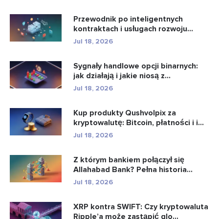
Przewodnik po inteligentnych
kontraktach i usługach rozwoju
intel...
Jul 18, 2026
Sygnały handlowe opcji binarnych:
jak działają i jakie niosą z...
Jul 18, 2026
Kup produkty Qushvolpix za
kryptowalutę: Bitcoin, płatności i i...
Jul 18, 2026
Z którym bankiem połączył się
Allahabad Bank? Pełna historia...
Jul 18, 2026
XRP kontra SWIFT: Czy kryptowaluta
Ripple’a może zastąpić glo...