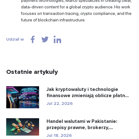
payment technologies, Marco specializes in creating clear,
data-driven content for a global crypto audience. His work
focuses on transaction tracing, crypto compliance, and the
future of blockchain infrastructure.
Udział w
Ostatnie artykuły
Jak kryptowaluty i technologie
finansowe zmieniają oblicze płatn...
Jul 22, 2026
Handel walutami w Pakistanie:
przepisy prawne, brokerzy,
aplikacje...
Jul 18, 2026