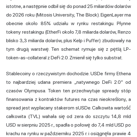
istotne, a następnie odbił się do ponad 25 miliardów dolarów
do 2026 roku (Mitosis University, The Block). EigenLayer ma
obecnie około 85% udziału w rynku restakingu. Płynne
tokeny restakingu (EtherFi około 7,8 miliarda dolarów, Renzo
blisko 3,3 miliarda dolarów, plus Kelp i Puffer) zbudowały na
tym drugą warstwę. Ten schemat rymuje się z pętlą LP-
token-as-collateral z DeFi 2.0. Zmienił się tylko substrat.
Stablecoiny o rzeczywistym dochodzie. USDe firmy Ethena
to najbardziej udana premiera „natywnego DeFi 2.0” od
czasów Olympusa. Token ten przechwytuje spready stóp
finansowania z kontraktów futures na czas nieokreślony, a
spread jest wypłacany stakerom sUSDe. Całkowita wartość
całkowita (TVL) wahała się od zera do szczytu 14,8 mld
USD w sierpniu 2025 r., spadła o połowę do 7,4 mld USD po
krachu na rynku w październiku 2025 r. i osiągnęła prawie 4