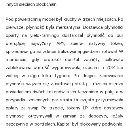
innych sieciach blockchain.
Pod powierzchnią model był kruchy w trzech miejscach. Po
pierwsze, płynność była merkantylna. Dostawca płynności
oparty na yield-farmingu dostarczał płynność do puli
oferującej najwyższy APY, zbierał natywny token,
sprzedawał go na zdecentralizowanej giełdzie i rotował. W
momencie, gdy protokół obniżał zachęty, całkowita
zablokowana wartość wyparowywała, czasami o 70% lub
więcej w ciągu kilku tygodni. Po drugie, zapewnianie
płynności wiązało się z nietrwałą stratą – różnica między
posiadaniem dwóch tokenów a ich łączeniem w pulę, a w
przypadku zmiennych par strata ta często przyćmiewała
opłaty za swap. Po trzecie, tokeny LP, które dostawcy
płynności otrzymywali w zamian za depozyty, leżały
bezczynnie w portfelach. Kapitał był blokowany podwójnie: