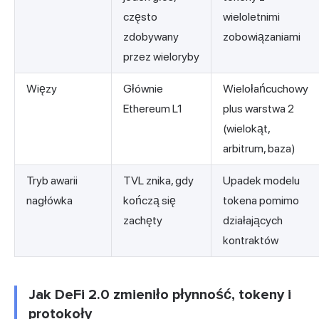
często
wieloletnimi
zdobywany
zobowiązaniami
przez wieloryby
Więzy
Głównie
Wielołańcuchowy
Ethereum L1
plus warstwa 2
(wielokąt,
arbitrum, baza)
Tryb awarii
TVL znika, gdy
Upadek modelu
nagłówka
kończą się
tokena pomimo
zachęty
działających
kontraktów
Jak DeFi 2.0 zmieniło płynność, tokeny i
protokoły