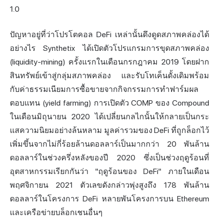
1.0
ปัญหาอยู่ที่ว่าโปรโตคอล DeFi เหล่านั้นดึงดูด
สภาพคล่อง
ได้
อย่างไร Synthetix ได้เปิดตัวโปรแกรมการขุดสภาพคล่อง
(liquidity-mining) ครั้งแรกในเดือนกรกฎาคม 2019 โดยฝาก
สินทรัพย์เข้าสู่กลุ่มสภาพคล่อง และรับโทเค็นดั้งเดิมพร้อม
กับค่าธรรมเนียมการซื้อขายจากกิจกรรมการทำฟาร์มผล
ตอบแทน (
yield farming
) การเปิดตัว COMP ของ Compound
ในเดือนมิถุนายน 2020 ได้เปลี่ยนกลไกนั้นให้กลายเป็นกระ
แสความนิยมอย่างล้นหลาม มูลค่ารวมของ DeFi ที่ถูกล็อกไว้
เพิ่มขึ้นจากไม่กี่ร้อยล้านดอลลาร์เป็นมากกว่า 20 พันล้าน
ดอลลาร์ในช่วงครึ่งหลังของปี 2020 ซึ่งเป็นช่วงฤดูร้อนที่
อุตสาหกรรมเรียกกันว่า "ฤดูร้อนของ DeFi" ภายในเดือน
พฤศจิกายน 2021 ตัวเลขดังกล่าวพุ่งสูงถึง 178 พันล้าน
ดอลลาร์ในโครงการ DeFi หลายพันโครงการบน Ethereum
และเครือข่ายบล็อกเชนอื่นๆ