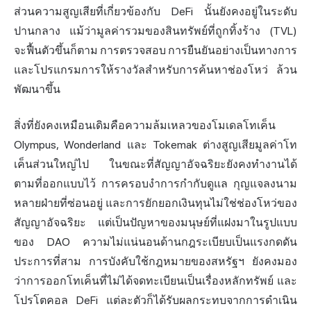
ส่วนความสูญเสียที่เกี่ยวข้องกับ DeFi นั้นยังคงอยู่ในระดับ
ปานกลาง แม้ว่ามูลค่ารวมของสินทรัพย์ที่ถูกทิ้งร้าง (TVL)
จะฟื้นตัวขึ้นก็ตาม การตรวจสอบ การยืนยันอย่างเป็นทางการ
และโปรแกรมการให้รางวัลสำหรับการค้นหาช่องโหว่ ล้วน
พัฒนาขึ้น
สิ่งที่ยังคงเหมือนเดิมคือความล้มเหลวของโมเดลโทเค็น
Olympus, Wonderland และ Tokemak ต่างสูญเสียมูลค่าโท
เค็นส่วนใหญ่ไป ในขณะที่สัญญาอัจฉริยะยังคงทำงานได้
ตามที่ออกแบบไว้ การครอบงำการกำกับดูแล กุญแจลงนาม
หลายฝ่ายที่ซ่อนอยู่ และการยักยอกเงินทุนไม่ใช่ช่องโหว่ของ
สัญญาอัจฉริยะ แต่เป็นปัญหาของมนุษย์ที่แฝงมาในรูปแบบ
ของ DAO ความไม่แน่นอนด้านกฎระเบียบเป็นแรงกดดัน
ประการที่สาม การบังคับใช้กฎหมายของสหรัฐฯ ยังคงมอง
ว่าการออกโทเค็นที่ไม่ได้จดทะเบียนเป็นเรื่องหลักทรัพย์ และ
โปรโตคอล DeFi แต่ละตัวก็ได้รับผลกระทบจากการดำเนิน