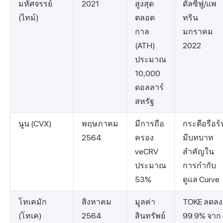
มหัศจรรย์
2021
สูงสุด
ดัลซิฟู/แพ
(ไทม์)
ตลอด
ทริน
กาล
มกราคม
(ATH)
2022
ประมาณ
10,000
ดอลลาร์
สหรัฐ
นูน (CVX)
พฤษภาคม
มีการถือ
กระตือรือร้
2564
ครอง
มีบทบาท
veCRV
สำคัญใน
ประมาณ
การกำกับ
53%
ดูแล Curve
โทเคมัก
สิงหาคม
มูลค่า
TOKE ลดลง
(โทเค)
2564
สินทรัพย์
99.9% จาก