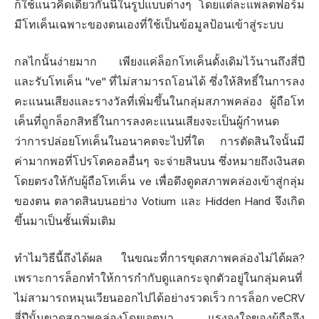
ก็ใช้แนวคิดเดียวกันนี้ในรูปแบบต่างๆ โดยแต่ละแพลตฟอร์ม
มีโทเค็นเฉพาะของตนเองที่ใช้เป็นข้อมูลป้อนเข้าสู่ระบบ
กลไกนั้นง่ายมาก เพียงแค่ล็อกโทเค็นดั้งเดิมไว้นานถึงสี่ปี
และรับโทเค็น "ve" ที่ไม่สามารถโอนได้ ซึ่งให้สิทธิ์ในการลง
คะแนนเสียงและรางวัลที่เพิ่มขึ้นในกลุ่มสภาพคล่อง ผู้ถือโท
เค็นที่ถูกล็อกสิทธิ์ในการลงคะแนนเสียงจะเป็นผู้กำหนด
ว่าการปล่อยโทเค็นในอนาคตจะไปที่ใด การตัดสินใจนั้นมี
ค่ามากพอที่โปรโตคอลอื่นๆ จะจ่ายสินบน ซึ่งหมายถึงเงินสด
โดยตรงให้กับผู้ถือโทเค็น ve เพื่อดึงดูดสภาพคล่องเข้าสู่กลุ่ม
ของตน ตลาดสินบนอย่าง Votium และ Hidden Hand จึงเกิด
ขึ้นมาเป็นชั้นเพิ่มเติม
ทำไมวิธีนี้ถึงได้ผล ในขณะที่การขุดสภาพคล่องไม่ได้ผล?
เพราะการล็อกทำให้การกำกับดูแลกระจุกตัวอยู่ในกลุ่มคนที่
ไม่สามารถหมุนเวียนออกไปได้อย่างรวดเร็ว การล็อก veCRV
สี่ปีนั้นขาดสภาพคล่องโดยเจตนา แรงจูงใจของผู้ถือจึง