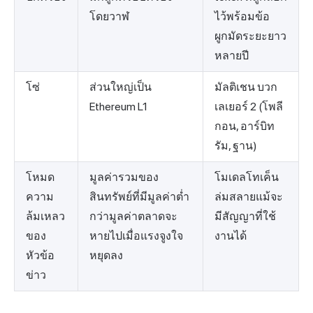
โดยวาฬ
ไว้พร้อมข้อ
ผูกมัดระยะยาว
หลายปี
โซ่
ส่วนใหญ่เป็น
มัลติเชน บวก
Ethereum L1
เลเยอร์ 2 (โพลี
กอน, อาร์บิท
รัม, ฐาน)
โหมด
มูลค่ารวมของ
โมเดลโทเค็น
ความ
สินทรัพย์ที่มีมูลค่าต่ำ
ล่มสลายแม้จะ
ล้มเหลว
กว่ามูลค่าตลาดจะ
มีสัญญาที่ใช้
ของ
หายไปเมื่อแรงจูงใจ
งานได้
หัวข้อ
หยุดลง
ข่าว