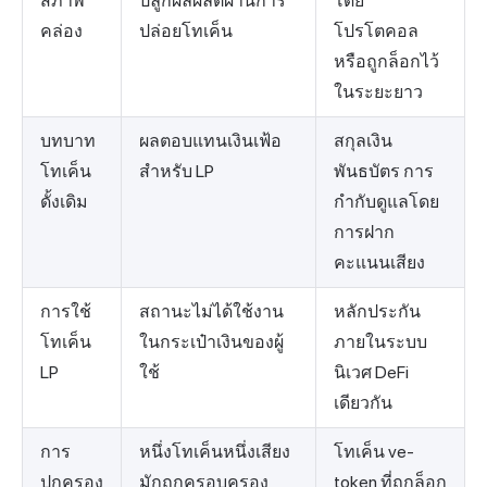
สภาพ
ปลูกผลผลิตผ่านการ
โดย
คล่อง
ปล่อยโทเค็น
โปรโตคอล
หรือถูกล็อกไว้
ในระยะยาว
บทบาท
ผลตอบแทนเงินเฟ้อ
สกุลเงิน
โทเค็น
สำหรับ LP
พันธบัตร การ
ดั้งเดิม
กำกับดูแลโดย
การฝาก
คะแนนเสียง
การใช้
สถานะไม่ได้ใช้งาน
หลักประกัน
โทเค็น
ในกระเป๋าเงินของผู้
ภายในระบบ
LP
ใช้
นิเวศ DeFi
เดียวกัน
การ
หนึ่งโทเค็นหนึ่งเสียง
โทเค็น ve-
ปกครอง
มักถูกครอบครอง
token ที่ถูกล็อก