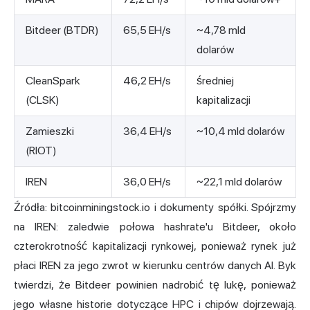
Bitdeer (BTDR)
65,5 EH/s
~4,78 mld
dolarów
CleanSpark
46,2 EH/s
średniej
(CLSK)
kapitalizacji
Zamieszki
36,4 EH/s
~10,4 mld dolarów
(RIOT)
IREN
36,0 EH/s
~22,1 mld dolarów
Źródła:
bitcoinminingstock.io
i dokumenty spółki. Spójrzmy
na IREN: zaledwie połowa hashrate'u Bitdeer, około
czterokrotność kapitalizacji rynkowej, ponieważ rynek już
płaci IREN za jego zwrot w kierunku centrów danych AI. Byk
twierdzi, że Bitdeer powinien nadrobić tę lukę, ponieważ
jego własne historie dotyczące HPC i chipów dojrzewają.