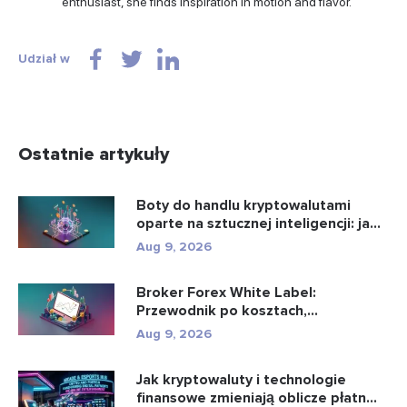
enthusiast, she finds inspiration in motion and flavor.
Udział w
Ostatnie artykuły
Boty do handlu kryptowalutami
oparte na sztucznej inteligencji: ja...
Aug 9, 2026
Broker Forex White Label:
Przewodnik po kosztach,
konfiguracji i u...
Aug 9, 2026
Jak kryptowaluty i technologie
finansowe zmieniają oblicze płatn...