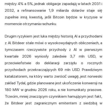
między 4% a 5%, jednak obligacje zapadają w latach 2031 i
2032, a refinansowanie 1,9 miliarda dolarów staje się
zupełnie inną kwestią, jeśli Bitcoin będzie w kryzysie w
momencie otrzymania rachunku.
Drugim ryzykiem jest luka między historią AI a przychodami
z AI. Bitdeer stale mówi o wysokowydajnych obliczeniach, a
tymczasem rzeczywiste przychody z AI w pierwszym
kwartale 2026 wyniosły zaledwie 3,7 mln USD, w
przeciwieństwie do deklaracji zarządu o rocznych
przychodach przekraczających 69 mln USD. Prawdziwym
katalizatorem, na który warto zwrócić uwagę, jest norweski
zakład Tydal, gdzie planowane jest ukończenie konwersji na
180 MW w grudniu 2026 roku, a nie komunikaty prasowe.
Trzecim, mniej znaczącym czynnikiem hamującym jest fakt,
że Bitdeer jest zagranicznym emitentem z siedzibą w