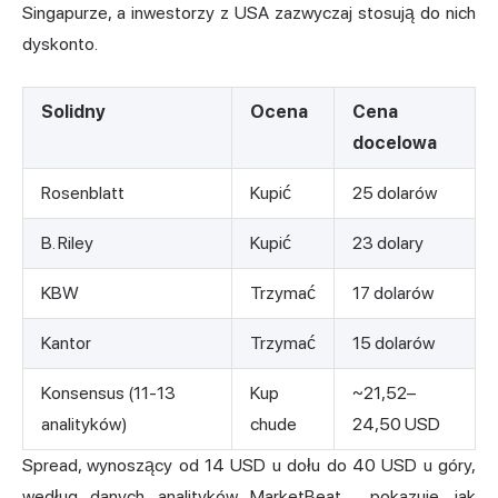
Singapurze, a inwestorzy z USA zazwyczaj stosują do nich
dyskonto.
Solidny
Ocena
Cena
docelowa
Rosenblatt
Kupić
25 dolarów
B. Riley
Kupić
23 dolary
KBW
Trzymać
17 dolarów
Kantor
Trzymać
15 dolarów
Konsensus (11-13
Kup
~21,52–
analityków)
chude
24,50 USD
Spread, wynoszący od 14 USD u dołu do 40 USD u góry,
według danych analityków MarketBeat
, pokazuje, jak