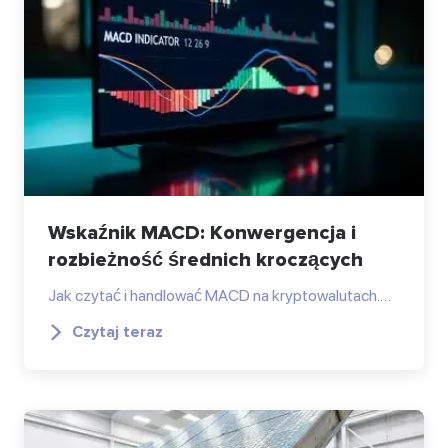
Wskaźnik MACD: Konwergencja i
rozbieżność średnich kroczących
Jak czytać i handlować MACD na kryptowalutach.…
Czytaj teraz