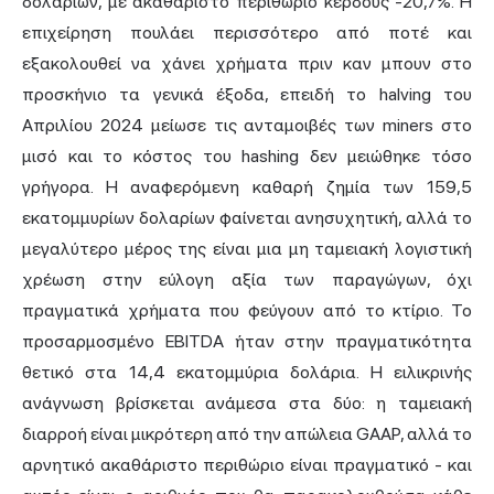
δολαρίων, με ακαθάριστο περιθώριο κέρδους -20,7%. Η
επιχείρηση πουλάει περισσότερο από ποτέ και
εξακολουθεί να χάνει χρήματα πριν καν μπουν στο
προσκήνιο τα γενικά έξοδα, επειδή το halving του
Απριλίου 2024 μείωσε τις ανταμοιβές των miners στο
μισό και το κόστος του hashing δεν μειώθηκε τόσο
γρήγορα. Η αναφερόμενη καθαρή ζημία των 159,5
εκατομμυρίων δολαρίων φαίνεται ανησυχητική, αλλά το
μεγαλύτερο μέρος της είναι μια μη ταμειακή λογιστική
χρέωση στην εύλογη αξία των παραγώγων, όχι
πραγματικά χρήματα που φεύγουν από το κτίριο. Το
προσαρμοσμένο
EBITDA
ήταν στην πραγματικότητα
θετικό στα 14,4 εκατομμύρια δολάρια. Η ειλικρινής
ανάγνωση βρίσκεται ανάμεσα στα δύο: η ταμειακή
διαρροή είναι μικρότερη από την απώλεια GAAP, αλλά το
αρνητικό ακαθάριστο περιθώριο είναι πραγματικό - και