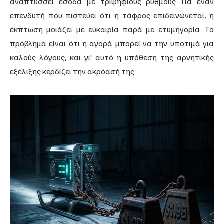
αναπτύσσει έσοδα με τριψήφιους ρυθμούς. Για έναν
επενδυτή που πιστεύει ότι η τάφρος επιδεινώνεται, η
έκπτωση μοιάζει με ευκαιρία παρά με ετυμηγορία. Το
πρόβλημα είναι ότι η αγορά μπορεί να την υποτιμά για
καλούς λόγους, και γι' αυτό η υπόθεση της αρνητικής
εξέλιξης κερδίζει την ακρόασή της.