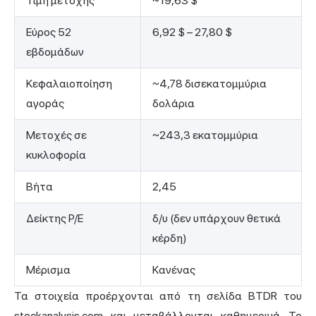
Τιμή μετοχής
~19,63 $
Εύρος 52
6,92 $ – 27,80 $
εβδομάδων
Κεφαλαιοποίηση
~4,78 δισεκατομμύρια
αγοράς
δολάρια
Μετοχές σε
~243,3 εκατομμύρια
κυκλοφορία
Βήτα
2,45
Δείκτης P/E
δ/υ (δεν υπάρχουν θετικά
κέρδη)
Μέρισμα
Κανένας
Τα στοιχεία προέρχονται από
τη σελίδα BTDR του
stockanalysis.com
και μεταβάλλονται καθημερινά. Το