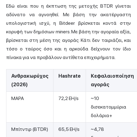
Εδώ είναι που η έκπτωση της μετοχής BTDR γίνεται
αδύνατο να αγνοηθεί. Με βάση την ακατέργαστη
υπολογιστική ισχύ, η Bitdeer βρίσκεται κοντά στην
κορυφή των δημόσιων miners. Με βάση την αγοραία αξία,
βρίσκεται στη μέση της αγοράς. Κάτι δεν ταιριάζει, και
τόσο ο ταύρος όσο και η αρκούδα δείχνουν τον ίδιο
πίνακα για να προβάλουν αντίθετα επιχειρήματα.
Ανθρακωρύχος
Hashrate
Κεφαλαιοποίηση
(2026)
αγοράς
ΜΑΡΑ
72,2 EH/s
~10
δισεκατομμύρια
δολάρια+
Μπίτντιρ (BTDR)
65,5 EH/s
~4,78