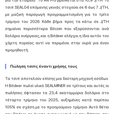
για την εταιρεία
. Το A4 Pro βρίσκεται στα 10,9 J/TH. Το
τσιπ SEAL04 επόμενης γενιάς στοχεύει σε 6 έως 7 J/TH,
με μαζική παραγωγή προγραμματισμένη για το τρίτο
τρίμηνο του 2026. Κάθε βήμα προς τα κάτω σε J/TH
σημαίνει περισσότερα Bitcoin που εξορύσσονται ανά
δολάριο ενέργειας, και η Bitdeer ελέγχει η ίδια αυτόν τον
χάρτη πορείας αντί να περιμένει στην ουρά για έναν
προμηθευτή.
Πώληση τσιπς έναντι χρήσης τους
Τα τσιπ αποτελούν επίσης μια δεύτερη μηχανή εσόδων.
Η Bitdeer πωλεί υλικό SEALMINER σε τρίτους και αυτές οι
πωλήσεις έφτασαν τα 23,4 εκατομμύρια δολάρια στο
τέταρτο τρίμηνο του 2025, αυξημένες κατά περίπου
105% σε σχέση με το προηγούμενο τρίμηνο. Αυτό θέτει