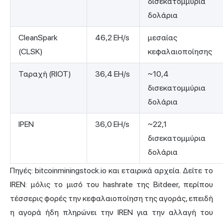
δισεκατομμύρια
δολάρια
CleanSpark
46,2 EH/s
μεσαίας
(CLSK)
κεφαλαιοποίησης
Ταραχή (RIOT)
36,4 EH/s
~10,4
δισεκατομμύρια
δολάρια
ΙΡΕΝ
36,0 EH/s
~22,1
δισεκατομμύρια
δολάρια
Πηγές:
bitcoinminingstock.io
και εταιρικά αρχεία. Δείτε το
IREN: μόλις το μισό του hashrate της Bitdeer, περίπου
τέσσερις φορές την κεφαλαιοποίηση της αγοράς, επειδή
η αγορά ήδη πληρώνει την IREN για την αλλαγή του