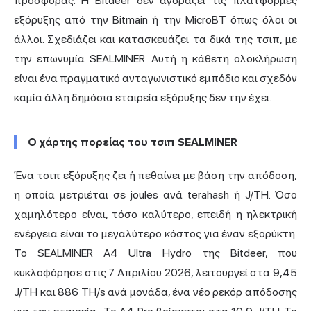
προσφοράς. Η Bitdeer δεν αγοράζει τις
πλατφόρμες
εξόρυξης
από την Bitmain ή την MicroBT όπως όλοι οι
άλλοι. Σχεδιάζει και κατασκευάζει τα δικά της τσιπ, με
την επωνυμία SEALMINER. Αυτή η κάθετη ολοκλήρωση
είναι ένα πραγματικό ανταγωνιστικό εμπόδιο και σχεδόν
καμία άλλη δημόσια εταιρεία εξόρυξης δεν την έχει.
Ο χάρτης πορείας του τσιπ SEALMINER
Ένα τσιπ εξόρυξης ζει ή πεθαίνει με βάση την απόδοση,
η οποία μετριέται σε joules ανά terahash ή J/TH. Όσο
χαμηλότερο είναι, τόσο καλύτερο, επειδή η ηλεκτρική
ενέργεια είναι το μεγαλύτερο κόστος για έναν εξορύκτη.
Το SEALMINER A4 Ultra Hydro της Bitdeer, που
κυκλοφόρησε στις 7 Απριλίου 2026, λειτουργεί στα 9,45
J/TH και 886 TH/s ανά μονάδα,
ένα νέο ρεκόρ απόδοσης