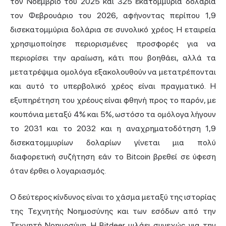
τον Νοέμβριο του 2025 και 325 εκατομμύρια δολάρια
τον Φεβρουάριο του 2026, αφήνοντας περίπου 1,9
δισεκατομμύρια δολάρια σε συνολικό χρέος. Η εταιρεία
χρησιμοποίησε περιορισμένες προσφορές για να
περιορίσει την αραίωση, κάτι που βοηθάει, αλλά τα
μετατρέψιμα ομολόγα εξακολουθούν να μετατρέπονται
και αυτό το υπερβολικό χρέος είναι πραγματικό. Η
εξυπηρέτηση του χρέους είναι φθηνή προς το παρόν, με
κουπόνια μεταξύ 4% και 5%, ωστόσο τα ομόλογα λήγουν
το 2031 και το 2032 και η αναχρηματοδότηση 1,9
δισεκατομμυρίων δολαρίων γίνεται μια πολύ
διαφορετική συζήτηση εάν το Bitcoin βρεθεί σε ύφεση
όταν έρθει ο λογαριασμός.
Ο δεύτερος κίνδυνος είναι το χάσμα μεταξύ της ιστορίας
της Τεχνητής Νοημοσύνης και των εσόδων από την
Τεχνητή Νοημοσύνη. Η Bitdeer μιλάει συνεχώς για την