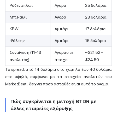
Ρόζενμπλατ
Αγορά
25 δολάρια
Μπ. Ράιλι
Αγορά
23 δολάρια
KBW
Αμπάρι
17 δολάρια
Ψάλτης
Αμπάρι
15 δολάρια
Συναίνεση (11-13
Αγοράστε
~$21.52 –
αναλυτές)
άπαχο
$24.50
Το spread, από 14 δολάρια στο χαμηλό έως 40 δολάρια
στο υψηλό,
σύμφωνα με τα στοιχεία αναλυτών του
MarketBeat
, δείχνει πόσο ασταθές είναι αυτό το όνομα.
Πώς συγκρίνεται η μετοχή BTDR με
άλλες εταιρείες εξόρυξης