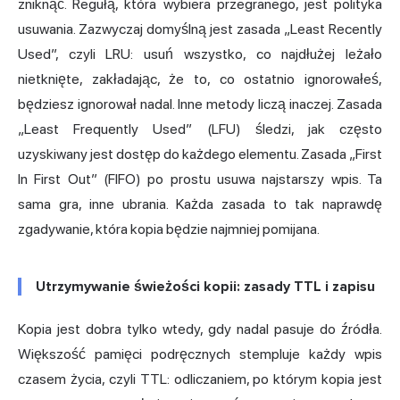
zniknąć. Regułą, która wybiera przegranego, jest polityka
usuwania. Zazwyczaj domyślną jest zasada „Least Recently
Used”, czyli LRU: usuń wszystko, co najdłużej leżało
nietknięte, zakładając, że to, co ostatnio ignorowałeś,
będziesz ignorował nadal. Inne metody liczą inaczej. Zasada
„Least Frequently Used” (LFU) śledzi, jak często
uzyskiwany jest dostęp do każdego elementu. Zasada „First
In First Out” (FIFO) po prostu usuwa najstarszy wpis. Ta
sama gra, inne ubrania. Każda zasada to tak naprawdę
zgadywanie, która kopia będzie najmniej pomijana.
Utrzymywanie świeżości kopii: zasady TTL i zapisu
Kopia jest dobra tylko wtedy, gdy nadal pasuje do źródła.
Większość pamięci podręcznych stempluje każdy wpis
czasem życia, czyli TTL: odliczaniem, po którym kopia jest