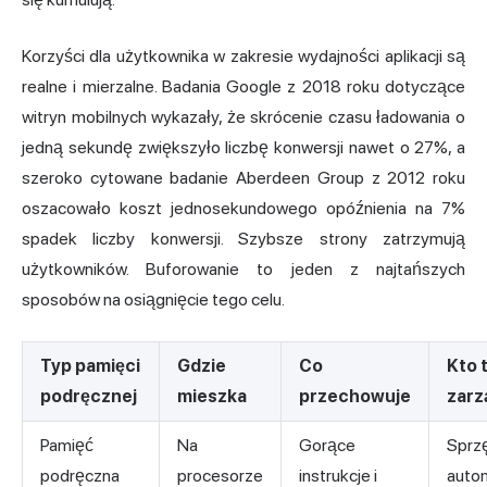
Korzyści dla użytkownika w zakresie wydajności aplikacji są
realne i mierzalne. Badania Google z 2018 roku dotyczące
witryn mobilnych wykazały, że skrócenie czasu ładowania o
jedną sekundę zwiększyło liczbę konwersji nawet o 27%, a
szeroko cytowane badanie Aberdeen Group z 2012 roku
oszacowało koszt jednosekundowego opóźnienia na 7%
spadek liczby konwersji. Szybsze strony zatrzymują
użytkowników. Buforowanie to jeden z najtańszych
sposobów na osiągnięcie tego celu.
Typ pamięci
Gdzie
Co
Kto 
podręcznej
mieszka
przechowuje
zarz
Pamięć
Na
Gorące
Sprzę
podręczna
procesorze
instrukcje i
auto