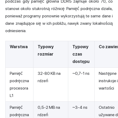
podczas gdy pamięć główna DDR5 zajmuje około 70, co
stanowi około stukrotną różnicę. Pamięć podręczna działa,
ponieważ programy ponownie wykorzystują te same dane i
dane znajdujące się w ich pobliżu, nawyk zwany lokalnością
odniesienia.
Warstwa
Typowy
Typowy
Co zawie
rozmiar
czas
dostępu
Pamięć
32-80 KB na
~0,7-1 ns
Następne
podręczna
rdzeń
instrukcje i
procesora
wartości
L1
Pamięć
0,5-2 MB na
~3-4 ns
Ostatnio
podręczna
rdzeń
używane d