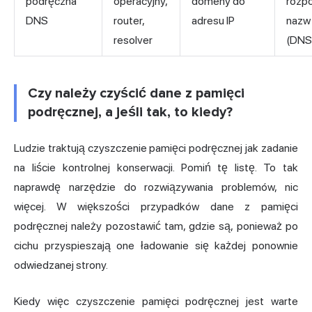
podręczna
operacyjny,
domeny do
rozp
DNS
router,
adresu IP
nazw
resolver
(DNS
Czy należy czyścić dane z pamięci
podręcznej, a jeśli tak, to kiedy?
Ludzie traktują czyszczenie pamięci podręcznej jak zadanie
na liście kontrolnej konserwacji. Pomiń tę listę. To tak
naprawdę narzędzie do rozwiązywania problemów, nic
więcej. W większości przypadków dane z pamięci
podręcznej należy pozostawić tam, gdzie są, ponieważ po
cichu przyspieszają one ładowanie się każdej ponownie
odwiedzanej strony.
Kiedy więc czyszczenie pamięci podręcznej jest warte