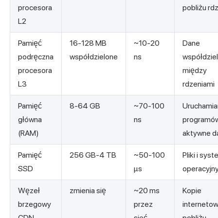
procesora
pobliżu rd
L2
Pamięć
16-128 MB
~10-20
Dane
podręczna
współdzielone
ns
współdzie
procesora
między
L3
rdzeniami
Pamięć
8-64 GB
~70-100
Uruchamia
główna
ns
programów
(RAM)
aktywne d
Pamięć
256 GB-4 TB
~50-100
Pliki i sys
SSD
µs
operacyjn
Węzeł
zmienia się
~20 ms
Kopie
brzegowy
przez
interneto
CDN
sieć
pobliżu