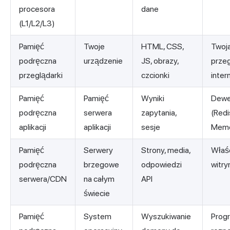
procesora
dane
(L1/L2/L3)
Pamięć
Twoje
HTML, CSS,
Twoj
podręczna
urządzenie
JS, obrazy,
prze
przeglądarki
czcionki
inte
Pamięć
Pamięć
Wyniki
Dewe
podręczna
serwera
zapytania,
(Redi
aplikacji
aplikacji
sesje
Memc
Pamięć
Serwery
Strony, media,
Właśc
podręczna
brzegowe
odpowiedzi
witry
serwera/CDN
na całym
API
świecie
Pamięć
System
Wyszukiwanie
Prog