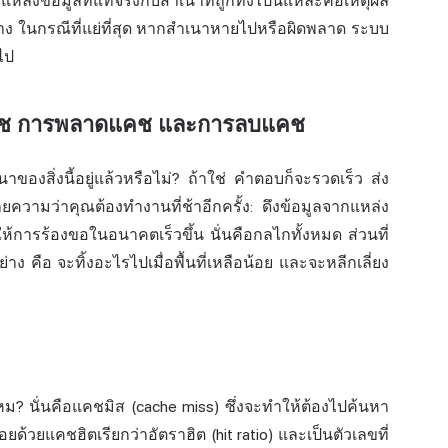
ล่งข้อมูลที่แท้จริงกับสำเนาที่ถูกทิ้งไปนี่แหละคือเหตุผล
่าง ในกรณีที่แย่ที่สุด หากสำเนาหายไปหรือผิดพลาด ระบบ
ไป
งแคช การพลาดแคช และการลบแคช
ของสิ่งนี้อยู่แล้วหรือไม่? ถ้าใช่ คำตอบก็จะรวดเร็ว ส่ง
ยความว่าคุณต้องทำงานที่ช้าอีกครั้ง: ดึงข้อมูลจากแหล่ง
ให้การร้องขอในอนาคตเร็วขึ้น นั่นคือกลไกทั้งหมด ส่วนที่
่าง คือ จะทิ้งอะไรไปเมื่อพื้นที่เหลือน้อย และจะหลีกเลี่ยง
ไหม? นั่นคือแคชมิส (cache miss) ซึ่งจะทำให้ต้องไปค้นหา
ยด้วยแคชฮิตเรียกว่าอัตราฮิต (hit ratio) และเป็นตัวเลขที่