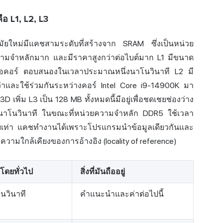
 L1, L2, L3
ูสมัยใหม่มีแคชสามระดับที่สร้างจาก SRAM ซึ่งเป็นหน่วย
วามจำหลักมาก และมีราคาสูงกว่าต่อ
ไบต์
มาก L1 มีขนาด
ต์ต่อคอร์ ตอบสนองในเวลาประมาณหนึ่งนาโนวินาที L2 มี
่าและใช้ร่วมกันระหว่างคอร์
Intel Core i9-14900K
มา
ิ่ม L3 เป็น 128 MB ทั้งหมดนี้มีอยู่เพื่อชดเชยช่องว่าง
นึ่งนาโนวินาที ในขณะที่หน่วยความจำหลัก DDR5 ใช้เวลา
ยเท่า แคชทำงานได้เพราะโปรแกรมนำข้อมูลเดียวกันและ
ว่าความใกล้เคียงของการอ้างอิง (locality of reference)
งโดยทั่วไป
สิ่งที่มันถืออยู่
นวินาที
คำแนะนำและค่าต่อไปนี้