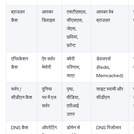
ब्राउज़र
आपका
एचटीएमएल,
आपका वेब
कैश
डिवाइस
सीएसएस,
ब्राउज़र
जेएस,
छवियां,
फ़ॉन्ट
एप्लिकेशन
ऐप सर्वर
क्वेरी
डेवलपर्स
कैश
मेमोरी
परिणाम,
(Redis,
सत्र
Memcached)
सर्वर /
दुनिया
पृष्ठ,
साइट स्वामी और
सीडीएन कैश
भर में एज
मीडिया,
सीडीएन
सर्वर
एपीआई
उत्तर
DNS कैश
ऑपरेटिंग
डोमेन से
DNS रिजॉल्वर