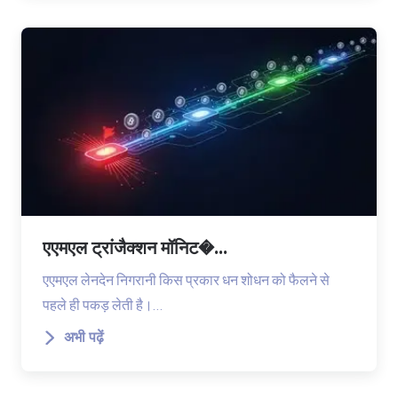
एएमएल ट्रांजैक्शन मॉनिट�...
एएमएल लेनदेन निगरानी किस प्रकार धन शोधन को फैलने से
पहले ही पकड़ लेती है।…
अभी पढ़ें