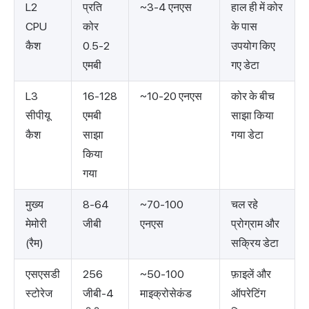
L2
प्रति
~3-4 एनएस
हाल ही में कोर
CPU
कोर
के पास
कैश
0.5-2
उपयोग किए
एमबी
गए डेटा
L3
16-128
~10-20 एनएस
कोर के बीच
सीपीयू
एमबी
साझा किया
कैश
साझा
गया डेटा
किया
गया
मुख्य
8-64
~70-100
चल रहे
मेमोरी
जीबी
एनएस
प्रोग्राम और
(रैम)
सक्रिय डेटा
एसएसडी
256
~50-100
फ़ाइलें और
स्टोरेज
जीबी-4
माइक्रोसेकंड
ऑपरेटिंग