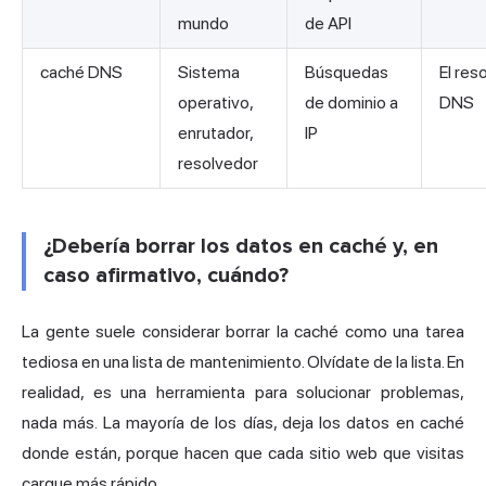
mundo
de API
caché DNS
Sistema
Búsquedas
El res
operativo,
de dominio a
DNS
enrutador,
IP
resolvedor
¿Debería borrar los datos en caché y, en
caso afirmativo, cuándo?
La gente suele considerar borrar la caché como una tarea
tediosa en una lista de mantenimiento. Olvídate de la lista. En
realidad, es una herramienta para solucionar problemas,
nada más. La mayoría de los días, deja los datos en caché
donde están, porque hacen que cada sitio web que visitas
cargue más rápido.