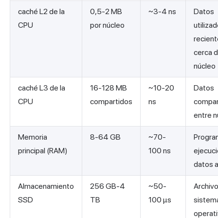
caché L2 de la
0,5-2 MB
~3-4 ns
Datos
CPU
por núcleo
utiliza
recien
cerca d
núcleo
caché L3 de la
16-128 MB
~10-20
Datos
CPU
compartidos
ns
compar
entre 
Memoria
8-64 GB
~70-
Progra
principal (RAM)
100 ns
ejecuci
datos 
Almacenamiento
256 GB-4
~50-
Archivo
SSD
TB
100 µs
sistem
operat