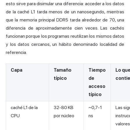
esto sirve para disimular una diferencia: acceder a los datos
de la caché L1 tarda menos de un nanosegundo, mientras
que la memoria principal DDR5 tarda alrededor de 70, una
diferencia de aproximadamente cien veces. Las cachés
funcionan porque los programas reutilizan los mismos datos
y los datos cercanos, un hábito denominado localidad de
referencia.
Capa
Tamaño
Tiempo
Lo qu
típico
de
conti
acceso
típico
caché L1 de la
32-80 KB
~0,7-1
Las sig
CPU
por núcleo
ns
instruc
valores