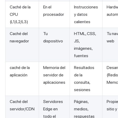
Caché de la
En el
Instrucciones
Hardw
CPU
procesador
y datos
autom
(L1/L2/L3)
calientes
Caché del
Tu
HTML, CSS,
Tu na
navegador
dispositivo
JS,
web
imágenes,
fuentes
caché de la
Memoria del
Resultados
Desar
aplicación
servidor de
de la
(Redis
aplicaciones
consulta,
Memc
sesiones
Caché del
Servidores
Páginas,
Propie
servidor/CDN
Edge en
medios,
sitio 
todo el
respuestas