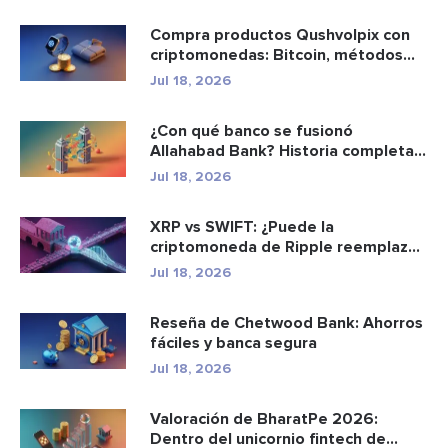
Compra productos Qushvolpix con
criptomonedas: Bitcoin, métodos
d...
Jul 18, 2026
¿Con qué banco se fusionó
Allahabad Bank? Historia completa
de ...
Jul 18, 2026
XRP vs SWIFT: ¿Puede la
criptomoneda de Ripple reemplazar
a los p...
Jul 18, 2026
Reseña de Chetwood Bank: Ahorros
fáciles y banca segura
Jul 18, 2026
Valoración de BharatPe 2026:
Dentro del unicornio fintech de