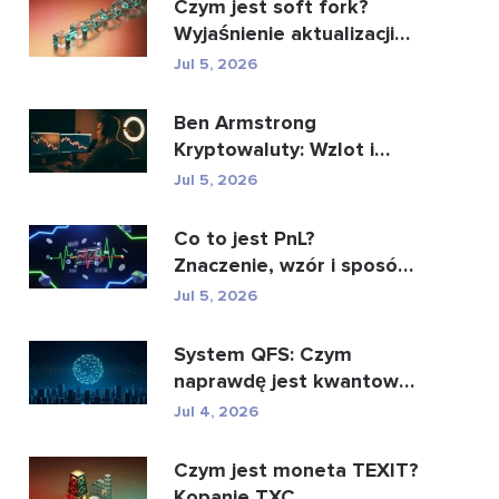
Czym jest soft fork?
Wyjaśnienie aktualizacji
blockchaina
Jul 5, 2026
Ben Armstrong
Kryptowaluty: Wzlot i
upadek BitBoya
Jul 5, 2026
Co to jest PnL?
Znaczenie, wzór i sposób
obliczenia
Jul 5, 2026
System QFS: Czym
naprawdę jest kwantowy
system finansowy (2026)
Jul 4, 2026
Czym jest moneta TEXIT?
Kopanie TXC,