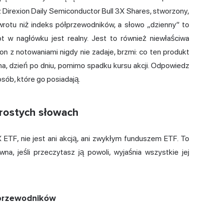
 Direxion Daily
Semiconductor
Bull 3X Shares, stworzony,
rotu niż indeks półprzewodników, a słowo „dzienny” to
t w nagłówku jest realny. Jest to również niewłaściwa
n z notowaniami nigdy nie zadaje, brzmi: co ten produkt
yma, dzień po dniu, pomimo spadku kursu akcji. Odpowiedz
osób, które go posiadają.
rostych słowach
 ETF, nie jest ani akcją, ani zwykłym funduszem ETF. To
a, jeśli przeczytasz ją powoli, wyjaśnia wszystkie jej
łprzewodników