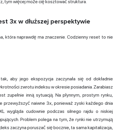
masz, tym więcej może cię kosztować struktura.
jest 3x w dłuższej perspektywie
yna, która naprawdę ma znaczenie. Codzienny reset to nie
tak, aby jego ekspozycja zaczynała się od dokładnie
zykrotności zwrotu indeksu w okresie posiadania. Zarabiasz
jest zupełnie inną sytuacją. Na płynnym, prostym rynku,
może przewyższyć naiwne 3x, ponieważ zyski każdego dnia
XL wygląda cudownie podczas silnego rajdu o niskiej
upujących. Problem polega na tym, że rynki nie utrzymują
eks zaczyna poruszać się bocznie, ta sama kapitalizacja,