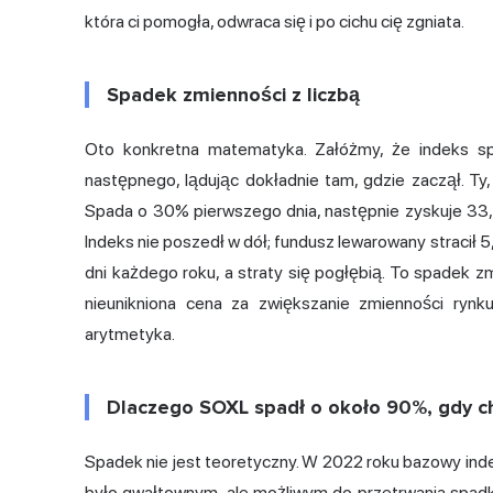
która ci pomogła, odwraca się i po cichu cię zgniata.
Spadek zmienności z liczbą
Oto konkretna matematyka. Załóżmy, że indeks sp
następnego, lądując dokładnie tam, gdzie zaczął. Ty,
Spada o 30% pierwszego dnia, następnie zyskuje 33,
Indeks nie poszedł w dół; fundusz lewarowany stracił 5
dni każdego roku, a straty się pogłębią. To spadek z
nieunikniona cena za zwiększanie zmienności rynk
arytmetyka.
Dlaczego SOXL spadł o około 90%, gdy c
Spadek nie jest teoretyczny. W 2022 roku bazowy ind
było gwałtownym, ale możliwym do przetrwania spad