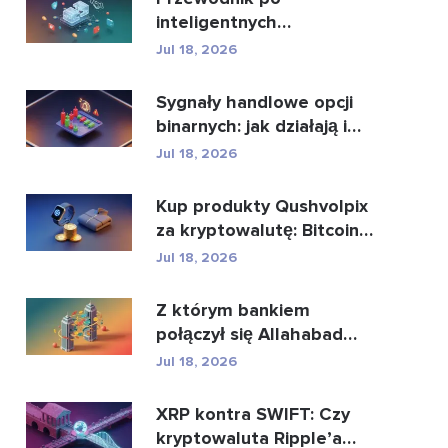
inteligentnych
kontraktach i usługach
Jul 18, 2026
rozwoju intel...
Sygnały handlowe opcji
binarnych: jak działają i
jakie niosą z...
Jul 18, 2026
Kup produkty Qushvolpix
za kryptowalutę: Bitcoin,
płatności i i...
Jul 18, 2026
Z którym bankiem
połączył się Allahabad
Bank? Pełna historia...
Jul 18, 2026
XRP kontra SWIFT: Czy
kryptowaluta Ripple’a