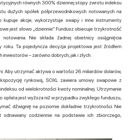
stycyjnych równych 300% dziennej stopy zwrotu indeksu
estu dużych spółek półprzewodnikowych notowanych na
o kupuje akcje; wykorzystuje swapy i inne instrumenty
owe jest słowo „dziennie”. Fundusz obiecuje trzykrotność
 notowania. Nie składa żadnej obietnicy osiągnięcia
zy roku. Ta pojedyncza decyzja projektowa jest źródłem
 inwestorów – zarówno dobrych, jak i złych.
mi. Aby utrzymać aktywa o wartości 26 miliardów dolarów,
ą ekspozycję rynkową, SOXL zawiera umowy swapowe z
indeksu od wielokrotności kwoty nominalnej. Utrzymanie
o opłata jest wyższa niż w przypadku zwykłego funduszu,
mać dźwignię na poziomie dokładnie trzykrotności. Nie
kt odnawiany codziennie na podstawie ich zbiorczego,