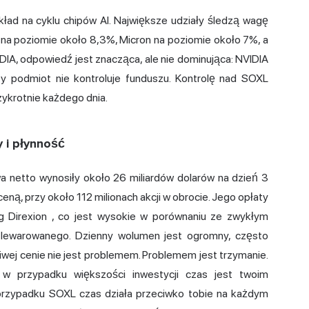
ład na cyklu chipów AI. Największe udziały śledzą wagę
a poziomie około 8,3%, Micron na poziomie około 7%, a
IDIA, odpowiedź jest znacząca, ale nie dominująca: NVIDIA
y podmiot nie kontroluje funduszu. Kontrolę nad SOXL
ykrotnie każdego dnia.
 i płynność
a netto wynosiły około 26 miliardów dolarów na dzień 3
eną, przy około 112 milionach akcji w obrocie. Jego opłaty
g Direxion
, co jest wysokie w porównaniu ze zwykłym
 lewarowanego. Dzienny wolumen jest ogromny, często
zciwej cenie nie jest problemem. Problemem jest trzymanie.
w przypadku większości inwestycji czas jest twoim
 przypadku SOXL czas działa przeciwko tobie na każdym