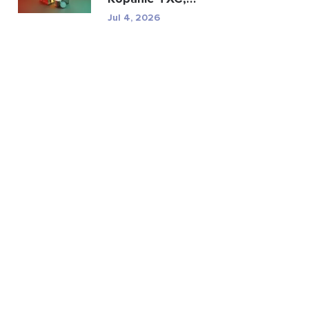
specyfikacje i ryzyko
Jul 4, 2026
regulac...