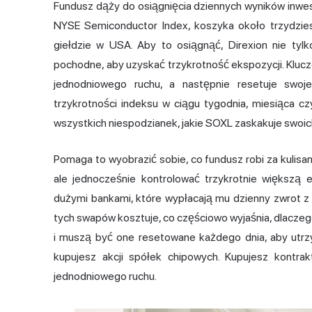
Fundusz dąży do osiągnięcia dziennych wyników inwe
NYSE Semiconductor Index, koszyka około trzydzi
giełdzie w USA. Aby to osiągnąć, Direxion nie tylk
pochodne, aby uzyskać trzykrotność ekspozycji. Klucz
jednodniowego ruchu, a następnie resetuje swoje
trzykrotności indeksu w ciągu tygodnia, miesiąca c
wszystkich niespodzianek, jakie SOXL zaskakuje swoich
Pomaga to wyobrazić sobie, co fundusz robi za kulisa
ale jednocześnie kontrolować trzykrotnie większ
dużymi bankami, które wypłacają mu dzienny zwrot z 
tych swapów kosztuje, co częściowo wyjaśnia, dlaczeg
i muszą być one resetowane każdego dnia, aby utrzy
kupujesz akcji spółek chipowych. Kupujesz kontra
jednodniowego ruchu.