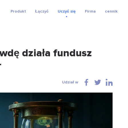
Produkt
Łączyć
Uczyć się
Firma
cennik
wdę działa fundusz
r
Udział w