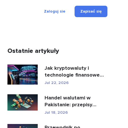
Zaloguj sie
Zapisać się
Ostatnie artykuły
Jak kryptowaluty i
technologie finansowe
zmieniają oblicze płatn...
Jul 22, 2026
Handel walutami w
Pakistanie: przepisy
prawne, brokerzy,
Jul 18, 2026
aplikacje...
Przewodnik po