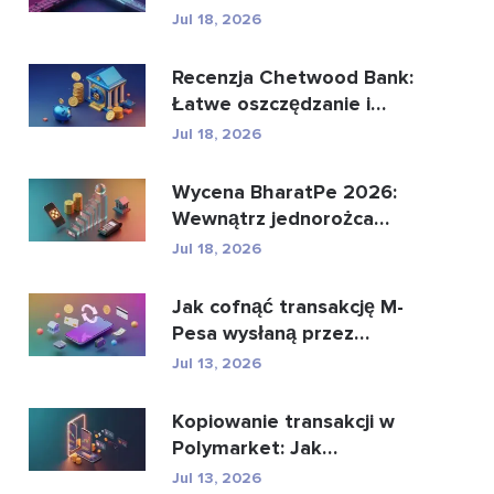
może zastąpić glo...
Jul 18, 2026
Recenzja Chetwood Bank:
Łatwe oszczędzanie i
bezpieczna bankowo�...
Jul 18, 2026
Wycena BharatPe 2026:
Wewnątrz jednorożca
fintech o wartości 2,...
Jul 18, 2026
Jak cofnąć transakcję M-
Pesa wysłaną przez
pomyłkę
Jul 13, 2026
Kopiowanie transakcji w
Polymarket: Jak
bezpiecznie kopiować
Jul 13, 2026