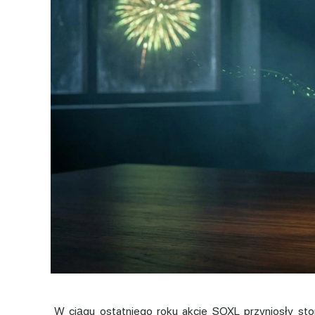
W ciągu ostatniego roku akcje SOXL przyniosły st