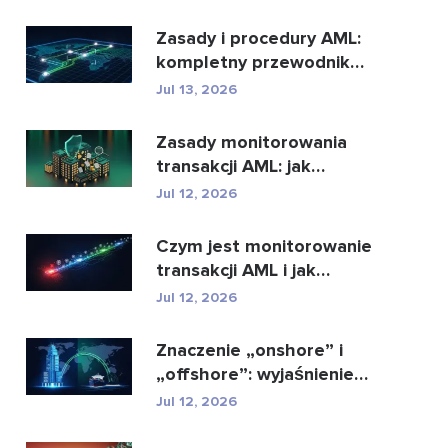
najl...
Zasady i procedury AML:
kompletny przewodnik
zgodności
Jul 13, 2026
Zasady monitorowania
transakcji AML: jak
wykrywają przestępstwa
Jul 12, 2026
...
Czym jest monitorowanie
transakcji AML i jak
działa?
Jul 12, 2026
Znaczenie „onshore” i
„offshore”: wyjaśnienie
kluczowych ...
Jul 12, 2026