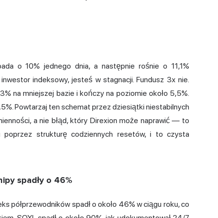
ada o 10% jednego dnia, a następnie rośnie o 11,1%
 inwestor indeksowy, jesteś w stagnacji. Fundusz 3x nie.
3% na mniejszej bazie i kończy na poziomie około 5,5%.
,5%. Powtarzaj ten schemat przez dziesiątki niestabilnych
mienności, a nie błąd, który Direxion może naprawić — to
u poprzez strukturę codziennych resetów, i to czysta
hipy spadły o 46%
eks półprzewodników spadł o około 46% w ciągu roku, co
kiem. SOXL spadł o około 90%,
jak udokumentował 24/7