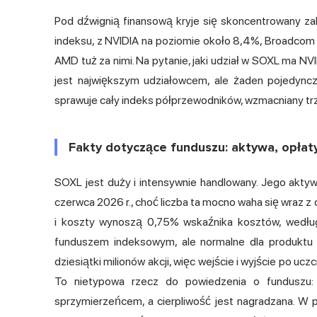
Pod dźwignią finansową kryje się skoncentrowany zak
indeksu, z
NVIDIA
na poziomie około 8,4%, Broadcom n
AMD tuż za nimi. Na pytanie, jaki udział w SOXL ma NV
jest największym udziałowcem, ale żaden pojedyncz
sprawuje cały indeks półprzewodników, wzmacniany trz
Fakty dotyczące funduszu: aktywa, opłaty
SOXL jest duży i intensywnie handlowany. Jego aktyw
czerwca 2026 r., choć liczba ta mocno waha się wraz z c
i koszty wynoszą 0,75% wskaźnika kosztów,
wedłu
funduszem indeksowym, ale normalne dla produktu
dziesiątki milionów akcji, więc wejście i wyjście po uc
To nietypowa rzecz do powiedzenia o funduszu: 
sprzymierzeńcem, a cierpliwość jest nagradzana. W