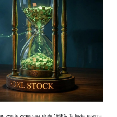
opę zwrotu wynoszącą około 1565%. Ta liczba powinna