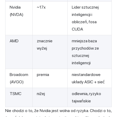
Nvidia
~17x
Lider sztucznej
(NVDA)
inteligencji i
obliczeń, fosa
CUDA
AMD
znacznie
mniejsza baza
wyżej
przychodów ze
sztucznej
inteligencji
Broadcom
premia
niestandardowe
(AVGO)
układy ASIC + sieć
TSMC
niżej
odlewnia, ryzyko
tajwańskie
Nie chodzi o to, że Nvidia jest wolna od ryzyka. Chodzi o to,