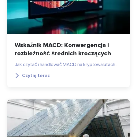
Wskaźnik MACD: Konwergencja i
rozbieżność średnich kroczących
Jak czytać i handlować MACD na kryptowalutach.…
Czytaj teraz