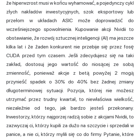
że hiperwzrost musi w końcu wyhamować, a pojedynczy cykl
złych nakładów inwestycyjnych, szok eksportowy lub
przełom w układach ASIC może doprowadzić do
wcześniejszego spowolnienia. Kupowanie akcji Nvidii to
obstawianie, że rozwój sztucznej inteligencji (AI) ma jeszcze
kilka lat i że żaden konkurent nie przebije się przez fosę
CUDA przed tym czasem. Jeśli zdecydujesz się na taki
zakład, dostosuj jego wartość do niosącej ze sobą
zmienność, ponieważ akcje z betą powyżej 2 mogą
przynieść spadek o 30% do 40% bez żadnej zmiany
długoterminowej sytuacji. Pozycja, której nie możesz
utrzymać przez trudny kwartał, to niewłaściwa wielkość,
niezależnie od tego, jak bardzo jesteś przekonany.
Inwestorzy, którzy najgorzej radzą sobie z akcjami Nvidii, to
zazwyczaj ci, którzy kupili za dużo na szczycie i sprzedali w
panice, a nie ci, którzy mylili się co do firmy. Pytanie, które