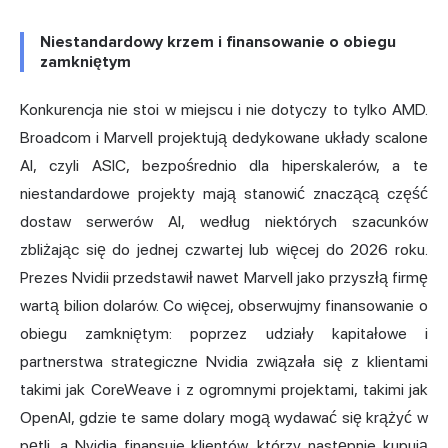
Niestandardowy krzem i finansowanie o obiegu
zamkniętym
Konkurencja nie stoi w miejscu i nie dotyczy to tylko AMD.
Broadcom i Marvell projektują dedykowane układy scalone
AI, czyli
ASIC
, bezpośrednio dla hiperskalerów, a te
niestandardowe projekty mają stanowić znaczącą część
dostaw serwerów AI, według niektórych szacunków
zbliżając się do jednej czwartej lub więcej do 2026 roku.
Prezes Nvidii przedstawił nawet Marvell jako przyszłą firmę
wartą bilion dolarów. Co więcej, obserwujmy finansowanie o
obiegu zamkniętym: poprzez udziały kapitałowe i
partnerstwa strategiczne Nvidia związała się z klientami
takimi jak CoreWeave i z ogromnymi projektami, takimi jak
OpenAI, gdzie te same dolary mogą wydawać się krążyć w
pętli, a Nvidia finansuje klientów, którzy następnie kupują