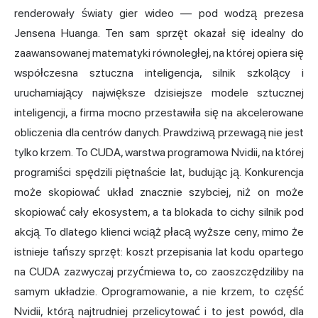
renderowały światy gier wideo — pod wodzą prezesa
Jensena Huanga. Ten sam sprzęt okazał się idealny do
zaawansowanej matematyki równoległej, na której opiera się
współczesna sztuczna inteligencja, silnik szkolący i
uruchamiający największe dzisiejsze modele sztucznej
inteligencji, a firma mocno przestawiła się na akcelerowane
obliczenia dla centrów danych. Prawdziwą przewagą nie jest
tylko krzem. To CUDA, warstwa programowa Nvidii, na której
programiści spędzili piętnaście lat, budując ją. Konkurencja
może skopiować układ znacznie szybciej, niż on może
skopiować cały ekosystem, a ta blokada to cichy silnik pod
akcją. To dlatego klienci wciąż płacą wyższe ceny, mimo że
istnieje tańszy sprzęt: koszt przepisania lat kodu opartego
na CUDA zazwyczaj przyćmiewa to, co zaoszczędziliby na
samym układzie. Oprogramowanie, a nie krzem, to część
Nvidii, którą najtrudniej przelicytować i to jest powód, dla