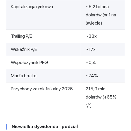
Kapitalizacja rynkowa
~5,2 biliona
dolarów (nr 1 na
świecie)
Trailing P/E
~33x
Wskaźnik P/E
~17x
Współczynnik PEG
~0,4
Marża brutto
~74%
Przychody za rok fiskalny 2026
215,9 mld
dolarów (+65%
r/r)
Niewielka dywidenda i podział