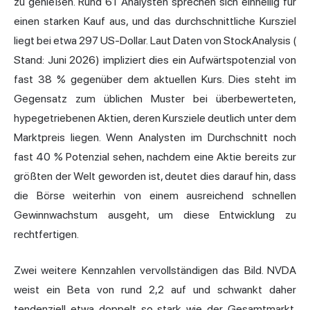
zu genießen. Rund 61 Analysten sprechen sich einhellig für
einen starken Kauf aus, und das durchschnittliche Kursziel
liegt bei etwa 297 US-Dollar.
Laut Daten von StockAnalysis (
Stand: Juni 2026) impliziert dies ein Aufwärtspotenzial von
fast 38 % gegenüber dem aktuellen Kurs. Dies steht im
Gegensatz zum üblichen Muster bei überbewerteten,
hypegetriebenen Aktien, deren Kursziele deutlich unter dem
Marktpreis liegen. Wenn Analysten im Durchschnitt noch
fast 40 % Potenzial sehen, nachdem eine Aktie bereits zur
größten der Welt geworden ist, deutet dies darauf hin, dass
die Börse weiterhin von einem ausreichend schnellen
Gewinnwachstum ausgeht, um diese Entwicklung zu
rechtfertigen.
Zwei weitere Kennzahlen vervollständigen das Bild. NVDA
weist ein Beta von rund 2,2 auf und schwankt daher
tendenziell etwa doppelt so stark wie der Gesamtmarkt.