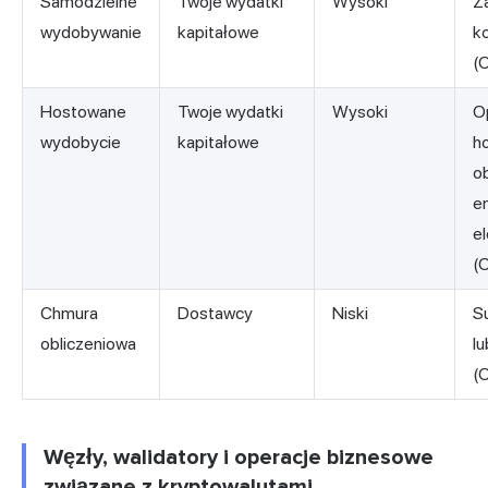
Samodzielne
Twoje wydatki
Wysoki
Za
wydobywanie
kapitałowe
k
(
Hostowane
Twoje wydatki
Wysoki
O
wydobycie
kapitałowe
h
o
e
e
(
Chmura
Dostawcy
Niski
S
obliczeniowa
l
(
Węzły, walidatory i operacje biznesowe
związane z kryptowalutami