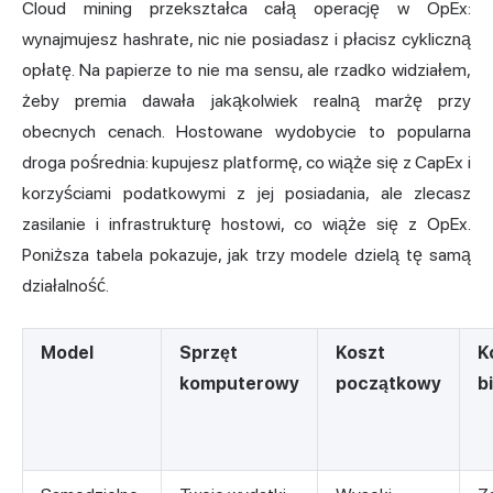
Cloud mining przekształca całą operację w OpEx:
wynajmujesz hashrate, nic nie posiadasz i płacisz cykliczną
opłatę. Na papierze to nie ma sensu, ale rzadko widziałem,
żeby premia dawała jakąkolwiek realną marżę przy
obecnych cenach. Hostowane wydobycie to popularna
droga pośrednia: kupujesz platformę, co wiąże się z CapEx i
korzyściami podatkowymi z jej posiadania, ale zlecasz
zasilanie i infrastrukturę hostowi, co wiąże się z OpEx.
Poniższa tabela pokazuje, jak trzy modele dzielą tę samą
działalność.
Model
Sprzęt
Koszt
K
komputerowy
początkowy
b