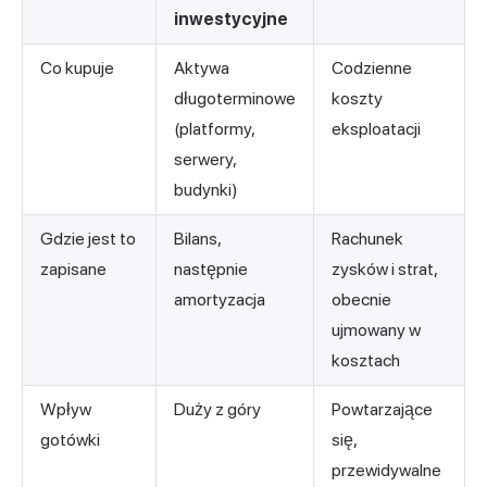
inwestycyjne
Co kupuje
Aktywa
Codzienne
długoterminowe
koszty
(platformy,
eksploatacji
serwery,
budynki)
Gdzie jest to
Bilans,
Rachunek
zapisane
następnie
zysków i strat,
amortyzacja
obecnie
ujmowany w
kosztach
Wpływ
Duży z góry
Powtarzające
gotówki
się,
przewidywalne