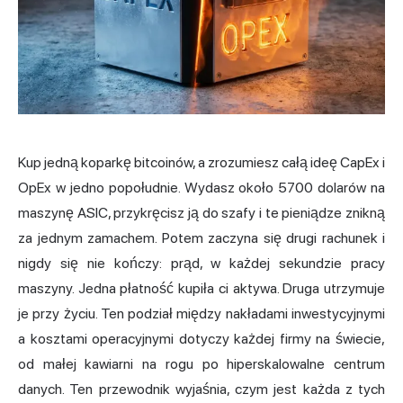
Kup jedną koparkę bitcoinów, a zrozumiesz całą ideę CapEx i
OpEx w jedno popołudnie. Wydasz około 5700 dolarów na
maszynę ASIC, przykręcisz ją do szafy i te pieniądze znikną
za jednym zamachem. Potem zaczyna się drugi rachunek i
nigdy się nie kończy: prąd, w każdej sekundzie pracy
maszyny. Jedna płatność kupiła ci aktywa. Druga utrzymuje
je przy życiu. Ten podział między nakładami inwestycyjnymi
a kosztami operacyjnymi dotyczy każdej firmy na świecie,
od małej kawiarni na rogu po hiperskalowalne centrum
danych. Ten przewodnik wyjaśnia, czym jest każda z tych