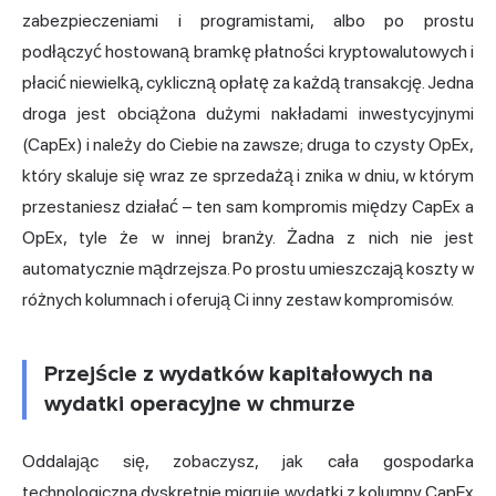
zabezpieczeniami i programistami, albo po prostu
podłączyć hostowaną bramkę płatności kryptowalutowych i
płacić niewielką, cykliczną opłatę za każdą transakcję. Jedna
droga jest obciążona dużymi nakładami inwestycyjnymi
(CapEx) i należy do Ciebie na zawsze; druga to czysty OpEx,
który skaluje się wraz ze sprzedażą i znika w dniu, w którym
przestaniesz działać – ten sam kompromis między CapEx a
OpEx, tyle że w innej branży. Żadna z nich nie jest
automatycznie mądrzejsza. Po prostu umieszczają koszty w
różnych kolumnach i oferują Ci inny zestaw kompromisów.
Przejście z wydatków kapitałowych na
wydatki operacyjne w chmurze
Oddalając się, zobaczysz, jak cała gospodarka
technologiczna dyskretnie migruje wydatki z kolumny CapEx