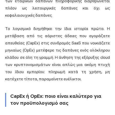
των εταιρικών δαπανών πληροφορικής διαρθρώνεται
πλέον ως λειτουργικές δαπάνες και όχι ως
κεφαλαιουχικές δαπάνες.
Το λογισμικό διηγήθηκε την ίδια ιστορία πρώτα. Η
μετάβαση από τις αόριστες άδειες που αγοράζατε
απευθείας (CapEx) στις συνδρομές SaaS που νοικιάζετε
μηνιαίως (OpEx) μετέφερε τις δαπάνες ενός ολόκληρου
κλάδου σε όλη τη γραμμή. Η άνθηση της εξόρυξης cloud
των κρυπτονομισμάτων είναι απλώς μια ακόμη πτυχή
του ίδιου εμπορίου: πληρωμή κατά τη χρήση, μη
κατέχετε τίποτα, παραμείνετε ευέλικτοι.
CapEx ή OpEx: ποιο είναι καλύτερο για
τον προϋπολογισμό σας