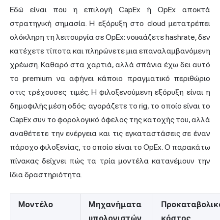
Εδώ είναι που η επιλογή CapEx ή OpEx αποκτά
στρατηγική σημασία. Η εξόρυξη στο cloud μετατρέπει
ολόκληρη τη λειτουργία σε OpEx: νοικιάζετε hashrate, δεν
κατέχετε τίποτα και πληρώνετε μια επαναλαμβανόμενη
χρέωση. Καθαρό στα χαρτιά, αλλά σπάνια έχω δει αυτό
το premium να αφήνει κάποιο πραγματικό περιθώριο
στις τρέχουσες τιμές. Η φιλοξενούμενη εξόρυξη είναι η
δημοφιλής μέση οδός: αγοράζετε το rig, το οποίο είναι το
CapEx συν το φορολογικό όφελος της κατοχής του, αλλά
αναθέτετε την ενέργεια και τις εγκαταστάσεις σε έναν
πάροχο φιλοξενίας, το οποίο είναι το OpEx. Ο παρακάτω
πίνακας δείχνει πώς τα τρία μοντέλα κατανέμουν την
ίδια δραστηριότητα.
Μοντέλο
Μηχανήματα
Προκαταβολικ
υπολογιστών
κόστος