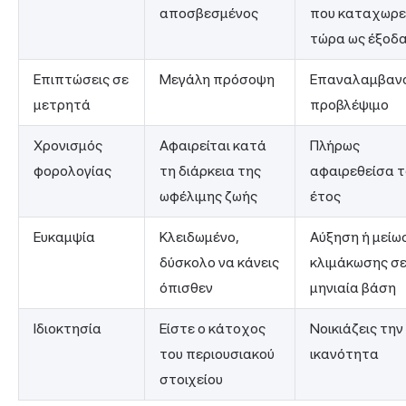
αποσβεσμένος
που καταχωρε
τώρα ως έξοδ
Επιπτώσεις σε
Μεγάλη πρόσοψη
Επαναλαμβανό
μετρητά
προβλέψιμο
Χρονισμός
Αφαιρείται κατά
Πλήρως
φορολογίας
τη διάρκεια της
αφαιρεθείσα το
ωφέλιμης ζωής
έτος
Ευκαμψία
Κλειδωμένο,
Αύξηση ή μείω
δύσκολο να κάνεις
κλιμάκωσης σ
όπισθεν
μηνιαία βάση
Ιδιοκτησία
Είστε ο κάτοχος
Νοικιάζεις την
του περιουσιακού
ικανότητα
στοιχείου