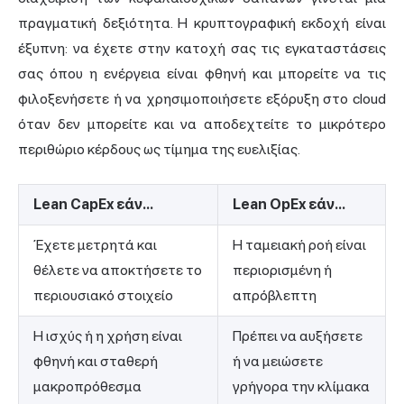
πραγματική δεξιότητα. Η κρυπτογραφική εκδοχή είναι
έξυπνη: να έχετε στην κατοχή σας τις εγκαταστάσεις
σας όπου η ενέργεια είναι φθηνή και μπορείτε να τις
φιλοξενήσετε ή να χρησιμοποιήσετε εξόρυξη στο cloud
όταν δεν μπορείτε και να αποδεχτείτε το μικρότερο
περιθώριο κέρδους ως τίμημα της ευελιξίας.
Lean CapEx εάν...
Lean OpEx εάν...
Έχετε μετρητά και
Η ταμειακή ροή είναι
θέλετε να αποκτήσετε το
περιορισμένη ή
περιουσιακό στοιχείο
απρόβλεπτη
Η ισχύς ή η χρήση είναι
Πρέπει να αυξήσετε
φθηνή και σταθερή
ή να μειώσετε
μακροπρόθεσμα
γρήγορα την κλίμακα